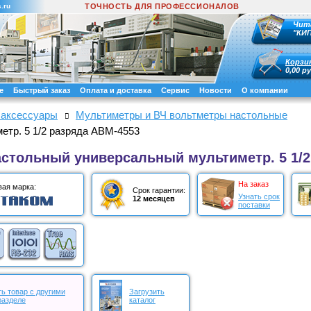
.ru
ТОЧНОСТЬ ДЛЯ ПРОФЕССИОНАЛОВ
Чит
"КИ
Корзи
0,00 ру
е
Быстрый заказ
Оплата и доставка
Сервис
Новости
О компании
 аксессуары
Мультиметры и ВЧ вольтметры настольные
тр. 5 1/2 разряда АВМ-4553
стольный универсальный мультиметр. 5 1/2
На заказ
вая марка:
Срок гарантии:
Узнать срок
12 месяцев
поставки
ь товар с другими
Загрузить
разделе
каталог