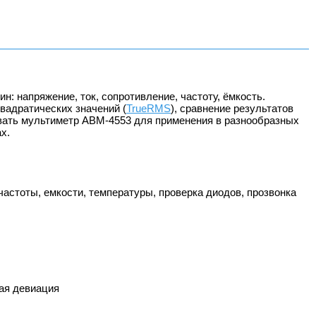
: напряжение, ток, сопротивление, частоту, ёмкость.
адратических значений (
TrueRMS
), сравнение результатов
вать мультиметр АВМ-4553 для применения в разнообразных
х.
частоты, емкости, температуры, проверка диодов, прозвонка
ая девиация