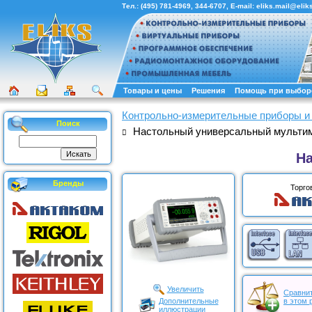
Тел.:
(495) 781-4969
,
344-6707
, E-mail:
eliks.mail@eliks
Товары и цены
Решения
Помощь при выбор
Контрольно-измерительные приборы и
Поиск
Настольный универсальный мультиме
На
Бренды
Торго
Увеличить
Сравнит
Дополнительные
в этом 
иллюстрации