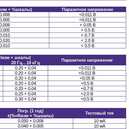
×Iизм + %шкалы)
Паразитное напряжение
0.008
<0.011 В
0.005
<0.011 В
0.008
< 0.05 В
0.005
< 0.5 В
0.010
< 0.7 В
0.020
< 2.0 В
0.010
< 0.5 В
%×Iизм + шкалы)
Паразитное напряжение
20 Гц…10 кГц
0.20 + 0.04
<0.011 В
0.20 + 0.04
<0.011 В
0.20 + 0.04
<0.05 В
0.20 + 0.04
<0.5 В
0.20 + 0.04
<0.7 В
0.25 + 0.04
<2.0 В
0.30 + 0.04
<0.5 В
Погр. (1 год)
Тестовый ток
±(%×Rизм + %шкалы)
0.050 + 0.008
10 мА
0.040 + 0.005
10 мА