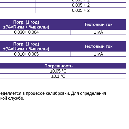
0.005 + 2
0.005 + 2
Погр. (1 год)
Тестовый ток
±(%×Rизм + %шкалы)
0.030+ 0.004
1 мА
Погр. (1 год)
Тестовый ток
±(%×Uизм + %шкалы)
0.010+ 0.005
1 мА
Погрешность
±0,05 °C
±0,1 °C
ределяется в процессе калибровки. Для определения
ской службе.