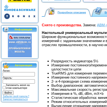
Подробное описание
В
Снято с производства.
Замена:
АВМ-
Информация
Настольный универсальный мульт
Широкие функциональные возможности
измерений с заданными значениями и 
отраслях промышленности, в научно-и
Разрядность индикатора 5½
Измерение постоянного/переменно
Авторизация
целостности цепи
Логин:
TrueRMS для измерения переменн
Измерение постоянного напряжен
Пароль:
2- и 4-проводная схема измерен
Выбор диапазонов: автоматическ
Запомнить меня на
этом компьютере
Максимальная скорость регистра
Измерения в %, dB, dBm, mX+b
Забыли свой пароль?
Статистическая обработка: мини
Зарегистрироваться
Режим относительных измерений
Вычисление отношение напряжен