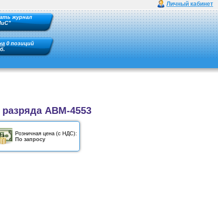
Личный кабинет
ать журнал
ПиС"
на
0 позиций
б.
 разряда АВМ-4553
Розничная цена (с НДС):
По запросу