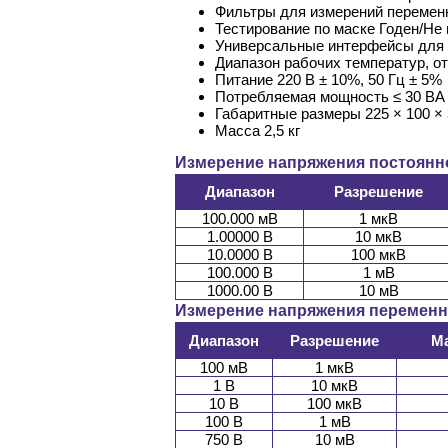
Фильтры для измерений переменно
Тестирование по маске Годен/Не г
Универсальные интерфейсы для п
Диапазон рабочих температур, о
Питание 220 В ± 10%, 50 Гц ± 5%
Потребляемая мощность ≤ 30 ВА
Габаритные размеры 225 × 100 ×
Масса 2,5 кг
Измерение напряжения постоянно
Диапазон
Разрешение
100.000 мВ
1 мкВ
1.00000 В
10 мкВ
10.0000 В
100 мкВ
100.000 В
1 мВ
1000.00 В
10 мВ
Измерение напряжения переменно
Диапазон
Разрешение
М
100 мВ
1 мкВ
1 В
10 мкВ
10 В
100 мкВ
100 В
1 мВ
750 В
10 мВ