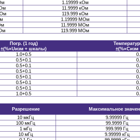
Ом
1.19999 кОм
мОм
11.9999 кОм
мОм
119.999 кОм
м
1.19999 МОм
Ом
11.9999 МОм
Ом
119.999 МОм
Погр. (1 год)
Температу
±(%×Uизм + шкалы)
±(%×Cизм
1.0+0.5
0
0.5+0.1
0
0.5+0.1
0
0.5+0.1
0
0.5+0.1
0
0.5+0.1
0
0.5+0.1
0
1.0+0.5
0
Разрешение
Максимальное значен
10 мкГц
9.99999 Гц
100 мкГц
99.9999 Гц
1 мГц
999.999 Гц
10 мГц
9.99999 кГц
0.1 Гц
99.9999 кГц