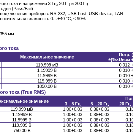
го тока и напряжения 3 Гц, 20 Гц и 200 Гц
оден (Pass/Fail)
одключения приборов: RS-232, USB-host, USB-device, LAN
тносительная влажность 0…+40 °С, ≤ 90%
 355 мм
го тока
Погр. 
Максимальное значение
±(%×Uизм 
119.999 мВ
0.012 
1.19999 В
0.010 
11.9999 В
0.010 
119.999 В
0.010 
1050.00 В
0.010 
го тока (True RMS)
Пог
аксимальное значение
3…5 Гц
5…20 Гц
20 Гц 
119.999 мВ
1.00+0.03
0.38+0.03
0.1
1.19999 В
1.00+0.03
0.38+0.03
0.1
11.9999 В
1.00+0.03
0.38+0.03
0.1
119.999 В
1.00+0.03
0.38+0.03
0.1
750.00 В
1.00+0.03
0.38+0.03
0.1