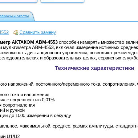
опросы и ответы
4552
Сравнить замену
иметр АКТАКОМ АВМ-4553
способен измерять множество величин
 мультиметра АВМ-4553, включая измерение иcтинных среднекв
возможность дистанционного управления, позволяют рекомендо
сследовательских и образовательных целях, сервисных служба
Технические характеристики
го напряжений, постоянного/переменного тока, сопротивления, 
ого тока и напряжения
ия с погрешностью 0,01%
ия сопротивления
ий и ручной
ции до 1000 измерений в секунду
мальное, максимальной, среднее, размах амплитуды, стандартн
ий U1/U2