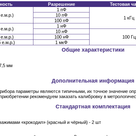
ность
Разрешение
Тестовая ч
1 пФ
е.м.р.)
10 пФ
1 кГц
100 пФ
1 нФ
е.м.р.)
10 нФ
е.м.р.)
100 нФ
100 Гц
 е.м.р.)
1 мкФ
Общие характеристики
7,5 мм
Дополнительная информация
прибора параметры являются типичными, их точное значение оп
 приобретении рекомендуем заказать калибровку в метрологиче
Стандартная комплектация
зажимами «крокодил» (красный и чёрный) - 2 шт