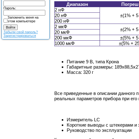
Диапазон
Погреш
Пароль:
2 нФ
20 нФ
±(1% + 5 
Запомнить меня на
200 нФ
этом компьютере
2 мкФ
±(2% + 5 
20 мкФ
Забыли свой пароль?
Зарегистрироваться
200 мкФ
±(5% + 5 
1000 мкФ
±(5% + 25
Питание 9 В, типа Крона
Габаритные размеры: 189х88,5х2
Масса: 320 г
Все приведенные в описании данного 
реальных параметров прибора при его
Измеритель LC
Короткие выводы с штекерами и 
Руководство по эксплуатации