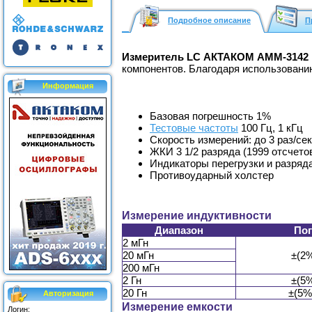
Подробное описание
П
Измеритель LC АКТАКОМ АММ-3142
компонентов. Благодаря использовани
Информация
Базовая погрешность 1%
Тестовые частоты
100 Гц, 1 кГц
Скорость измерений: до 3 раз/сек
ЖКИ 3 1/2 разряда (1999 отсчето
Индикаторы перегрузки и разряд
Противоударный холстер
Измерение индуктивности
Диапазон
По
2 мГн
20 мГн
±(2%
200 мГн
2 Гн
±(5%
20 Гн
±(5% 
Авторизация
Измерение емкости
Логин: