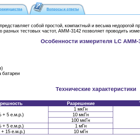
реимущества
Вопросы и ответы
представляет собой простой, компактный и весьма недорогой п
ю разных тестовых частот, АММ-3142 позволяет проводить изме
Особенности измерителя LC АММ-
в)
а батареи
Технические характеристики
грешность
Разрешение
1 мкГн
 + 5 е.м.р.)
10 мкГн
100 мкГн
 + 5 е.м.р.)
1 мГн
+ 15 е.м.р.)
10 мГн