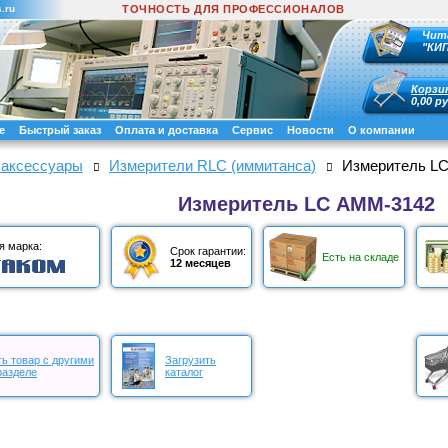
.ru
ТОЧНОСТЬ ДЛЯ ПРОФЕССИОНАЛОВ
Чит
"КИ
Корзи
0,00 ру
е
Быстрый заказ
Оплата и доставка
Сервис
Новости
О компании
 аксессуары
Измерители RLC (иммитанса)
Измеритель L
Измеритель LC АММ-3142
я марка:
Срок гарантии:
Есть на складе
12 месяцев
ь товар с другими
Загрузить
разделе
каталог