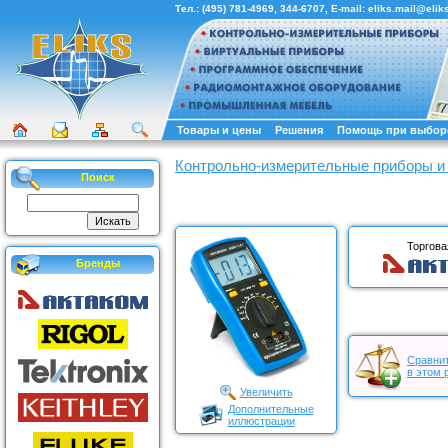
Тел.:
(495) 781-4969
,
344-6707
, E-mail:
eliks.mail@eliks
Товары и цены
Решения
Помощь при выбор
Контрольно-измерительные приборы и
Поиск
Торгова
Бренды
Сравнит
в этом 
Увеличить
Дополнительные
иллюстрации