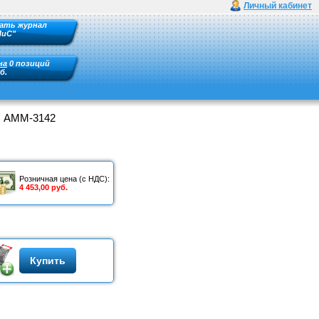
Личный кабинет
ать журнал
ПиС"
на
0 позиций
б.
C АММ-3142
Розничная цена (с НДС):
4 453,00 руб.
Купить