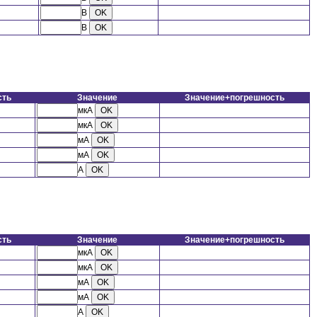
В
В
сть
Значение
Значение+погрешность
мкА
мкА
мА
мА
А
сть
Значение
Значение+погрешность
мкА
мкА
мА
мА
А