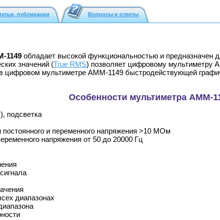
татьи, публикации
Вопросы и ответы
-1149
обладает высокой функциональностью и предназначен дл
ских значений (
True RMS
) позволяет цифровому мультиметру А
 в цифровом мультиметре АММ-1149 быстродействующей графи
Особенности мультиметра АММ-1
), подсветка
 постоянного и переменного напряжения >10 МОм
еременного напряжения от 50 до 20000 Гц
нения
сигнала
ачения
всех диапазонах
диапазона
рности