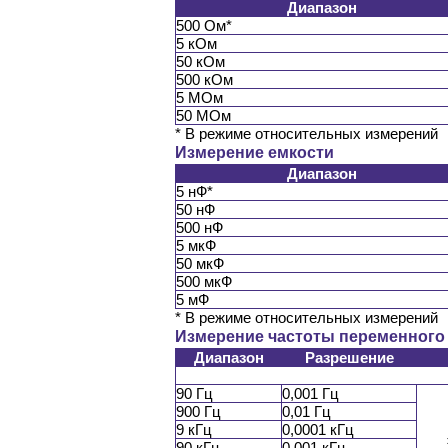
Диапазон
500 Ом*
5 кОм
50 кОм
500 кОм
5 МОм
50 МОм
* В режиме относительных измерений
Измерение емкости
Диапазон
5 нФ*
50 нФ
500 нФ
5 мкФ
50 мкФ
500 мкФ
5 мФ
* В режиме относительных измерений
Измерение частоты переменного 
Диапазон
Разрешение
90 Гц
0,001 Гц
900 Гц
0,01 Гц
9 кГц
0,0001 кГц
90 кГц
0,001 кГц