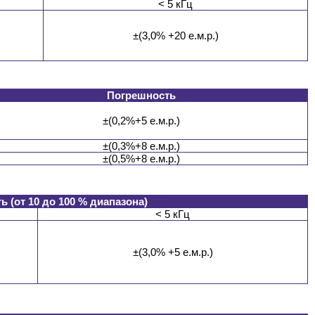
< 5 кГц
±(3,0% +20 е.м.р.)
Погрешность
±(0,2%+5 е.м.р.)
±(0,3%+8 е.м.р.)
±(0,5%+8 е.м.р.)
 (от 10 до 100 % диапазона)
< 5 кГц
±(3,0% +5 е.м.р.)