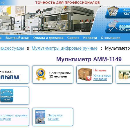
.ru
ТОЧНОСТЬ ДЛЯ ПРОФЕССИОНАЛОВ
Чит
"КИ
Корзи
0,00 ру
е
Быстрый заказ
Оплата и доставка
Сервис
Новости
О компании
 аксессуары
Мультиметры цифровые ручные
Мультиметр
Мультиметр АММ-1149
На заказ
я марка:
Срок гарантии:
Узнать срок
12 месяцев
поставки
ь товар с другими
Загрузить
разделе
каталог