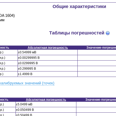
Общие характеристики
EDA 1604)
 мм
Таблицы погрешностей
ность
Абсолютная погрешность
Значение-погрешн
р.)
±0.54999 мВ
.р.)
±0.00299995 В
.р.)
±0.0299995 В
.р.)
±0.299995 В
р.)
±1.4999 В
калибруемых значений (точек)
ность
Абсолютная погрешность
Значение-погрешно
р.)
±5.0499 мВ
р.)
±0.050499 В
р.)
±0.50499 В