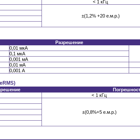
< 1 кГц
±(1,2% +20 е.м.р.)
Разрешение
0,01 мкА
0,1 мкА
0,001 мА
0,01 мА
0,001 А
ueRMS)
зрешение
Погрешность
< 1 кГц
±(0,8%+5 е.м.р.)