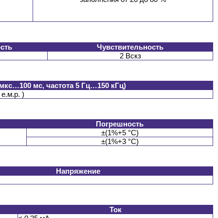
сть
Чувствительность
2 Вскз
мкс…100 мс, частота 5 Гц…150 кГц)
е.м.р. )
Погрешность
±(1%+5 °C)
±(1%+3 °C)
Напряжение
Ток