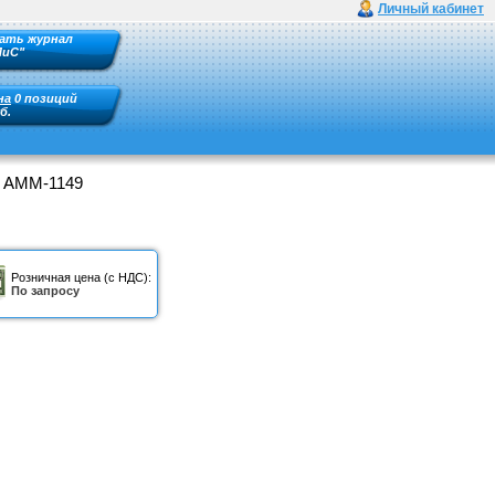
Личный кабинет
ать журнал
ПиС"
на
0 позиций
б.
 АММ-1149
Розничная цена (с НДС):
По запросу