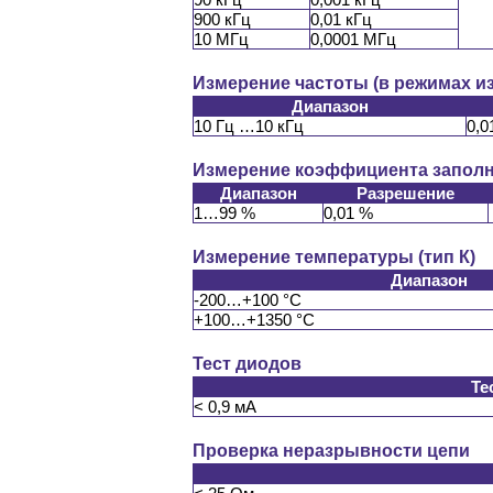
900 кГц
0,01 кГц
10 МГц
0,0001 МГц
Измерение частоты (в режимах и
Диапазон
10 Гц …10 кГц
0,0
Измерение коэффициента запол
Диапазон
Разрешение
1…99 %
0,01 %
Измерение температуры (тип К)
Диапазон
-200…+100 °С
+100…+1350 °С
Тест диодов
Те
< 0,9 мА
Проверка неразрывности цепи