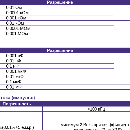
Разрешение
0,01 Ом
0,0001 кОм
0,001 кОм
0,01 кОм
0,0001 МОм
0,001 МОм
Разрешение
0,001 нФ
0,01 нФ
0,1 нФ
0,001 мкФ
0,01 мкФ
0,1 мкФ
0,01 мФ
тока (импульс)
Погрешность
<100 кГц
минимум 2 Вскз при коэффициент
±(0,01%+5 е.м.р.)
заполнения от 20 до 80 %