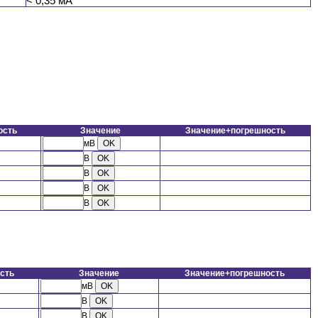
< 0,35 мА
ость
Значение
Значение+погрешность
мВ
В
В
В
В
сть
Значение
Значение+погрешность
мВ
В
В