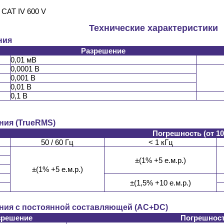
, CAT IV 600 V
Технические характеристики
ния
Разрешение
0,01 мВ
0,0001 В
0,001 В
0,01 В
0,1 В
ния (TrueRMS)
Погрешность (от 10
50 / 60 Гц
< 1 кГц
±(1% +5 е.м.р.)
±(1% +5 е.м.р.)
±(1,5% +10 е.м.р.)
ния с постоянной составляющей (AC+DC)
зрешение
Погрешность