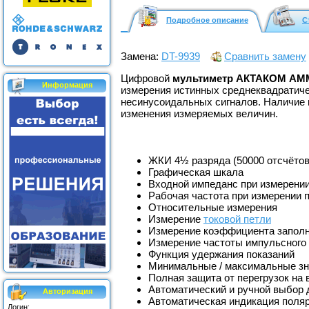
Подробное описание
С
Замена:
DT-9939
Сравнить замену
Цифровой
мультиметр АКТАКОМ АММ
Информация
измерения истинных среднеквадратиче
несинусоидальных сигналов. Наличие
изменения измеряемых величин.
ЖКИ 4½ разряда (50000 отсчётов
Графическая шкала
Входной импеданс при измерении
Рабочая частота при измерении п
Относительные измерения
Измерение
токовой петли
Измерение коэффициента запол
Измерение частоты импульсного 
Функция удержания показаний
Минимальные / максимальные зн
Полная защита от перегрузок на 
Автоматический и ручной выбор 
Авторизация
Автоматическая индикация поля
Логин: