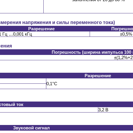
змерения напряжения и силы переменного тока)
Разрешение
Погрешно
1 Гц …0,001 кГц
±0,5%
нения
Погрешность (ширина импульса 100 
±(1,2%+2 
Разрешение
0,1°C
стовый ток
3,2 В
Звуковой сигнал