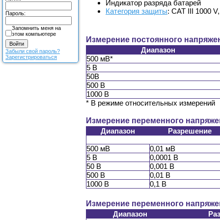
Индикатор разряда батарей
Категория защиты
: CAT III 1000 V
Пароль:
Запомнить меня на
этом компьютере
Измерение постоянного напряже
Диапазон
Забыли свой пароль?
Зарегистрироваться
500 мВ*
5 В
50В
500 В
1000 В
* В режиме относительных измерений
Измерение переменного напряже
Диапазон
Разрешение
500 мВ
0,01 мВ
5 В
0,0001 В
50 В
0,001 В
500 В
0,01 В
1000 В
0,1 В
Измерение переменного напряже
Диапазон
Ра