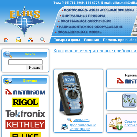
Тел.:
(495) 781-4969
,
344-6707
, E-mail:
eliks.mail@eliks
Товары и цены
Решения
Помощь при выбор
Контрольно-измерительные приборы и
Поиск
Торгова
Бренды
Увеличить
Сравнит
Дополнительные
в этом 
иллюстрации