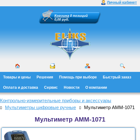
Личный кабинет
Корзина
0 позиций
0,00 руб.
Товары и цены
Решения
Помощь при выборе
Быстрый заказ
Оплата и доставка
Сервис
Новости
О компании
Контрольно-измерительные приборы и аксессуары
Мультиметры цифровые ручные
Мультиметр АММ-1071
Мультиметр АММ-1071