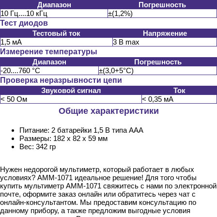
Диапазон
Погрешность
10 Гц....10 кГц
±(1,2%)
Тест диодов
Тестовый ток
Напряжение
1,5 мА
3 В max
Измерение температуры
Диапазон
Погрешность
-20....760 °C
±(3,0+5°C)
Проверка неразрывности цепи
Звуковой сигнал
Ток
< 50 Ом
< 0,35 мА
Общие характеристики
Питание: 2 батарейки 1,5 В типа AAA
Размеры: 182 х 82 х 59 мм
Вес: 342 гр
Нужен недорогой мультиметр, который работает в любых
условиях? АММ-1071 идеальное решение! Для того чтобы
купить мультиметр АММ-1071 свяжитесь с нами по электронной
почте, оформите заказ онлайн или обратитесь через чат с
онлайн-консультантом. Мы предоставим консультацию по
данному прибору, а также предложим выгодные условия