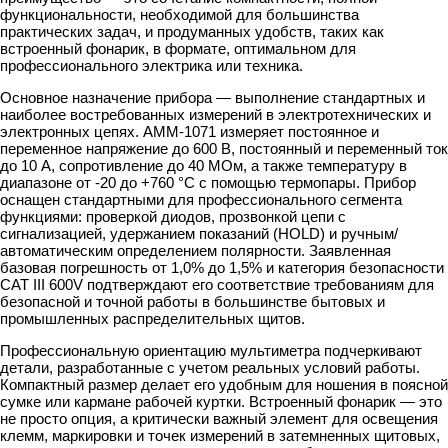
функциональности, необходимой для большинства
практических задач, и продуманных удобств, таких как
встроенный фонарик, в формате, оптимальном для
профессионального электрика или техника.
Основное назначение прибора — выполнение стандартных и
наиболее востребованных измерений в электротехнических и
электронных цепях. АММ-1071 измеряет постоянное и
переменное напряжение до 600 В, постоянный и переменный ток
до 10 А, сопротивление до 40 МОм, а также температуру в
диапазоне от -20 до +760 °C с помощью термопары. Прибор
оснащен стандартными для профессионального сегмента
функциями: проверкой диодов, прозвонкой цепи с
сигнализацией, удержанием показаний (HOLD) и ручным/
автоматическим определением полярности. Заявленная
базовая погрешность от 1,0% до 1,5% и категория безопасности
CAT III 600V подтверждают его соответствие требованиям для
безопасной и точной работы в большинстве бытовых и
промышленных распределительных щитов.
Профессиональную ориентацию мультиметра подчеркивают
детали, разработанные с учетом реальных условий работы.
Компактный размер делает его удобным для ношения в поясной
сумке или кармане рабочей куртки. Встроенный фонарик — это
не просто опция, а критически важный элемент для освещения
клемм, маркировки и точек измерений в затемненных щитовых,