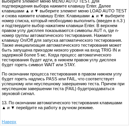
выберите элемент меню MENU AUTO TEST. Для
подтверждения выбора нажмите клавишу Enter. Далее
клавишами ▲ и ▼ выберите элемент меню LOAD AUTO TEST
и снова нажмите клавишу Enter. Клавишами ▲ и ▼ выберите
номер списка, который необходимо выполнить (введен в п.3 )
и подтвердите выбор нажатием клавиши Enter. В верхнем
правом углу дисплея показываются символы AUT n, где n-
номер группы автоматического тестирования. Нажмите
клавишу On/Off для запуска автоматического тестирования.
Также инициализация автоматического тестирования может
быть запущена приходом низкого уровня на вход TRIG IN и
задержкой более 5 мс. Когда процесс автоматического
тестирования будет идти, в нижнем правом углу дисплея
будет гореть символ WAIT или STAY.
По окончании процесса тестирования в правом нижнем углу
будет гореть надпись PASS или FAIL, что соответствует
успешному или неуспешному завершению теста. Причем при
неуспешном завершении теста (FAIL) будетраздаваться
звуковой сигнал.
13. По окончании автоматического тестирования клавишами
▲ и ▼ перейдите на работу в ручном режиме.
Наверх