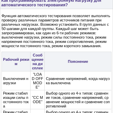
Как программировать электронную нагрузку для
автоматического тестирования?
Функция автоматического тестирования позволяет выполнять
проверку различных параметров источников питания при
различных нагрузках. Возможно установить 8 групп данных с
50 шагами для каждой группы. Каждый шаг может быть
запрограммирован, как один из 6-ти рабочих режимов:
выключение нагрузки, режим силы постоянного тока, режим
напряжения постоянного тока, режим сопротивления, режим
мощности постоянного тока, режим короткого замыкания.
Сооб
Рабочий режи
щение
Пояснение
м
на ди
сплее
"LOA
Выключения н
D OFF
Сравнение напряжений, когда нагруз
агрузки
MOD
ка выключена
E"
Режим стабил
Выбор одного из 4-х типов: сравнен
изации силы п
"CC M
ие токов, сравнение напряжений, ср
остоянного ток
ODE"
авнение мощностей и сравнение соп
а
ротивлений
Режим стабил
Выбор одного из 4-х типов: сравнен