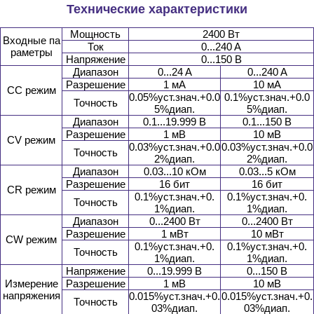
Технические характеристики
Мощность
2400 Вт
Входные па
Ток
0...240 A
раметры
Напряжение
0...150 В
Диапазон
0...24 A
0...240 A
Разрешение
1 мA
10 мA
CC режим
0.05%уст.знач.+0.0
0.1%уст.знач.+0.0
Точность
5%диап.
5%диап.
Диапазон
0.1...19.999 В
0.1...150 В
Разрешение
1 мВ
10 мВ
CV режим
0.03%уст.знач.+0.0
0.03%уст.знач.+0.0
Точность
2%диап.
2%диап.
Диапазон
0.03...10 кОм
0.03...5 кОм
Разрешение
16 бит
16 бит
CR режим
0.1%уст.знач.+0.
0.1%уст.знач.+0.
Точность
1%диап.
1%диап.
Диапазон
0...2400 Вт
0...2400 Вт
Разрешение
1 мВт
10 мВт
CW режим
0.1%уст.знач.+0.
0.1%уст.знач.+0.
Точность
1%диап.
1%диап.
Напряжение
0...19.999 В
0...150 В
Измерение
Разрешение
1 мВ
10 мВ
напряжения
0.015%уст.знач.+0.
0.015%уст.знач.+0.
Точность
03%диап.
03%диап.