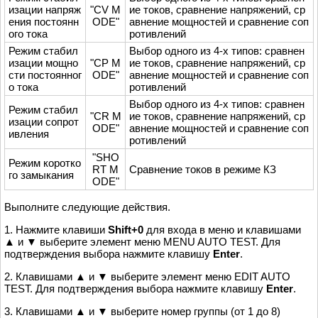
изации напряж
"CV M
ие токов, сравнение напряжений, ср
ения постоянн
ODE"
авнение мощностей и сравнение соп
ого тока
ротивлений
Режим стабил
Выбор одного из 4-х типов: сравнен
изации мощно
"CP M
ие токов, сравнение напряжений, ср
сти постоянног
ODE"
авнение мощностей и сравнение соп
о тока
ротивлений
Выбор одного из 4-х типов: сравнен
Режим стабил
"CR M
ие токов, сравнение напряжений, ср
изации сопрот
ODE"
авнение мощностей и сравнение соп
ивления
ротивлений
"SHO
Режим коротко
RT M
Сравнение токов в режиме КЗ
го замыкания
ODE"
Выполните следующие действия.
1. Нажмите клавиши
Shift+0
для входа в меню и клавишами
▲ и ▼ выберите элемент меню MENU AUTO TEST. Для
подтверждения выбора нажмите клавишу
Enter
.
2. Клавишами ▲ и ▼ выберите элемент меню EDIT AUTO
TEST. Для подтверждения выбора нажмите клавишу
Enter
.
3. Клавишами ▲ и ▼ выберите номер группы (от 1 до 8)