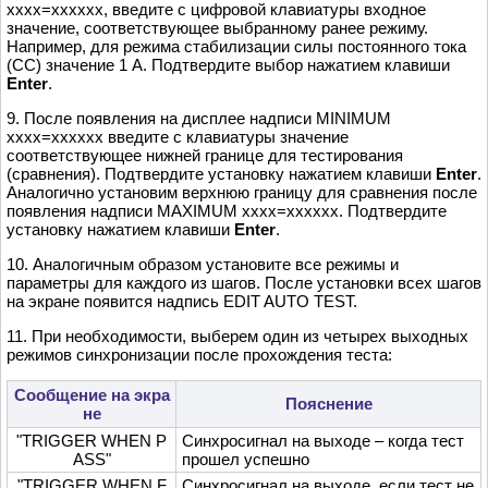
xxxx=xxxxxx, введите с цифровой клавиатуры входное
значение, соответствующее выбранному ранее режиму.
Например, для режима стабилизации силы постоянного тока
(СС) значение 1 А. Подтвердите выбор нажатием клавиши
Enter
.
9. После появления на дисплее надписи MINIMUM
xxxx=xxxxxx введите с клавиатуры значение
соответствующее нижней границе для тестирования
(сравнения). Подтвердите установку нажатием клавиши
Enter
.
Аналогично установим верхнюю границу для сравнения после
появления надписи MAXIMUM xxxx=xxxxxx. Подтвердите
установку нажатием клавиши
Enter
.
10. Аналогичным образом установите все режимы и
параметры для каждого из шагов. После установки всех шагов
на экране появится надпись EDIT AUTO TEST.
11. При необходимости, выберем один из четырех выходных
режимов синхронизации после прохождения теста:
Сообщение на экра
Пояснение
не
"TRIGGER WHEN P
Синхросигнал на выходе – когда тест
ASS"
прошел успешно
"TRIGGER WHEN F
Синхросигнал на выходе, если тест не