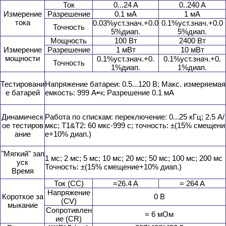
Ток
0...24 A
0..240 A
Измерение
Разрешение
0.1 мА
1 мA
тока
0.03%уст.знач.+0.0
0.1%уст.знач.+0.0
Точность
5%диап.
5%диап.
Мощность
100 Вт
2400 Вт
Измерение
Разрешение
1 мВт
10 мВт
мощности
0.1%уст.знач.+0.
0.1%уст.знач.+0.
Точность
1%диап.
1%диап.
Тестировани
Напряжение батареи: 0.5...120 В; Макс. измеряемая
е батарей
емкость: 999 А•ч; Разрешение 0.1 мА
Динамическ
Работа по спискам: переключение: 0...25 кГц; 2.5 A/
ое тестиров
мкс; T1&T2: 60 мкс-999 с; точность: ±(15% смещени
ание
е+10% диап.)
"Мягкий" зап
1 мс; 2 мс; 5 мс; 10 мс; 20 мс; 50 мс; 100 мс; 200 мс
уск
Точность: ±(15% смещение+10% диап.)
Время
Ток (CC)
=26.4 A
= 264 A
Напряжение
Короткое за
0 В
(CV)
мыкание
Сопротивлен
= 6 мОм
ие (CR)