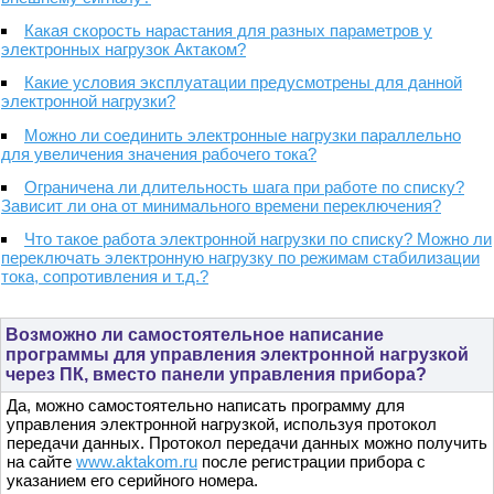
Какая скорость нарастания для разных параметров у
электронных нагрузок Актаком?
Какие условия эксплуатации предусмотрены для данной
электронной нагрузки?
Можно ли соединить электронные нагрузки параллельно
для увеличения значения рабочего тока?
Ограничена ли длительность шага при работе по списку?
Зависит ли она от минимального времени переключения?
Что такое работа электронной нагрузки по списку? Можно ли
переключать электронную нагрузку по режимам стабилизации
тока, сопротивления и т.д.?
Возможно ли самостоятельное написание
программы для управления электронной нагрузкой
через ПК, вместо панели управления прибора?
Да, можно самостоятельно написать программу для
управления электронной нагрузкой, используя протокол
передачи данных. Протокол передачи данных можно получить
на сайте
www.aktakom.ru
после регистрации прибора с
указанием его серийного номера.