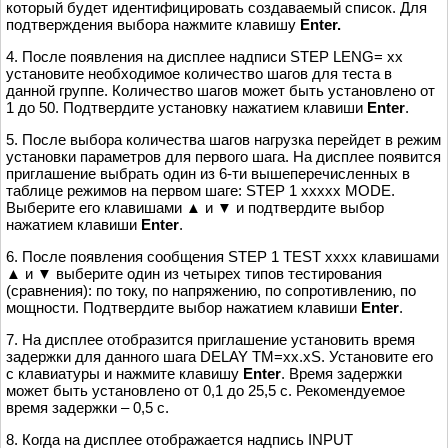
который будет идентифицировать создаваемый список. Для
подтверждения выбора нажмите клавишу
Enter.
4. После появления на дисплее надписи STEP LENG= xx
установите необходимое количество шагов для теста в
данной группе. Количество шагов может быть установлено от
1 до 50. Подтвердите установку нажатием клавиши
Enter
.
5. После выбора количества шагов нагрузка перейдет в режим
установки параметров для первого шага. На дисплее появится
приглашение выбрать один из 6-ти вышеперечисленных в
таблице режимов на первом шаге: STEP 1 xxxxx MODE.
Выберите его клавишами ▲ и ▼ и подтвердите выбор
нажатием клавиши
Enter
.
6. После появления сообщения STEP 1 TEST xxxx клавишами
▲ и ▼ выберите один из четырех типов тестирования
(сравнения): по току, по напряжению, по сопротивлению, по
мощности. Подтвердите выбор нажатием клавиши
Enter
.
7. На дисплее отобразится приглашение установить время
задержки для данного шага DELAY TM=xx.xS. Установите его
с клавиатуры и нажмите клавишу
Enter
. Время задержки
может быть установлено от 0,1 до 25,5 с. Рекомендуемое
время задержки – 0,5 с.
8. Когда на дисплее отображается надпись INPUT