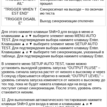
AIL"
прошел
"TRIGGER WHEN T
Синхросигнал на выходе – по окончан
EST END"
ию теста
"TRIGGER DISABL
Выход синхронизации отключен
E"
Для этого нажмите клавиши Shift+0 для входа в меню и
клавишами ▲ и ▼ выберите элемент меню MENU AUTO
TEST. Для подтверждения выбора нажмите клавишу Enter.
Клавишами ▲ и ▼ выберите элемент меню SETUP AUTO
TEST. Для подтверждения выбора нажмите клавишу Enter.
Клавишами ▲ и ▼ выберите тип синхронизации, указанный в
таблице. Для подтверждения выбора нажмите клавишу Enter.
В элементе меню SETUP AUTO TEST, также можно
установить выходной уровень запуска: “OUTPUT PLUSE” –
уровень сигнала запуска растет от низкого к высокому и через
5 секунд сбрасывается обратно в низкий; “OUTPUT LEVEL” –
уровень сигнала запуска изменяется от низкого к высокому до
тех пор, пока не будет нажата клавиша иди на вход не
поступит сигнал синхронизации. После этого, уровень опять
становится низким.
12. Для выполнения автоматического тестирования нажмите
клавиши Shift+0 для входа в меню и клавишами ▲ и ▼