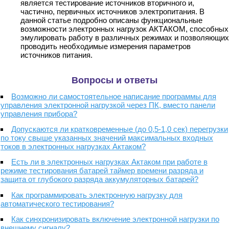
является тестирование источников вторичного и,
частично, первичных источников электропитания. В
данной статье подробно описаны функциональные
возможности электронных нагрузок АКТАКОМ, способных
эмулировать работу в различных режимах и позволяющих
проводить необходимые измерения параметров
источников питания.
Вопросы и ответы
Возможно ли самостоятельное написание программы для
управления электронной нагрузкой через ПК, вместо панели
управления прибора?
Допускаются ли кратковременные (до 0,5-1,0 сек) перегрузки
по току свыше указанных значений максимальных входных
токов в электронных нагрузках Актаком?
Есть ли в электронных нагрузках Актаком при работе в
режиме тестирования батарей таймер времени разряда и
защита от глубокого разряда аккумуляторных батарей?
Как программировать электронную нагрузку для
автоматического тестирования?
Как синхронизировать включение электронной нагрузки по
внешнему сигналу?