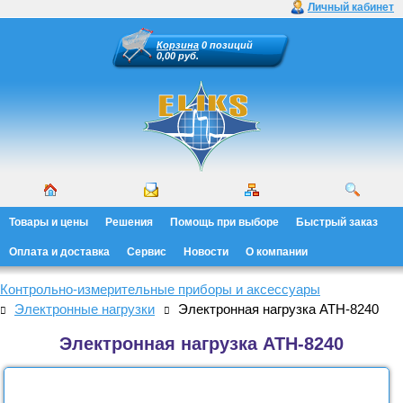
Личный кабинет
Корзина
0 позиций
0,00 руб.
Товары и цены
Решения
Помощь при выборе
Быстрый заказ
Оплата и доставка
Сервис
Новости
О компании
Контрольно-измерительные приборы и аксессуары
Электронные нагрузки
Электронная нагрузка АТН-8240
Электронная нагрузка АТН-8240