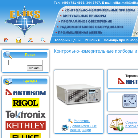
Тел.:
(495) 781-4969
,
344-6707
, E-mail:
eliks.mail@eliks
Товары и цены
Решения
Помощь при выбор
Контрольно-измерительные приборы и
Поиск
Торгова
Бренды
Увеличить
Сравнит
Дополнительные
в этом 
иллюстрации