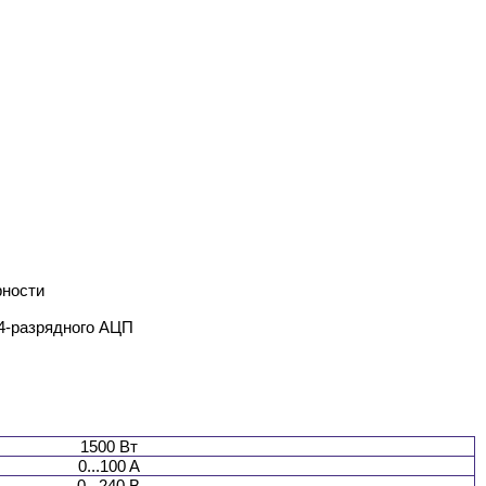
рности
4-разрядного АЦП
1500 Вт
0...100 A
0...240 В