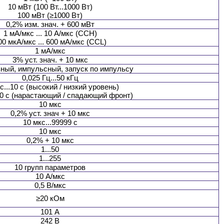
10 мВт (100 Вт...1000 Вт)
100 мВт (≥1000 Вт)
0,2% изм. знач. + 600 мВт
1 мА/мкс ... 10 А/мкс (CCH)
00 мкА/мкс ... 600 мА/мкс (CCL)
1 мА/мкс
3% уст. знач. + 10 мкс
ный, импульсный, запуск по импульсу
0,025 Гц...50 кГц
с...10 с (высокий / низкий уровень)
.10 с (нарастающий / спадающий фронт)
10 мкс
0,2% уст. знач + 10 мкс
10 мкс...99999 с
10 мкс
0,2% + 10 мкс
1...50
1...255
10 групп параметров
10 А/мкс
0,5 В/мкс
≥20 кОм
101 А
242 В