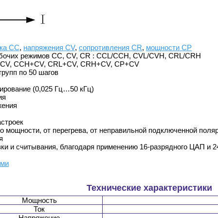
ка CC
,
напряжения CV
,
сопротивления CR
,
мощности CP
рабочих режимов CC, CV, CR : CCL/CCH, CVL/CVH, CRL/CRH
+CV, CCH+CV, CRL+CV, CRH+CV, CP+CV
групп по 50 шагов
ирование (0,025 Гц…50 кГц)
ия
жения
астроек
по мощности, от перегрева, от неправильной подключенной поля
я
и и считывания, благодаря применению 16-разрядного ЦАП и 2
ами
Технические характеристики
Мощность
Ток
Напряжение