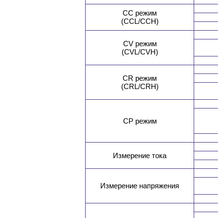
CC режим
(CCL/CCH)
CV режим
(CVL/CVH)
CR режим
(СRL/CRH)
CP режим
Измерение тока
Измерение напряжения