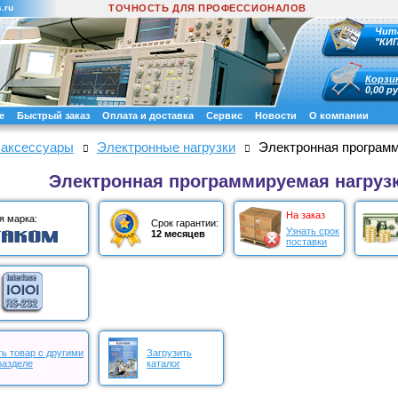
.ru
ТОЧНОСТЬ ДЛЯ ПРОФЕССИОНАЛОВ
Чит
"КИ
Корзи
0,00 ру
е
Быстрый заказ
Оплата и доставка
Сервис
Новости
О компании
 аксессуары
Электронные нагрузки
Электронная программ
Электронная программируемая нагрузк
На заказ
я марка:
Срок гарантии:
Узнать срок
12 месяцев
поставки
ь товар с другими
Загрузить
разделе
каталог