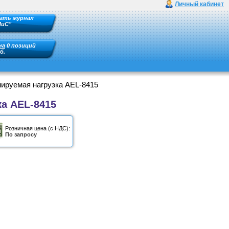
Личный кабинет
ать журнал
ПиС"
на
0 позиций
б.
ируемая нагрузка AEL-8415
а AEL-8415
Розничная цена (с НДС):
По запросу