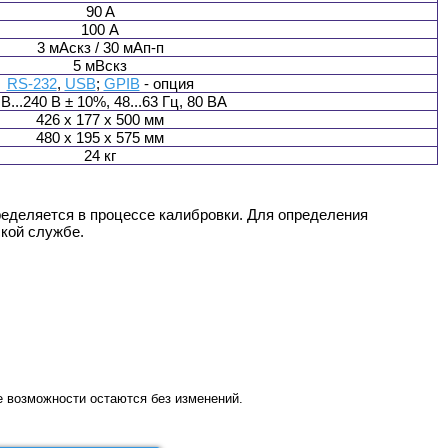
90 A
100 А
3 мАскз / 30 мАп-п
5 мВскз
RS-232
,
USB
;
GPIB
- опция
В...240 В ± 10%, 48...63 Гц, 80 ВА
426 х 177 х 500 мм
480 х 195 х 575 мм
24 кг
ределяется в процессе калибровки. Для определения
ской службе.
 возможности остаются без изменений.