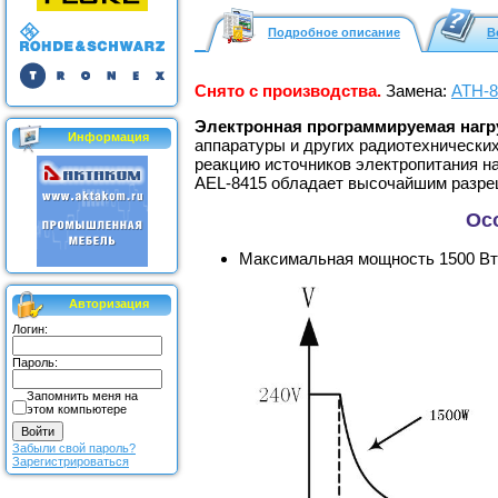
Подробное описание
В
Снято с производства.
Замена:
АТН-8
Электронная программируемая нагр
Информация
аппаратуры и других радиотехнически
реакцию источников электропитания на
AEL-8415 обладает высочайшим разре
Ос
Максимальная мощность 1500 Вт
Авторизация
Логин:
Пароль:
Запомнить меня на
этом компьютере
Забыли свой пароль?
Зарегистрироваться