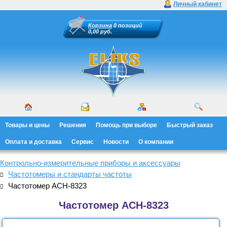
Личный кабинет
Корзина
0 позиций
0,00 руб.
Товары и цены
Решения
Помощь при выборе
Быстрый заказ
Оплата и доставка
Сервис
Новости
О компании
Контрольно-измерительные приборы и аксессуары
Частотомеры и стандарты частоты
Частотомер АСН-8323
Частотомер АСН-8323