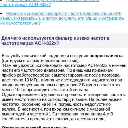
частотомерах АСН-832x?
Можно ли сначала приобрести частотомер без опций (ВЧ-
канал, интерфейсы), а потом докупить эти опции и установить
их самостоятельно?
Для чего используется фильтр низких частот в
частотомерах АСН-832x?
В службу технической поддержки поступил
вопрос клиента
(цитируем его практически полностью):
"Нам не удается использовать частотомер АСН-832x в нижней
части его частотного диапазона. По внешним признакам
прибор работоспособен: самотестирование после прогрева
дает точно 10 МГц, а мигание светодиодного индикатора при
входном синусоидальном напряжении 2 В ампл на частотах
менее 10 Гц происходит с частотой сигнала.
Однако приемлемый уровень погрешности измерения частоты
имеет место только на сотнях герц и выше. На более низких
частотах, особенно на ИНЧ, погрешность недопустимо
велика. В частности, при входном сигнале с указанной
амплитудой и частотой 1 Гц показания по каналам А и В
колеблются в пределах от единиц до десятков герц."
Ответ технической поддержки: