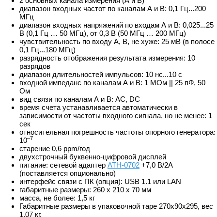
2 основных канала измерения (А и В)
диапазон входных частот по каналам А и В: 0,1 Гц...200
МГц
диапазон входных напряжений по входам А и В: 0,025...25
В (0,1 Гц … 50 МГц), от 0,3 В (50 МГц … 200 МГц)
чувствительность по входу А, В, не хуже: 25 мВ (в полосе
0,1 Гц...180 МГц)
разрядность отображения результата измерения: 10
разрядов
диапазон длительностей импульсов: 10 нс...10 с
входной импеданс по каналам А и В: 1 МОм || 25 пФ, 50
Ом
вид связи по каналам А и В: AC, DC
время счета устанавливается автоматически в
зависимости от частоты входного сигнала, но не менее: 1
сек
относительная погрешность частоты опорного генератора:
–7
10
старение 0,6 ppm/год
двухстрочный буквенно-цифровой дисплей
питание: сетевой адаптер
АТН-0702
+7,0 В/2А
(поставляется опционально)
интерфейс связи с ПК (опция): USB 1.1 или LAN
габаритные размеры: 260 х 210 х 70 мм
масса, не более: 1,5 кг
Габаритные размеры в упаковочной таре 270х90х295, вес
1,07 кг.