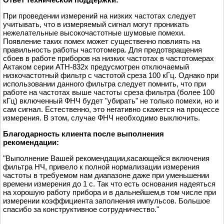
При проведении измерений на низких частотах следует
учитывать, что в измеряемый сигнал могут проникать
нежелательные высокочастотные шумовые помехи.
Появление таких помех может существенно повлиять на
правильность работы частотомера. Для предотвращения
сбоев в работе приборов на низких частотах в частотомерах
Актаком серии АТН-832х предусмотрен отключаемый
низкочастотный фильтр с частотой среза 100 кГц. Однако при
использовании данного фильтра следует помнить, что при
работе на частотах выше частоты среза фильтра (более 100
кГц) включенный ФНЧ будет "убирать" не только помехи, но и
сам сигнал. Естественно, это негативно скажется на процессе
измерения. В этом, случае ФНЧ необходимо выключить.
Благодарность клиента после выполнения
рекомендации:
"Выполнение Вашей рекомендации,касающейся включения
фильтра НЧ, привело к полной нормализации измерения
частоты в требуемом нам диапазоне даже при уменьшении
времени измерения до 1 с. Так что есть основания надеяться
на хорошую работу прибора и в дальнейшем,в том числе при
измерении коэффициента заполнения импульсов. Большое
спасибо за конструктивное сотрудничество."