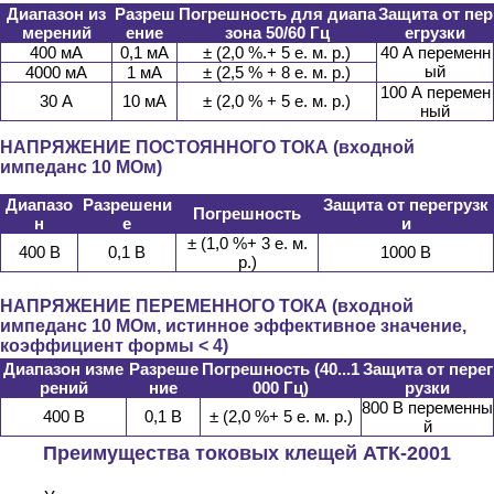
Диапазон из
Разреш
Погрешность для диапа
Защита от пер
мерений
ение
зона 50/60 Гц
егрузки
400 мА
0,1 мА
± (2,0 %.+ 5 е. м. р.)
40 А переменн
ый
4000 мА
1 мА
± (2,5 % + 8 е. м. р.)
100 А перемен
30 А
10 мА
± (2,0 % + 5 е. м. р.)
ный
НАПРЯЖЕНИЕ ПОСТОЯННОГО ТОКА (входной
импеданс 10 МОм)
Диапазо
Разрешени
Защита от перегрузк
Погрешность
н
е
и
± (1,0 %+ 3 е. м.
400 В
0,1 В
1000 В
р.)
НАПРЯЖЕНИЕ ПЕРЕМЕННОГО ТОКА (входной
импеданс 10 МОм, истинное эффективное значение,
коэффициент формы < 4)
Диапазон изме
Разреше
Погрешность (40...1
Защита от перег
рений
ние
000 Гц)
рузки
800 В переменны
400 В
0,1 В
± (2,0 %+ 5 е. м. р.)
й
Преимущества токовых клещей АТК-2001