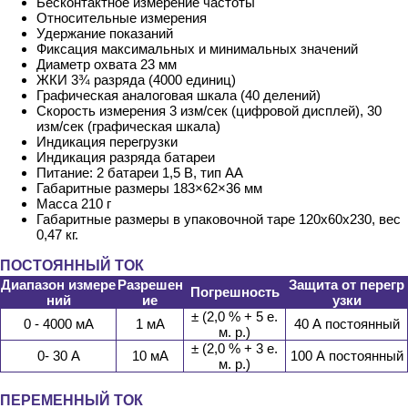
Бесконтактное измерение частоты
Относительные измерения
Удержание показаний
Фиксация максимальных и минимальных значений
Диаметр охвата 23 мм
ЖКИ 3¾ разряда (4000 единиц)
Графическая аналоговая шкала (40 делений)
Скорость измерения 3 изм/сек (цифровой дисплей), 30
изм/сек (графическая шкала)
Индикация перегрузки
Индикация разряда батареи
Питание: 2 батареи 1,5 В, тип АА
Габаритные размеры 183×62×36 мм
Масса 210 г
Габаритные размеры в упаковочной таре 120х60х230, вес
0,47 кг.
ПОСТОЯННЫЙ ТОК
Диапазон измере
Разрешен
Защита от перегр
Погрешность
ний
ие
узки
± (2,0 % + 5 е.
0 - 4000 мА
1 мА
40 А постоянный
м. р.)
± (2,0 % + 3 е.
0- 30 А
10 мА
100 А постоянный
м. р.)
ПЕРЕМЕННЫЙ ТОК