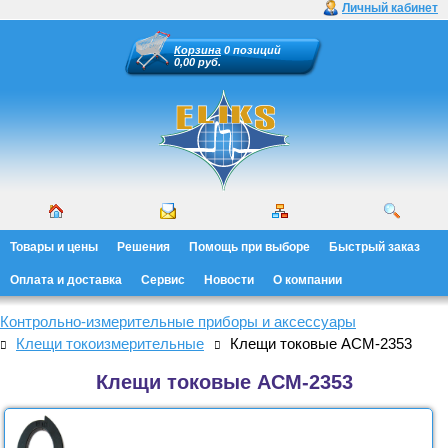
Личный кабинет
Корзина
0 позиций
0,00 руб.
Товары и цены
Решения
Помощь при выборе
Быстрый заказ
Оплата и доставка
Сервис
Новости
О компании
Контрольно-измерительные приборы и аксессуары
Клещи токоизмерительные
Клещи токовые АСМ-2353
Клещи токовые АСМ-2353