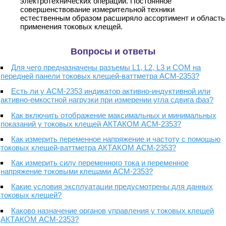
электротехнических операций. Постоянное
совершенствование измерительной техники
естественным образом расширяло ассортимент и область
применения токовых клещей.
Вопросы и ответы
Для чего предназначены разъемы L1, L2, L3 и COM на
передней панели токовых клещей-ваттметра АСМ-2353?
Есть ли у АСМ-2353 индикатор активно-индуктивной или
активно-емкостной нагрузки при измерении угла сдвига фаз?
Как включить отображение максимальных и минимальных
показаний у токовых клещей АКТАКОМ АСМ-2353?
Как измерить переменное напряжение и частоту с помощью
токовых клещей-ваттметра АКТАКОМ АСМ-2353?
Как измерить силу переменного тока и переменное
напряжение токовыми клещами АСМ-2353?
Какие условия эксплуатации предусмотрены для данных
токовых клещей?
Каково назначение органов управления у токовых клещей
АКТАКОМ АСМ-2353?