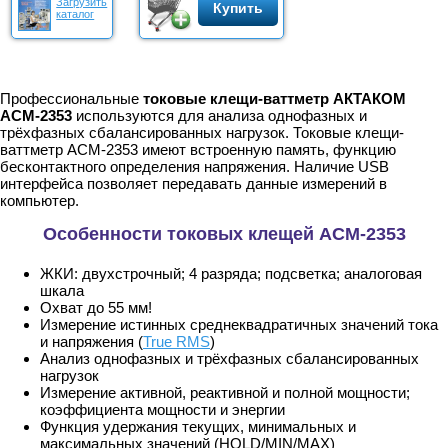
Загрузить
Купить
каталог
Профессиональные
токовые клещи-ваттметр АКТАКОМ
АСМ-2353
используются для анализа однофазных и
трёхфазных сбалансированных нагрузок. Токовые клещи-
ваттметр АСМ-2353 имеют встроенную память, функцию
бесконтактного определения напряжения. Наличие USB
интерфейса позволяет передавать данные измерений в
компьютер.
Особенности токовых клещей АСМ-2353
ЖКИ: двухстрочный; 4 разряда; подсветка; аналоговая
шкала
Охват до 55 мм!
Измерение истинных среднеквадратичных значений тока
и напряжения (
T
rue RMS
)
Анализ однофазных и трёхфазных сбалансированных
нагрузок
Измерение активной, реактивной и полной мощности;
коэффициента мощности и энергии
Функция удержания текущих, минимальных и
максимальных значений (HOLD/MIN/MAX)