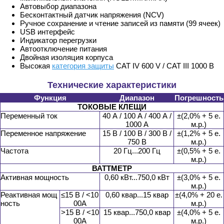
Автовыбор диапазона
Бесконтактный датчик напряжения (NCV)
Ручное сохранение и чтение записей из памяти (99 ячеек)
USB интерфейс
Индикатор перегрузки
Автоотключение питания
Двойная изоляция корпуса
Высокая
категория защиты
CAT IV 600 V / CAT III 1000 В
Технические характеристики
Функция
Диапазон
Погрешность
ТОКОВЫЕ КЛЕЩИ
Переменный ток
40 А / 100 А / 400 А /
±(2,0% + 5 е.
1000 А
м.р.)
Переменное напряжение
15 В / 100 В / 300 В /
±(1,2% + 5 е.
750 В
м.р.)
Частота
20 Гц...200 Гц
±(0,5% + 5 е.
м.р.)
ВАТТМЕТР
Активная мощность
0,60 кВт...750,0 кВт
±(3,0% + 5 е.
м.р.)
Реактивная мощ
≤15 В / <10
0,60 квар...15 квар
±(4,0% + 20 е.
ность
00А
м.р.)
>15 В / <10
15 квар...750,0 квар
±(4,0% + 5 е.
00А
м.р.)