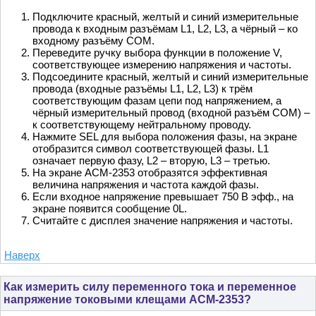
Подключите красный, желтый и синий измерительные
провода к входным разъёмам L1, L2, L3, а чёрный – ко
входному разъёму COM.
Переведите ручку выбора функции в положение V,
соответствующее измерению напряжения и частоты.
Подсоедините красный, желтый и синий измерительные
провода (входные разъёмы L1, L2, L3) к трём
соответствующим фазам цепи под напряжением, а
чёрный измерительный провод (входной разъём COM) –
к соответствующему нейтральному проводу.
Нажмите SEL для выбора положения фазы, на экране
отобразится символ соответствующей фазы. L1
означает первую фазу, L2 – вторую, L3 – третью.
На экране АСМ-2353 отобразятся эффективная
величина напряжения и частота каждой фазы.
Если входное напряжение превышает 750 В эфф., на
экране появится сообщение 0L.
Считайте с дисплея значение напряжения и частоты.
Наверх
Как измерить силу переменного тока и переменное
напряжение токовыми клещами АСМ-2353?