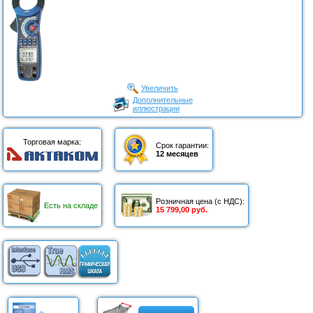
Увеличить
Дополнительные
иллюстрации
Торговая марка:
Срок гарантии:
12 месяцев
Розничная цена (с НДС):
Есть на складе
15 799,00 руб.