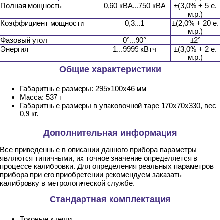
Полная мощность
0,60 кВА...750 кВА
±(3,0% + 5 е.
м.р.)
Коэффициент мощности
0,3...1
±(2,0% + 20 е.
м.р.)
Фазовый угол
0°...90°
±2°
Энергия
1...9999 кВтч
±(3,0% + 2 е.
м.р.)
Общие характеристики
Габаритные размеры: 295х100х46 мм
Масса: 537 г
Габаритные размеры в упаковочной таре 170х70х330, вес
0,9 кг.
Дополнительная информация
Все приведенные в описании данного прибора параметры
являются типичными, их точное значение определяется в
процессе калибровки. Для определения реальных параметров
прибора при его приобретении рекомендуем заказать
калибровку в метрологической службе.
Стандартная комплектация
Токовые клещи