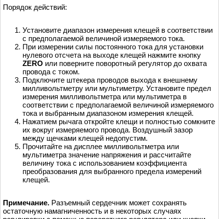
Порядок действий:
Установите диапазон измерения клещей в соответствии
с предполагаемой величиной измеряемого тока.
При измерении силы постоянного тока для установки
нулевого отсчета на выходе клещей нажмите кнопку
ZERO
или поверните поворотный регулятор до охвата
провода с током.
Подключите штекера проводов выхода к внешнему
милливольтметру или мультиметру. Установите предел
измерения милливольтметра или мультиметра в
соответствии с предполагаемой величиной измеряемого
тока и выбранным диапазоном измерения клещей.
Нажатием рычага откройте клещи и полностью сомкните
их вокруг измеряемого провода. Воздушный зазор
между щечками клещей недопустим.
Прочитайте на дисплее милливольтметра или
мультиметра значение напряжения и рассчитайте
величину тока с использованием коэффициента
преобразования для выбранного предела измерений
клещей.
Примечание.
Разъемный сердечник может сохранять
остаточную намагниченность и в некоторых случаях