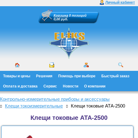
Личный кабинет
Корзина
0 позиций
0,00 руб.
Товары и цены
Решения
Помощь при выборе
Быстрый заказ
Оплата и доставка
Сервис
Новости
О компании
Контрольно-измерительные приборы и аксессуары
Клещи токоизмерительные
Клещи токовые АТА-2500
Клещи токовые АТА-2500