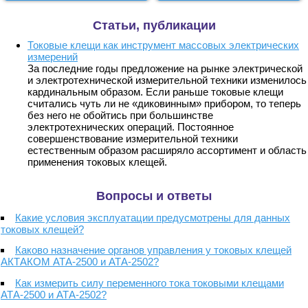
Статьи, публикации
Токовые клещи как инструмент массовых электрических
измерений
За последние годы предложение на рынке электрической
и электротехнической измерительной техники изменилось
кардинальным образом. Если раньше токовые клещи
считались чуть ли не «диковинным» прибором, то теперь
без него не обойтись при большинстве
электротехнических операций. Постоянное
совершенствование измерительной техники
естественным образом расширяло ассортимент и область
применения токовых клещей.
Вопросы и ответы
Какие условия эксплуатации предусмотрены для данных
токовых клещей?
Каково назначение органов управления у токовых клещей
АКТАКОМ АТА-2500 и АТА-2502?
Как измерить силу переменного тока токовыми клещами
АТА-2500 и АТА-2502?