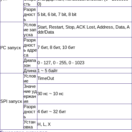
сть
0)
Разря
дност
5 bit, 6 bit, 7 bit, 8 bit
ь
Услов
Start, Restart, Stop, ACK Lost, Address, Data, A
ие зап
ddr/Data
уска
Разря
дност
7 бит, 8 бит, 10 бит
I²C запуск
ь адре
са
Диапа
0 - 127, 0 - 255, 0 - 1023
зон
Длина
1 ~ 5 байт
Услов
TimeOut
ие
Значе
ние уд
30 нс ~ 10 нс
ержан
SPI запуск
ия
Разря
дност
4 бит ~ 32 бит
ь
Устан
H, L, X
овка