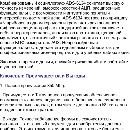
Комбинированный осциллограф ADS-6134 сочетает высокую
точность измерений, высокоскоростной АЦП, расширенные
функциональные возможности и интуитивно понятный
интерфейс по доступной цене. ADS-6134 построен по принципу
«N приборов в одном корпусе» и кроме четырехканального
цифрового осциллографа в стандартной поставке включает в
себя генератор сигналов, анализатор протоколов, цифровой
мультиметр, высокоточный частотомер, анализатор спектра на
основе БПФ, измеритель АЧХ. Непревзойденная
функциональность делает его идеальным выбором как для
профессиональных инженеров, так и для учебных лабораторий.
Экономьте время и деньги, снижайте риски ошибок и работайте
с уверенностью!
Ключевые Преимущества и Выгоды:
1. Полоса пропускания 350 МГц:
- Преимущество: Такая полоса пропускания обеспечивает
возможность анализа подавляющего большинства сигналов в
измерительных задачах, в том числе для анализа ВЧ сигналов
в радиочастотных трактах.
- Выгода: Точное наблюдение формы высокочастотных
сигналов – это главный аргумент для приобретения данного
прибора. Это инструмент для инженеров, которые борются с