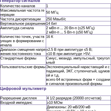
Генератор сигналов
Количество каналов
1
Максимальная частота ге
50 МГц
нерации
Частота дискретизации
250 Мвыб/с
Вертикальное разрешение
14 бит
Амплитуда сигнала
2 мВп-п ... 20 Вп-п (≤25 МГц)
2 мВп-п ... 5 Вп-п (≤50 МГц)
Количество точек, участв
16 К
ующих в формировании с
игнала
Диапазон смещения напря
±2.5 В при амплитуде ≤5 В;
жения постоянного тока
±10 В при амплитуде >5V;
Стандартные формы
Синус, меандр, импульсный, треугол
ьный
Пользовательские формы
Экспоненциальный нарастающий и с
падающий, ЭКГ, ступенчатый, щумов
ой и т.д.
всего 64 встроенных форм + создани
е сигналов произвольной формы
Цифровой мультиметр
Разрешение дисплея
4 1/2 разрядов (20000 отсчетов)
Входной импеданс
≥10 МОм
Диапазоны: 20 мВ/200 мВ