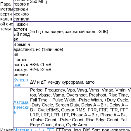
350 МГц
Пара
гового п
метры
ериоди
верти
ческого
кальн
сигнала
ой сис
Низкоч
темы
астотн
≥5 Гц ( на входе, закрытый вход, -3dB)
ый пред
ел
Время н
арастан
≤1 нс (типичное)
ия
Погреш
ность к
±3% ≤1 мВ
оэф. ус
±2% ≥2 мВ
иления
Курсор
ΔV и ΔT между курсорами, авто
ные
Period, Frequency, Vpp, Vavg, Vrms, Vmax, Vmin, V
top, Vbase, Vamp, Overshoot, Preshoot, Rise Time,
Fall Time, +Pulse Width, -Pulse Width, +Duty Cycle,
Автома
-Duty Cycle, Screen Duty, Delay A→B ↑, Delay A→
тически
B↓, CycleRMS, Cursor RMS, FRR, FRF, FFR, FFF,
е
LRR, LRF, LFR, LFF, Phase A→B ↑, Phase A→B↓,
+Pulse Count, -Pulse Count, Rise Edge Count, Fall
Edge Count, Area, Cycle Area
Измер
Матема
+
,
-
,
*
,
/
,
FFT
, FFTrms, Intg, Diff, Sqrt, пользователь