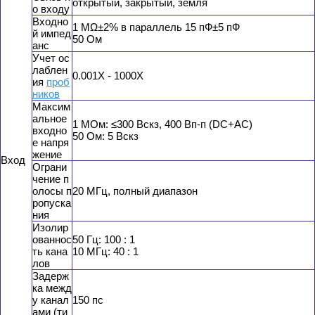
открытый, закрытый, земля
о входу
Входно
1 MΩ±2% в параллель 15 пФ±5 пФ
й импед
50 Ом
анс
Учет ос
лаблен
0.001X - 1000X
ия
проб
ников
Максим
альное
1 MОм: ≤300 Вскз, 400 Вп-п (DC+AC)
входно
50 Ом: 5 Вскз
е напря
жение
Вход
Ограни
чение п
олосы п
20 МГц, полный диапазон
ропуска
ния
Изолир
ованнос
50 Гц: 100 : 1
ть кана
10 МГц: 40 : 1
лов
Задерж
ка межд
у канал
150 пс
ами (ти