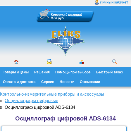
Личный кабинет
Корзина
0 позиций
0,00 руб.
Товары и цены
Решения
Помощь при выборе
Быстрый заказ
Оплата и доставка
Сервис
Новости
О компании
Контрольно-измерительные приборы и аксессуары
Осциллографы цифровые
Осциллограф цифровой ADS-6134
Осциллограф цифровой ADS-6134