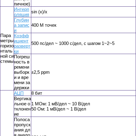
пичное)
Интерп
sin (x)/x
оляция
Глубин
а запис
400 М точек
и
Пара
Коэфф
метры
ициент
500 пс/дел ~ 1000 с/дел, с шагом 1~2~5
горизо
разверт
нталь
ки
ной си
Погреш
стемы
ность в
ремени
выборк
±2,5 ppm
и и вре
мени за
держки
АЦП
8 бит
Вертика
льное о
1 MОм: 1 мВ/дел ~ 10 В/дел
тклонен
50 Ом: 1 мВ/дел ~ 1 В/дел
ие
Полоса
пропуск
ания дл
я анало