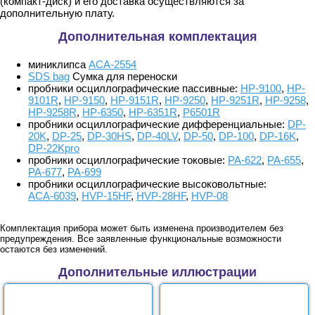
(компакт-диск) и его доставка осуществляются за
дополнительную плату.
Дополнительная комплектация
миниклипса
АСА-2554
SDS bag
Сумка для переноски
пробники осциллографические пассивные:
HP-9100
,
HP-
9101R
,
HP-9150
,
HP-9151R
,
HP-9250
,
HP-9251R
,
HP-9258
,
HP-9258R
,
HP-6350
,
HP-6351R
,
P6501R
пробники осциллографические дифференциальные:
DP-
20K
,
DP-25
,
DP-30HS
,
DP-40LV
,
DP-50
,
DP-100
,
DP-16K
,
DP-22Kpro
пробники осциллографические токовые:
PA-622
,
PA-655
,
PA-677
,
PA-699
пробники осциллографические высоковольтные:
АСА-6039
,
HVP-15HF
,
HVP-28HF
,
HVP-08
Комплектация прибора может быть изменена производителем без
предупреждения. Все заявленные функциональные возможности
остаются без изменений.
Дополнительные иллюстрации