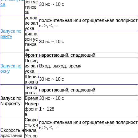
зон ус
са
30 нс ~ 10 с
танов
ок
услов
положительная или отрицательная полярност
ие зап
ь: >, <, =
уска
Запуск по
диапа
ранту
зон ус
30 нс ~ 10 с
танов
ок
Фронт
нарастающий, спадающий
Позиц
Запуск по
ия зап
Вход, выход, время
окну
уска
Ширин
30 нс ~ 10 с
а окна
Тип ф
нарастающий, спадающий
ронта
Запуск по
Время
30 нс ~ 10 с
N фронту
Номер
фронт
1 ~ 128
а
Скоро
положительная или отрицательная полярност
сть си
ь: >, <, =
Скорость н
гнала
арастания
Услов