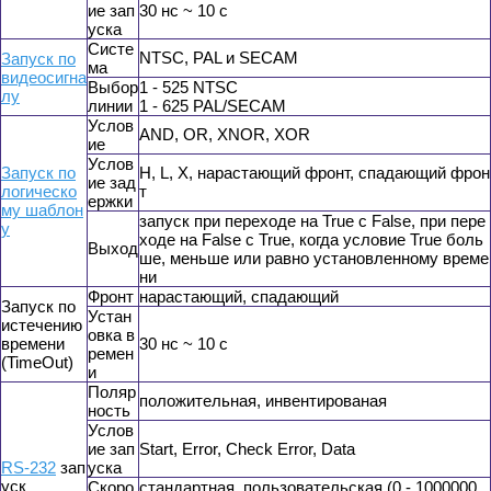
ие зап
30 нс ~ 10 с
уска
Cисте
NTSC, PAL и SECAM
Запуск по
ма
видеосигна
Выбор
1 - 525 NTSC
лу
линии
1 - 625 PAL/SECAM
Услов
AND, OR, XNOR, XOR
ие
Услов
Запуск по
H, L, X, нарастающий фронт, спадающий фрон
ие зад
логическо
т
ержки
му шаблон
запуск при переходе на True с False, при пере
у
ходе на False с True, когда условие True боль
Выход
ше, меньше или равно установленному време
ни
Фронт
нарастающий, спадающий
Запуск по
Устан
истечению
овка в
времени
30 нс ~ 10 с
ремен
(TimeOut)
и
Поляр
положительная, инвентированая
ность
Услов
ие зап
Start, Error, Check Error, Data
RS-232
зап
уска
уск
Скоро
стандартная, пользовательская (0 - 1000000