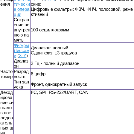
ения
тически
ские;
е опера
Цифровые фильтры: ФВЧ, ФНЧ, полосовой, реже
ции
ктивный
Сохран
ение во
внутрен
100 осциллограмм
нюю па
мять
Фигуры
Диапазон: полный
Лиссаж
Сдвиг фаз: ±3 градуса
у
(
X-Y
)
Диапаз
2 Гц - полный диапазон
он
Часто
Разряд
6 цифр
томер
ность
Тип зап
Фронт, однократный запуск
уска
Декод
I²C, SPI, RS-232/UART, CAN
ирова
ние си
гнало
в пос
ледов
атель
ных ш
ин