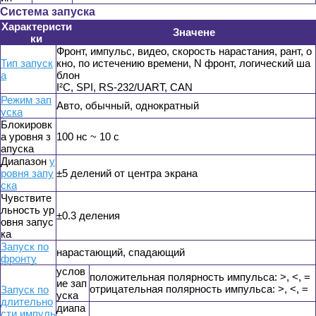
Система запуска
Характеристи
Значене
ки
Фронт, импульс, видео, скорость нарастания, рант, о
Тип запуск
кно, по истечению времени, N фронт, логический ша
а
блон
I²C, SPI, RS-232/UART, CAN
Режим зап
Авто, обычный, однократный
уска
Блокировк
а уровня з
100 нс ~ 10 с
апуска
Диапазон
у
ровня запу
±5 делений от центра экрана
ска
Чувствите
льность ур
±0.3 деления
овня запус
ка
Запуск по
нарастающий, спадающий
фронту
услов
положительная полярность импульса: >, <, =
ие зап
отрицательная полярность импульса: >, <, =
Запуск по
уска
длительно
диапа
сти импуль