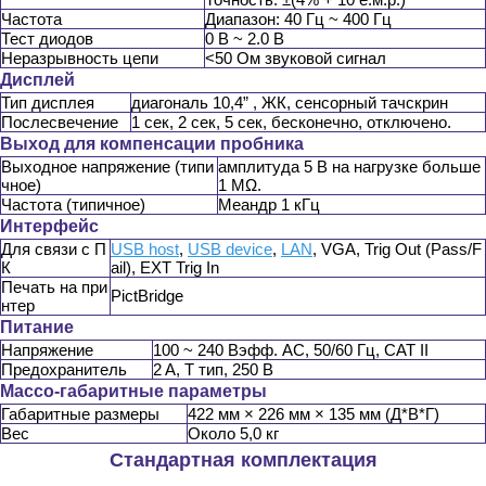
Частота
Диапазон: 40 Гц ~ 400 Гц
Тест диодов
0 В ~ 2.0 В
Неразрывность цепи
<50 Ом звуковой сигнал
Дисплей
Тип дисплея
диагональ 10,4” , ЖК, сенсорный тачскрин
Послесвечение
1 сек, 2 сек, 5 сек, бесконечно, отключено.
Выход для компенсации пробника
Выходное напряжение (типи
амплитуда 5 В на нагрузке больше
чное)
1 MΩ.
Частота (типичное)
Меандр 1 кГц
Интерфейс
Для связи с П
USB host
,
USB device
,
LAN
, VGA, Trig Out (Pass/F
К
ail), EXT Trig In
Печать на при
PictBridge
нтер
Питание
Напряжение
100 ~ 240 Вэфф. AC, 50/60 Гц, CAT II
Предохранитель
2 A, T тип, 250 В
Массо-габаритные параметры
Габаритные размеры
422 мм × 226 мм × 135 мм (Д*В*Г)
Вес
Около 5,0 кг
Стандартная комплектация