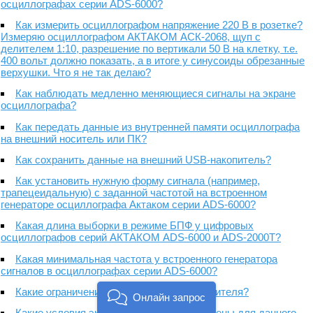
осциллографах серии ADS-6000?
Как измерить осциллографом напряжение 220 В в розетке?
Измеряю осциллографом АКТАКОМ АСК-2068, щуп с
делителем 1:10, разрешение по вертикали 50 В на клетку, т.е.
400 вольт должно показать, а в итоге у синусоиды обрезанные
верхушки. Что я не так делаю?
Как наблюдать медленно меняющиеся сигналы на экране
осциллографа?
Как передать данные из внутренней памяти осциллографа
на внешний носитель или ПК?
Как сохранить данные на внешний USB-накопитель?
Как установить нужную форму сигнала (например,
трапецеидальную) с заданной частотой на встроенном
генераторе осциллографа Актаком серии ADS-6000?
Какая длина выборки в режиме БПФ у цифровых
осциллографов серий АКТАКОМ ADS-6000 и ADS-2000T?
Какая минимальная частота у встроенного генератора
сигналов в осциллографах серии ADS-6000?
Какие ограничения на объем флеш-накопителя?
Онлайн запрос
Какие условия эксплуатации предусмотрены для данного