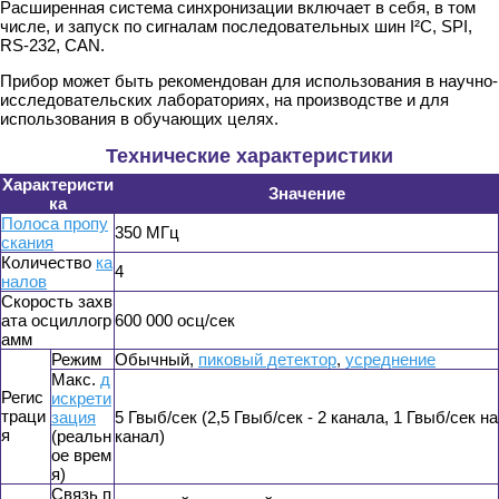
Расширенная система синхронизации включает в себя, в том
числе, и запуск по сигналам последовательных шин I²C, SPI,
RS-232, CAN.
Прибор может быть рекомендован для использования в научно-
исследовательских лабораториях, на производстве и для
использования в обучающих целях.
Технические характеристики
Характеристи
Значение
ка
Полоса пропу
350 МГц
скания
Количество
ка
4
налов
Скорость захв
ата осциллогр
600 000 осц/сек
амм
Режим
Обычный,
пиковый детектор
,
усреднение
Макс.
д
Регис
искрети
траци
зация
5 Гвыб/сек (2,5 Гвыб/сек - 2 канала, 1 Гвыб/сек на
я
(реальн
канал)
ое врем
я)
Связь п