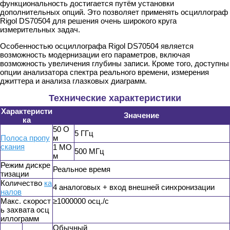
функциональность достигается путём установки
дополнительных опций. Это позволяет применять осциллограф
Rigol DS70504 для решения очень широкого круга
измерительных задач.
Особенностью осциллографа Rigol DS70504 является
возможность модернизации его параметров, включая
возможность увеличения глубины записи. Кроме того, доступны
опции анализатора спектра реального времени, измерения
джиттера и анализа глазковых диаграмм.
Технические характеристики
Характеристи
Значение
ка
50 О
5 ГГц
Полоса пропу
м
скания
1 МО
500 МГц
м
Режим дискре
Реальное время
тизации
Количество
ка
4 аналоговых + вход внешней синхронизации
налов
Макс. скорост
≥1000000 осц./с
ь захвата осц
иллограмм
Обычный