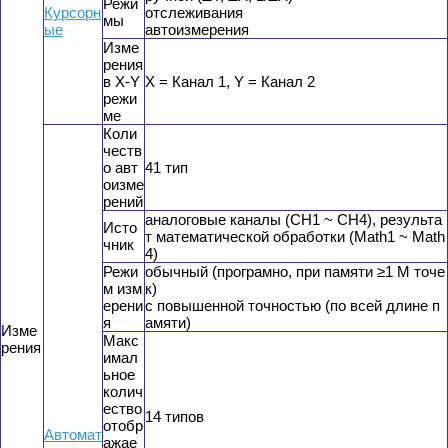
Режи
Курсорн
отслеживания
мы
ые
автоизмерения
Изме
рения
в X-Y
X = Канал 1, Y = Канал 2
режи
ме
Коли
честв
о авт
41 тип
оизме
рений
аналоговые каналы (CH1 ~ CH4), результа
Исто
т математической обработки (Math1 ~ Math
чник
4)
Режи
обычный (програмно, при памяти ≥1 М точе
м изм
к)
ерени
с повышенной точностью (по всей длине п
я
амяти)
Изме
Макс
рения
имал
ьное
колич
ество
14 типов
отобр
Автомат
ажае