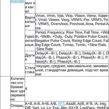
ические
мых н
а кан
ал
Vmax, Vmin, Vpp, Vtop, Vbase, Vamp, Vuppe
Верти
r, Vmid, Vlower, Vavg, VRMS, Per. VRMS, Pe
кальн
r. VRMS, Overshoot, Preshoot, Area, Period A
ые
rea
Period, Frequency, Rise Time, Fall Time, +Wid
Гориз
th, -Width, +Duty, -Duty, Positive Pulse Count,
онтал
Negative Pulse Count, Rising Edge Count, Fal
ьные
ling Edge Count, Tvmax, Tvmin, +Slew Rate,
-Slew Rate
Delay(A↑-B↑), Delay(A↑-B↓), Delay(A↓-B↑), D
Други
elay(A↓-B↓), Phase(A↑-B↑), Phase(A↑-B↓), P
е
hase(A↓-B↑), Phase(A↓-B↓)
текущее, среднее, максимальное, минимал
Стати
ьное, стандартная девиация, подсчет врем
стика
ени
Количес
тво ото
бражае
4
мых одн
овремен
но
A+B, A-B, A×B, A/B,
FFT
, A&&B, A||B, A^B, !A, Intg,
Операц
Diff, Sqrt, Lg, Ln, Exp, Abs, AX+B, LowPass, HighPa