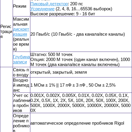
Пиковый детектор
: 200 пс
Режим
Усреднение
(2, 4, 8, 16…65536 выборок)
Высокое разрешение: 9 - 16 бит
Максим
альная
Регис
дискрет
траци
изация
20 Гвыб/с (10 Гвыб/с - два канала/все каналы)
я
(реальн
ое врем
я)
Штатно: 500 М точек
Глубина
Опция: 2000 М точек (один канал включен), 1000
записи
М точек (два канала/все каналы включены)
Связь п
открытый, закрытый, земля
о входу
Входно
й импед
1 MОм ± 1% || 17 пФ ± 3 пФ , 50 Ом ± 2,5%
анс
Учет ос
0.001X, 0.002X, 0.005X, 0.01X, 0.02X, 0.05X, 0.1X,
лаблени
0.2X, 0.5X, 1X, 2X, 5X, 10X, 20X, 50X, 100X, 200X,
я пробн
500X, 1000X, 2000X, 5000X, 10000X, 20000X, 5000
иков
0X
Опреде
ление п
автоматическое определение пробников Rigol
робнико
в