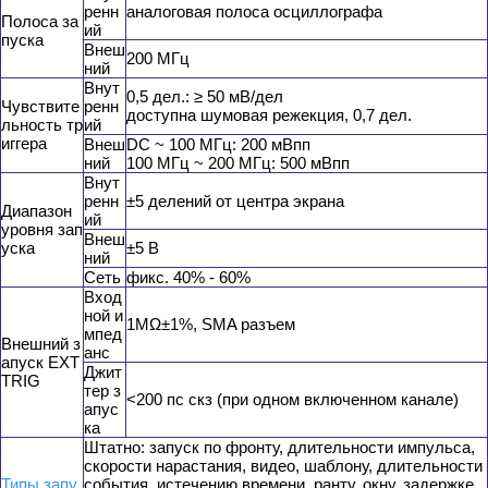
ренн
аналоговая полоса осциллографа
Полоса за
ий
пуска
Внеш
200 МГц
ний
Внут
0,5 дел.: ≥ 50 мВ/дел
Чувствите
ренн
доступна шумовая режекция, 0,7 дел.
льность тр
ий
иггера
Внеш
DC ~ 100 МГц: 200 мВпп
ний
100 МГц ~ 200 МГц: 500 мВпп
Внут
ренн
±5 делений от центра экрана
Диапазон
ий
уровня зап
Внеш
уска
±5 В
ний
Сеть
фикс. 40% - 60%
Вход
ной и
1MΩ±1%, SMA разъем
мпед
Внешний з
анс
апуск EXT
Джит
TRIG
тер з
<200 пс скз (при одном включенном канале)
апус
ка
Штатно: запуск по фронту, длительности импульса,
скорости нарастания, видео, шаблону, длительности
Типы запу
события, истечению времени, ранту, окну, задержке,