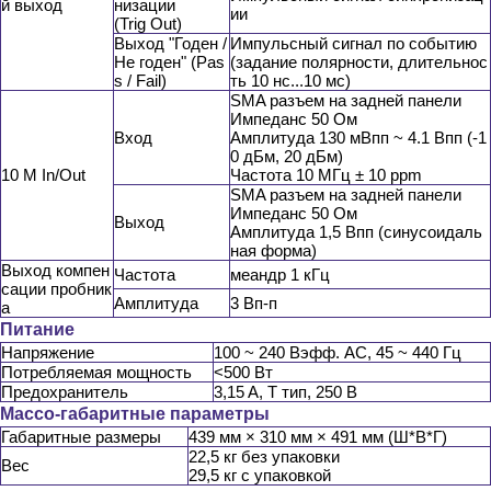
й выход
низации
ии
(Trig Out)
Выход "Годен /
Импульсный сигнал по событию
Не годен" (Pas
(задание полярности, длительнос
s / Fail)
ть 10 нс...10 мс)
SMA разъем на задней панели
Импеданс 50 Ом
Вход
Амплитуда 130 мВпп ~ 4.1 Впп (-1
0 дБм, 20 дБм)
10 M In/Out
Частота 10 МГц ± 10 ppm
SMA разъем на задней панели
Импеданс 50 Ом
Выход
Амплитуда 1,5 Впп (синусоидаль
ная форма)
Выход компен
Частота
меандр 1 кГц
сации пробник
Амплитуда
3 Вп-п
а
Питание
Напряжение
100 ~ 240 Вэфф. AC, 45 ~ 440 Гц
Потребляемая мощность
<500 Вт
Предохранитель
3,15 A, T тип, 250 В
Массо-габаритные параметры
Габаритные размеры
439 мм × 310 мм × 491 мм (Ш*В*Г)
22,5 кг без упаковки
Вес
29,5 кг с упаковкой