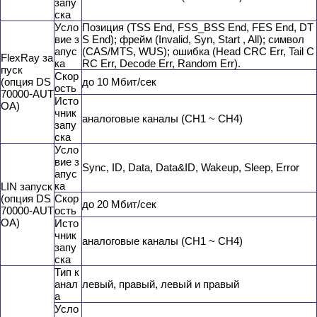
запу
ска
Усло
Позиция (TSS End, FSS_BSS End, FES End, DT
вие з
S End); фрейм (Invalid, Syn, Start , All); символ
апус
(CAS/MTS, WUS); ошибка (Head CRC Err, Tail C
FlexRay за
ка
RC Err, Decode Err, Random Err).
пуск
Скор
(опция DS
до 10 Мбит/сек
ость
70000-AUT
Исто
OA)
чник
аналоговые каналы (CH1 ~ CH4)
запу
ска
Усло
вие з
Sync, ID, Data, Data&ID, Wakeup, Sleep, Error
апус
ка
LIN запуск
(опция DS
Скор
до 20 Мбит/сек
70000-AUT
ость
OA)
Исто
чник
аналоговые каналы (CH1 ~ CH4)
запу
ска
Тип к
анал
левый, правый, левый и правый
а
Усло