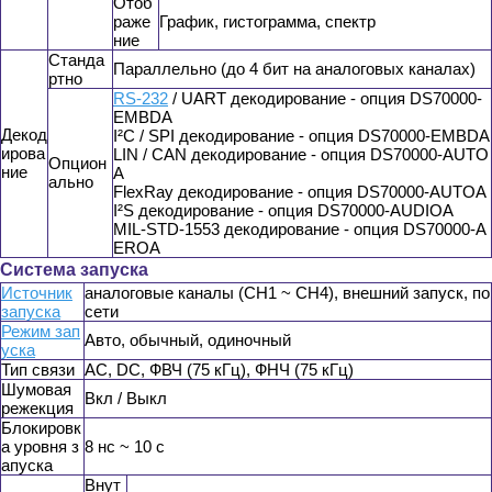
Отоб
раже
График, гистограмма, спектр
ние
Станда
Параллельно (до 4 бит на аналоговых каналах)
ртно
RS-232
/ UART декодирование - опция DS70000-
EMBDA
Декод
I²C / SPI декодирование - опция DS70000-EMBDA
ирова
LIN / CAN декодирование - опция DS70000-AUTO
Опцион
ние
A
ально
FlexRay декодирование - опция DS70000-AUTOA
I²S декодирование - опция DS70000-AUDIOA
MIL-STD-1553 декодирование - опция DS70000-A
EROA
Система запуска
Источник
аналоговые каналы (CH1 ~ CH4), внешний запуск, по
запуска
сети
Режим зап
Авто, обычный, одиночный
уска
Тип связи
AC, DC, ФВЧ (75 кГц), ФНЧ (75 кГц)
Шумовая
Вкл / Выкл
режекция
Блокировк
а уровня з
8 нс ~ 10 с
апуска
Внут