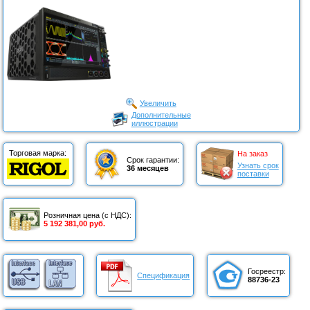
Увеличить
Дополнительные
иллюстрации
Торговая марка:
На заказ
Срок гарантии:
Узнать срок
36 месяцев
поставки
Розничная цена (с НДС):
5 192 381,00 руб.
Госреестр:
Спецификация
88736-23