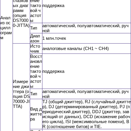
глазков
ение
ых диаг
такто
поддержка
рамм
вой ч
(опция
астот
Анал
DS7000
ы
из ос
0-JITTA)
автоматический, полуавтоматический, руч
цилл
Тип
ной
ограм
Диап
м
1 млн.точек
азон
Исто
аналоговые каналы (CH1 ~ CH4)
чник
Восст
ановл
ение
такто
поддержка
вой ч
астот
Измере
ы
ние джи
ттера (о
автоматический, полуавтоматический, руч
Тип
пция DS
ной
70000-JI
TJ (общий джиттер), RJ (случайный джитте
TTA)
р), DJ (детерминированный джиттер), PJ (п
Вид д
ериодический джиттер), DDJ (джиттер, зав
житте
исящий от данных), DCD (искажение рабоч
ра
его цикла), ISI (межсимвольные помехи), B
R (соотношение битов) и TIE.