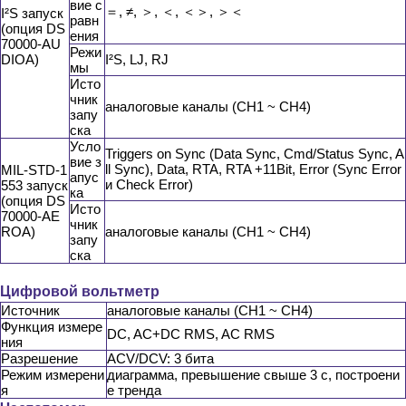
вие с
＝, ≠, ＞, ＜, ＜＞, ＞＜
I²S запуск
равн
(опция DS
ения
70000-AU
Режи
DIOA)
I²S, LJ, RJ
мы
Исто
чник
аналоговые каналы (CH1 ~ CH4)
запу
ска
Усло
Triggers on Sync (Data Sync, Cmd/Status Sync, A
вие з
ll Sync), Data, RTA, RTA +11Bit, Error (Sync Error
MIL-STD-1
апус
и Check Error)
553 запуск
ка
(опция DS
Исто
70000-AE
чник
ROA)
аналоговые каналы (CH1 ~ CH4)
запу
ска
Цифровой вольтметр
Источник
аналоговые каналы (CH1 ~ CH4)
Функция измере
DC, AC+DC RMS, AC RMS
ния
Разрешение
ACV/DCV: 3 бита
Режим измерени
диаграмма, превышение свыше 3 с, построени
я
е тренда