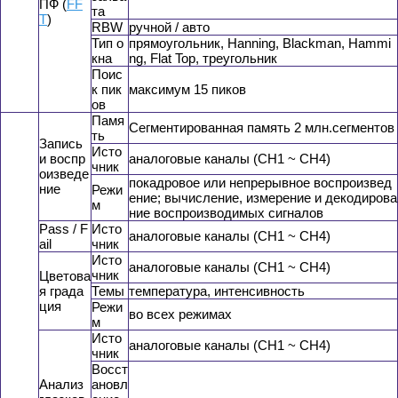
ПФ (
FF
та
T
)
RBW
ручной / авто
Тип о
прямоугольник, Hanning, Blackman, Hammi
кна
ng, Flat Top, треугольник
Поис
к пик
максимум 15 пиков
ов
Памя
Сегментированная память 2 млн.сегментов
ть
Запись
Исто
и воспр
аналоговые каналы (CH1 ~ CH4)
чник
оизведе
покадровое или непрерывное воспроизвед
ние
Режи
ение; вычисление, измерение и декодирова
м
ние воспроизводимых сигналов
Pass / F
Исто
аналоговые каналы (CH1 ~ CH4)
ail
чник
Исто
аналоговые каналы (CH1 ~ CH4)
чник
Цветова
я града
Темы
температура, интенсивность
ция
Режи
во всех режимах
м
Исто
аналоговые каналы (CH1 ~ CH4)
чник
Восст
Анализ
ановл