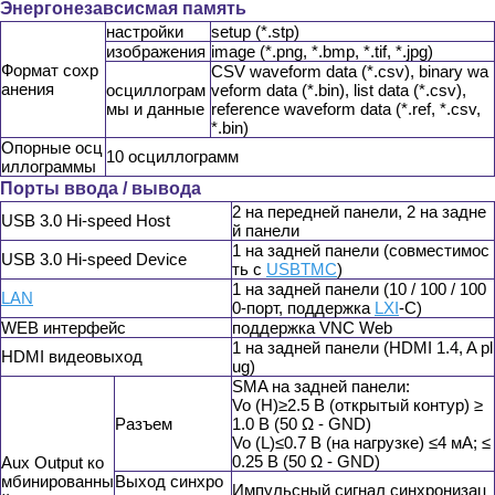
Энергонезавсисмая память
настройки
setup (*.stp)
изображения
image (*.png, *.bmp, *.tif, *.jpg)
Формат сохр
CSV waveform data (*.csv), binary wa
анения
осциллограм
veform data (*.bin), list data (*.csv),
мы и данные
reference waveform data (*.ref, *.csv,
*.bin)
Опорные осц
10 осциллограмм
иллограммы
Порты ввода / вывода
2 на передней панели, 2 на задне
USB 3.0 Hi-speed Host
й панели
1 на задней панели (совместимос
USB 3.0 Hi-speed Device
ть с
USBTMC
)
1 на задней панели (10 / 100 / 100
LAN
0-порт, поддержка
LXI
-C)
WEB интерфейс
поддержка VNC Web
1 на задней панели (HDMI 1.4, A pl
HDMI видеовыход
ug)
SMA на задней панели:
Vo (H)≥2.5 В (открытый контур) ≥
Разъем
1.0 В (50 Ω - GND)
Vo (L)≤0.7 В (на нагрузке) ≤4 мА; ≤
0.25 В (50 Ω - GND)
Aux Output ко
мбинированны
Выход синхро
Импульсный сигнал синхронизац