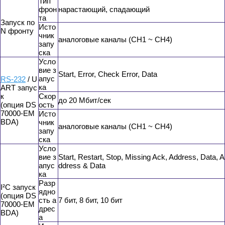
Тип
фрон
нарастающий, спадающий
та
Запуск по
Исто
N фронту
чник
аналоговые каналы (CH1 ~ CH4)
запу
ска
Усло
вие з
Start, Error, Check Error, Data
апус
RS-232
/ U
ка
ART запус
к
Скор
до 20 Мбит/сек
(опция DS
ость
70000-EM
Исто
BDA)
чник
аналоговые каналы (CH1 ~ CH4)
запу
ска
Усло
вие з
Start, Restart, Stop, Missing Ack, Address, Data, A
апус
ddress & Data
ка
Разр
I²C запуск
ядно
(опция DS
сть а
7 бит, 8 бит, 10 бит
70000-EM
дрес
BDA)
а