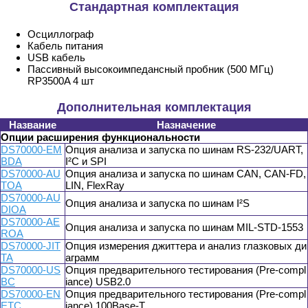
Стандартная комплектация
Осциллограф
Кабель питания
USB кабель
Пассивный высокоимпедансный пробник (500 МГц)
RP3500A 4 шт
Дополнительная комплектация
Название
Назначение
Опции расширения функциональности
DS70000-EM
Опция анализа и запуска по шинам RS-232/UART,
BDA
I²C и SPI
DS70000-AU
Опция анализа и запуска по шинам CAN, CAN-FD,
TOA
LIN, FlexRay
DS70000-AU
Опция анализа и запуска по шинам I²S
DIOA
DS70000-AE
Опция анализа и запуска по шинам MIL-STD-1553
ROA
DS70000-JIT
Опция измерения джиттера и анализ глазковых ди
TA
аграмм
DS70000-US
Опция предварительного тестирования (Pre-compl
BC
iance) USB2.0
DS70000-EN
Опция предварительного тестирования (Pre-compl
ETC
iance) 100Base-T