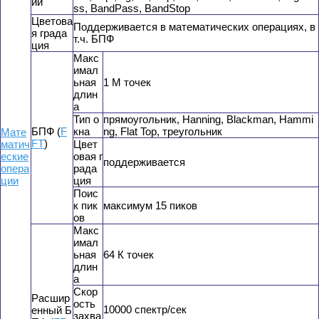
ии
ss, BandPass, BandStop
Цветова
Поддерживается в математических операциях, в
я града
т.ч. БПФ
ция
Макс
имал
ьная
1 М точек
длин
а
Тип о
прямоугольник, Hanning, Blackman, Hammi
БПФ (
F
кна
ng, Flat Top, треугольник
Мате
FT
)
матич
Цвет
еские
овая г
поддерживается
опера
рада
ции
ция
Поис
к пик
максимум 15 пиков
ов
Макс
имал
ьная
64 К точек
длин
а
Скор
Расшир
ость
10000 спектр/сек
енный Б
захва