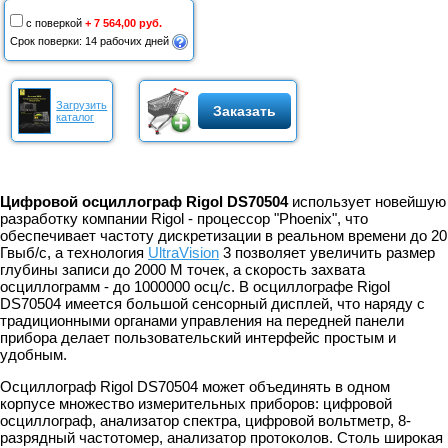
с поверкой
+ 7 564,00 руб.
Срок поверки: 14 рабочих дней
Загрузить
Заказать
каталог
Цифровой осциллограф Rigol DS70504
использует новейшую
разработку компании Rigol - процессор "Phoenix", что
обеспечивает частоту дискретизации в реальном времени до 20
Гвыб/с, а технология
UltraVision
3 позволяет увеличить размер
глубины записи до 2000 М точек, а скорость захвата
осциллограмм - до 1000000 осц/с. В осциллографе Rigol
DS70504 имеется большой сенсорный дисплей, что наряду с
традиционными органами управления на передней панели
прибора делает пользовательский интерфейс простым и
удобным.
Осциллограф Rigol DS70504 может объединять в одном
корпусе множество измерительных приборов: цифровой
осциллограф, анализатор спектра, цифровой вольтметр, 8-
разрядный частотомер, анализатор протоколов. Столь широкая