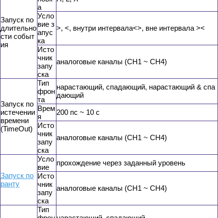
а
Усло
Запуск по
вие з
длительно
>, <, внутри интервала<>, вне интервала ><
апус
сти событ
ка
ия
Исто
чник
аналоговые каналы (CH1 ~ CH4)
запу
ска
Тип
нарастающий, спадающий, нарастающий & спа
фрон
дающий
та
Запуск по
Врем
истечении
200 пс ~ 10 с
я
времени
Исто
(TimeOut)
чник
аналоговые каналы (CH1 ~ CH4)
запу
ска
Усло
прохождение через заданный уровень
вие
Запуск по
Исто
ранту
чник
аналоговые каналы (CH1 ~ CH4)
запу
ска
Тип
фрон
нарастающий, спадающий