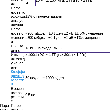
20 МГц, 250 МГц, 1 ГГц или 2 ГГц
м
ия
Погреш
ность ко
эффици
±2% от полной шкалы
ента ус
иления
Погреш
ность с
<200 мВ/дел: ±0,1 дел ±2 мВ ±1,5% смещения
мещени
≥200 мВ/дел: ±0,1 дел ±2 мВ ±1% смещения
я
ESD за
±8 кВ (на входе BNC)
щита
Изоляц
≥ 100:1 (DC ~ 1 ГГц) ,≥ 30:1 (> 1 ГГц)
ия межд
у канал
ами
Коэффи
циент р
50 пс/дел ~ 1000 с/дел
азвертк
и
Времен
ное раз
0,5 пс
решени
е
Пара
Погреш
метр
ность в