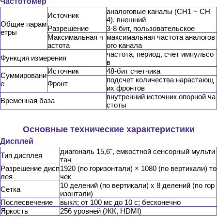
Частотомер
аналоговые каналы (CH1 ~ CH
Источник
4), внешний
Общие парам
Разрешение
3-8 бит, пользовательское
етры
Максимальная ч
максимальная частота аналогов
астота
ого канала
частота, период, счет импульсо
Функция измерения
в
Источник
48-бит счетчика
Суммировани
подсчет количества нарастающ
е
Фронт
их фронтов
внутренний источник опорной ча
Временная база
стоты
Основные технические характеристики
Дисплей
диагональ 15,6", емкостной сенсорный мульти
Тип дисплея
тач
Разрешение дисп
1920 (по горизонтали) × 1080 (по вертикали) то
лея
чек
10 делений (по вертикали) x 8 делений (по гор
Сетка
изонтали)
Послесвечение
выкл; от 100 мс до 10 с; бесконечно
Яркость
256 уровней (ЖК, HDMI)