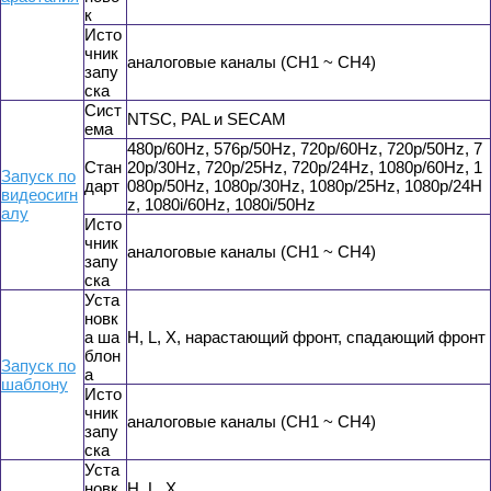
к
Исто
чник
аналоговые каналы (CH1 ~ CH4)
запу
ска
Сист
NTSC, PAL и SECAM
ема
480p/60Hz, 576p/50Hz, 720p/60Hz, 720p/50Hz, 7
Стан
20p/30Hz, 720p/25Hz, 720p/24Hz, 1080p/60Hz, 1
Запуск по
дарт
080p/50Hz, 1080p/30Hz, 1080p/25Hz, 1080p/24H
видеосигн
z, 1080i/60Hz, 1080i/50Hz
алу
Исто
чник
аналоговые каналы (CH1 ~ CH4)
запу
ска
Уста
новк
а ша
H, L, X, нарастающий фронт, спадающий фронт
блон
Запуск по
а
шаблону
Исто
чник
аналоговые каналы (CH1 ~ CH4)
запу
ска
Уста
новк
H, L, X