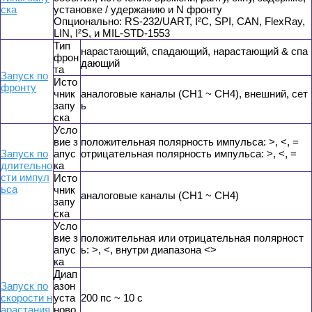
ска
установке / удержанию и N фронту
Опционально: RS-232/UART, I²C, SPI, CAN, FlexRay,
LIN, I²S, и MIL-STD-1553
Тип
нарастающий, спадающий, нарастающий & спа
фрон
дающий
та
Запуск по
Исто
фронту
чник
аналоговые каналы (CH1 ~ CH4), внешний, сет
запу
ь
ска
Усло
вие з
положительная полярность импульса: >, <, =
Запуск по
апус
отрицательная полярность импульса: >, <, =
длительно
ка
сти импул
Исто
ьса
чник
аналоговые каналы (CH1 ~ CH4)
запу
ска
Усло
вие з
положительная или отрицательная полярност
апус
ь: >, <, внутри диапазона <>
ка
Диап
Запуск по
азон
скорости н
уста
200 пс ~ 10 с
арастания
ново