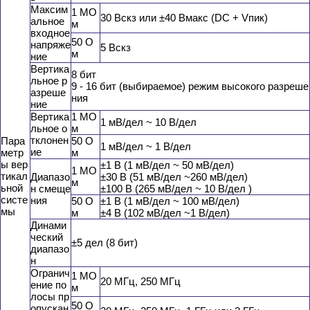
Максим
1 МО
30 Вскз или ±40 Вмакс (DC + Vпик)
альное
м
входное
50 О
напряже
5 Вскз
м
ние
Вертика
8 бит
льное р
9 - 16 бит (выбираемое) режим высокого разреше
азреше
ния
ние
Вертика
1 МО
1 мВ/дел ~ 10 В/дел
льное о
м
тклонен
Пара
50 О
1 мВ/дел ~ 1 В/дел
ие
метр
м
ы вер
±1 В (1 мВ/дел ~ 50 мВ/дел)
1 МО
тикал
Диапазо
±30 В (51 мВ/дел ~260 мВ/дел)
м
ьной
н смеще
±100 В (265 мВ/дел ~ 10 В/дел )
систе
ния
50 О
±1 В (1 мВ/дел ~ 100 мВ/дел)
мы
м
±4 В (102 мВ/дел ~1 В/дел)
Динами
ческий
±5 дел (8 бит)
диапазо
н
Огранич
1 МО
20 МГц, 250 МГц
ение по
м
лосы пр
50 О
опускан