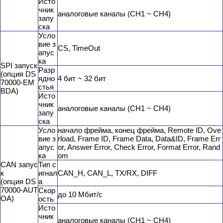
Исто
чник
аналоговые каналы (CH1 ~ CH4)
запу
ска
Усло
вие з
CS, TimeOut
апус
ка
SPI запуск
Разр
(опция DS
ядно
4 бит ~ 32 бит
70000-EM
стья
BDA)
Исто
чник
аналоговые каналы (CH1 ~ CH4)
запу
ска
Усло
начало фрейма, конец фрейма, Remote ID, Ove
вие з
rload, Frame ID, Frame Data, Data&ID, Frame Err
апус
or, Answer Error, Check Error, Format Error, Rand
ка
om
CAN запус
Тип с
к
игнал
CAN_H, CAN_L, TX/RX, DIFF
(опция DS
а
70000-AUT
Скор
до 10 Мбит/с
OA)
ость
Исто
чник
аналоговые каналы (CH1 ~ CH4)