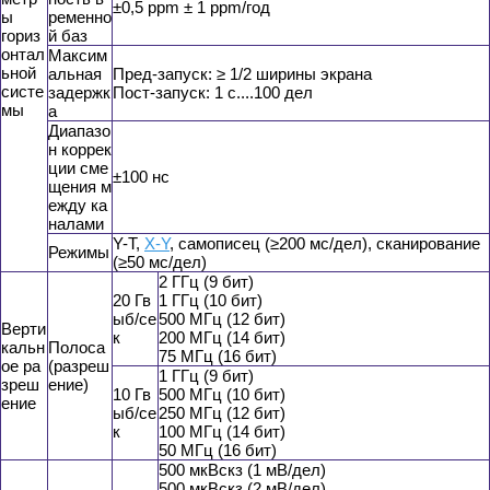
±0,5 ppm ± 1 ppm/год
ы
ременно
гориз
й баз
онтал
Максим
ьной
альная
Пред-запуск: ≥ 1/2 ширины экрана
систе
задержк
Пост-запуск: 1 с....100 дел
мы
а
Диапазо
н коррек
ции сме
±100 нс
щения м
ежду ка
налами
Y-T,
X-Y
, самописец (≥200 мс/дел), сканирование
Режимы
(≥50 мс/дел)
2 ГГц (9 бит)
20 Гв
1 ГГц (10 бит)
ыб/се
500 МГц (12 бит)
Верти
к
200 МГц (14 бит)
кальн
Полоса
75 МГц (16 бит)
ое ра
(разреш
1 ГГц (9 бит)
зреш
ение)
10 Гв
500 МГц (10 бит)
ение
ыб/се
250 МГц (12 бит)
к
100 МГц (14 бит)
50 МГц (16 бит)
500 мкВскз (1 мВ/дел)
500 мкВскз (2 мВ/дел)