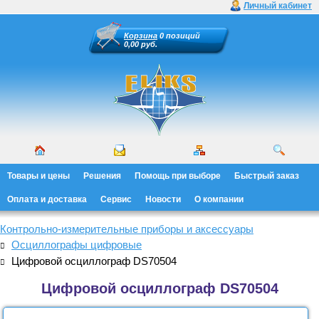
Личный кабинет
Корзина
0 позиций
0,00 руб.
Товары и цены
Решения
Помощь при выборе
Быстрый заказ
Оплата и доставка
Сервис
Новости
О компании
Контрольно-измерительные приборы и аксессуары
Осциллографы цифровые
Цифровой осциллограф DS70504
Цифровой осциллограф DS70504