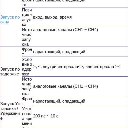
та
Пози
ция з
Запуск по
вход, выход, время
апус
окну
ка
Исто
аналоговые каналы (CH1 ~ CH4)
чник
запу
ска
Фрон
нарастающий, спадающий
т
Усло
вие з
>, <, внутри интервала<>, вне интервала ><
Запуск по
адер
задержке
жки
Исто
чник
аналоговые каналы (CH1 ~ CH4)
запу
ска
Фрон
нарастающий, спадающий
Запуск Ус
т
тановка /
Уста
Удержани
новк
200 пс ~ 10 с
е
а вре
мени