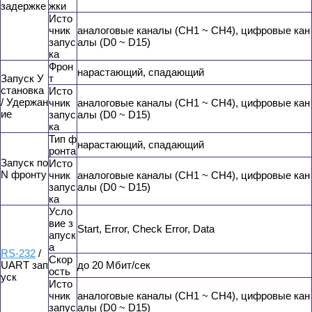
задержке
жки
Исто
чник
аналоговые каналы (CH1 ~ CH4), цифровые кан
запус
алы (D0 ~ D15)
ка
Фрон
нарастающий, спадающий
Запуск У
т
становка
Исто
/ Удержан
чник
аналоговые каналы (CH1 ~ CH4), цифровые кан
ие
запус
алы (D0 ~ D15)
ка
Тип ф
нарастающий, спадающий
ронта
Запуск по
Исто
N фронту
чник
аналоговые каналы (CH1 ~ CH4), цифровые кан
запус
алы (D0 ~ D15)
ка
Усло
вие з
Start, Error, Check Error, Data
апуск
а
RS-232
/
Скор
UART зап
до 20 Мбит/сек
ость
уск
Исто
чник
аналоговые каналы (CH1 ~ CH4), цифровые кан
запус
алы (D0 ~ D15)