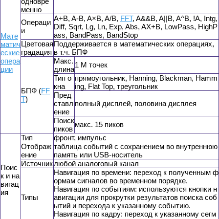
одновре
менно
A+B, A-B, A×B, A/B,
FFT
, A&&B, A||B, A^B, !A, Intg,
Операци
Diff, Sqrt, Lg, Ln, Exp, Abs, AX+B, LowPass, HighP
и
ass, BandPass, BandStop
Мате
Цветовая
Поддерживается в математических операциях,
матич
градация
в т.ч. БПФ
еские
опера
Макс.
1 М точек
ции
длина
Тип о
прямоугольник, Hanning, Blackman, Hamm
кна
ing, Flat Top, треугольник
БПФ (
FF
Пред
T
)
ставл
полный дисплей, половина дисплея
ение
Поиск
макс. 15 пиков
пиков
Тип
фронт, импульс
Отображ
таблица событий с сохранением во внутреннюю
ение
память или USB-носитель
Источник
любой аналоговый канал
Поис
Навигация по времени: переход к полученным ф
к и на
ормам сигналов во временном порядке.
вигац
Навигация по событиям: используются кнопки н
ия
Типы
авигации для прокрутки результатов поиска соб
ытий и перехода к указанному событию.
Навигация по кадру: переход к указанному сегм