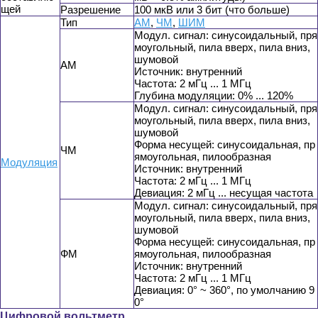
щей
Разрешение
100 мкВ или 3 бит (что больше)
Тип
АМ
,
ЧМ
,
ШИМ
Модул. сигнал: синусоидальный, пря
моугольный, пила вверх, пила вниз,
шумовой
АМ
Источник: внутренний
Частота: 2 мГц ... 1 МГц
Глубина модуляции: 0% ... 120%
Модул. сигнал: синусоидальный, пря
моугольный, пила вверх, пила вниз,
шумовой
Форма несущей: синусоидальная, пр
ЧМ
ямоугольная, пилообразная
Модуляция
Источник: внутренний
Частота: 2 мГц ... 1 МГц
Девиация: 2 мГц ... несущая частота
Модул. сигнал: синусоидальный, пря
моугольный, пила вверх, пила вниз,
шумовой
Форма несущей: синусоидальная, пр
ФМ
ямоугольная, пилообразная
Источник: внутренний
Частота: 2 мГц ... 1 МГц
Девиация: 0° ~ 360°, по умолчанию 9
0°
Цифровой вольтметр