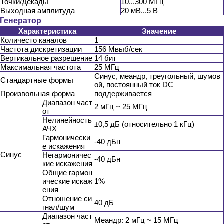
Точки/Декады
10...300 МГц
Выходная амплитуда
20 мВ...5 В
Генератор
Характеристика
Значение
Количесто каналов
1
Частота дискретизации
156 Мвыб/сек
Вертикальное разрешение
14 бит
Максимальная частота
25 МГц
Синус, меандр, треугольный, шумов
Стандартные формы
ой, постоянный ток DC
Произвольная форма
поддерживается
Диапазон част
2 мГц ~ 25 МГц
от
Нелинейность
±0,5 дБ (относительно 1 кГц)
АЧХ
Гармонически
-40 дБн
е искажения
Синус
Негармоничес
-40 дБн
кие искажения
Общие гармон
ические искаж
1%
ения
Отношение си
40 дБ
гнал/шум
Диапазон част
Меандр: 2 мГц ~ 15 МГц