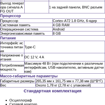
Выход генерат
ора сигнала A
1 на задней панели, BNC разъем
FG OUT
Процессор
Процессор
Cortex-A72 1.8 GHz, 6-ядер
Системная память
4 GB RAM
Операционная система
Android
Энергонезависимая память
8 GB
Питание
Интерфейс ис
точника питан
Type-C
ия
Напряжение п
DC 12 V, 4 A
итания
Максимум 48 Вт (при подключении к различным
Потребляемая
интерфейсам, USB-накопителю, активным датчи
мощность
кам)
Массо-габаритные параметры
Габаритные размеры
265,35 мм x 161,75 мм x 77,38 мм (Ш*В*Г)
Вес
Около 1,78 кг (2,78 кг с упаковкой)
Стандартная комплектация
Осциллограф
Сетевой адаптер