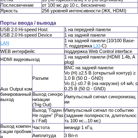
Послесвечение
от 100 мс до 10 с, бесконечно
Яркость
256 уровней интенсивности (ЖК, HDMI)
Порты ввода / вывода
USB 2.0 Hi-speed Host
1 на передней панели
USB 2.0 Hi-speed Device
1 на задней панели
1 на задней панели (10/100 Base-
LAN
T, поддержка
LXI
-C)
WEB интерфейс
поддержка Web Control interface
1 на задней панели (HDMI 1.4b, A
HDMI видеовыход
plug)
BNC на задней панели:
Vo (H) ≥2.5 В (открытый контур) ≥
Разъем
1.0 В (50 Ω - GND)
Vo (L) ≤0.7 В (на нагрузке) ≤4 мА; ≤
0.25 В (50 Ω - GND)
Aux Output ком
бинированный
Выход синхро
Импульсный сигнал синхронизац
выход
низации
ии
(Trig Out)
Выход "Годен /
Импульсный сигнал по событию
Не годен" (Pas
(задание полярности, длительнос
s / Fail)
ть 100 нс...10 мс)
Выход компен
Частота
меандр 1 кГц
сации пробник
Амплитуда
3 Вп-п
а