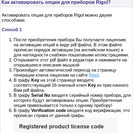
Как активировать опции для приборов Rigol?
Активировать опции для приборов Rigol можно двумя
способами:
Способ 1
После приобретения прибора Вы получаете лицензию
на активацию опций в виде pdf файла. В этом файле
прописан порядок активации (на английском языке) и
для наглядности снабжен пошаговыми иллюстрациями.
Открываете этот pdf файл в редакторе и нажимаете на
открывшееся описание мышкой
Произойдет автоматический переход на страницу
генерации ключа лицензии на сайте
Rigol
.
В графу
Key
на этой странице вводите
соответствующий 16-значный ключ
Key
из присланного
Вам pdf файла.
В графу
Serial No
вводите серийный номер прибора, для
которого будут активированы опции. Приобретенная
опция привязывается только к одному прибору!
В графу
Verification code
вводите код верификации, что
прописан справа от данной графы.