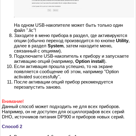
На одном USB-накопителе может быть только один
файл ".lic"!
Заходите в меню прибора в раздел, где активируются
опции (обычно переход производится по кнопке
Utility
,
далее в раздел
System
, затем находите меню,
связанный с опциями).
Подключаете USB-накопитель к прибору и запускаете
активацию опций (например,
Option install
).
Если активация прошла успешно, то на экране
появляется сообщение об этом, например "Option
activated successfully".
После активации опций прибор рекомендуется
перезапустить заново.
Внимание!
Данный способ может подходить не для всех приборов.
Например, он не доступен для осциллографов всех серий
DHO, источников питания DP900 и приборов новых серий.
Способ 2