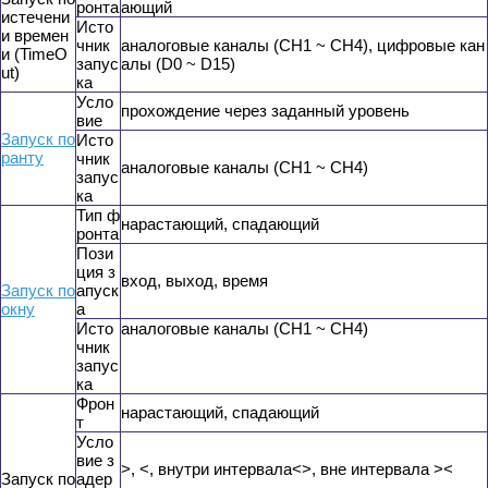
ронта
ающий
истечени
Исто
и времен
чник
аналоговые каналы (CH1 ~ CH4), цифровые кан
и (TimeO
запус
алы (D0 ~ D15)
ut)
ка
Усло
прохождение через заданный уровень
вие
Запуск по
Исто
ранту
чник
аналоговые каналы (CH1 ~ CH4)
запус
ка
Тип ф
нарастающий, спадающий
ронта
Пози
ция з
вход, выход, время
Запуск по
апуск
окну
а
Исто
аналоговые каналы (CH1 ~ CH4)
чник
запус
ка
Фрон
нарастающий, спадающий
т
Усло
вие з
>, <, внутри интервала<>, вне интервала ><
Запуск по
адер