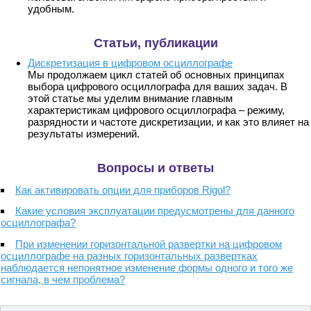
удобным.
Статьи, публикации
Дискретизация в цифровом осциллографе
Мы продолжаем цикл статей об основных принципах
выбора цифрового осциллографа для ваших задач. В
этой статье мы уделим внимание главным
характеристикам цифрового осциллографа – режиму,
разрядности и частоте дискретизации, и как это влияет на
результаты измерений.
Вопросы и ответы
Как активировать опции для приборов Rigol?
Какие условия эксплуатации предусмотрены для данного
осциллографа?
При изменении горизонтальной развертки на цифровом
осциллографе на разных горизонтальных развертках
наблюдается непонятное изменение формы одного и того же
сигнала, в чем проблема?