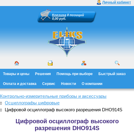
Личный кабинет
Корзина
0 позиций
0,00 руб.
Товары и цены
Решения
Помощь при выборе
Быстрый заказ
Оплата и доставка
Сервис
Новости
О компании
Контрольно-измерительные приборы и аксессуары
Осциллографы цифровые
Цифровой осциллограф высокого разрешения DHO914S
Цифровой осциллограф высокого
разрешения DHO914S