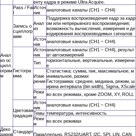
енту кадра в режиме Ultra Acquire.
Pass / Fai
Источ
аналоговые каналы (CH1 ~ CH4)
l
ник
Поддержка воспроизведения кадр за кадр
Анал
ом или непрерывного воспроизведения;
Запись о
из
возможность вычисления, измерения и де
сциллогр
кодирования воспроизводимых сигналов
амм
Источ
аналоговые каналы (CH1 ~ CH4)
ник
Источ
аналоговые каналы (CH1 ~ CH4), результ
ник
ат автоизмерений
Анал
из ос
горизонтальные, вертикальные, измерени
Тип
цилл
е
ограм
Гистогра
Статистика: сумма, пик, максимальное, м
м
мма
Изме
инимальное, размах
рение
Гистограмма: среднее, медиана, режим, ш
ирина интервала (bin width), Sigma, XScale
Режи
во всех режимах, кроме ZOOM, XY, ROLL
м
Источ
аналоговые каналы (CH1 ~ CH4)
ник
Цветовая
Темы
температура, интенсивность
градация
Режи
во всех режимах
м
Деко
Стандарт
диров
Параллельно, RS232/UART, I2C, SPI, LIN, CAN