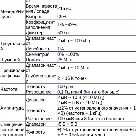
от
Время нараста
<15 нс
ния / спада
Меандр/Им
пульс
Выброс
<5%
Коэффициент
1% ~99%
заполнения
Джиттер
500 пс
Диапазон част
2 мГц ~ 100 кГц
от
Треугольны
й
Линейность
1%
Симметрия
0% ~100%
Шумовой
Полоса
25 МГц
Диапазон част
2 мГц ~ 10 МГц
Произвольн
от
ая форма
Глубина запис
2 ~ 16 К точек
и
Точность
100 ppm
Частота
Разрешение
0,1 Гц или 4 бит (что больше)
2 мВ ~ 10 В (≤ 10 МГц)
Диапазон
2 мВ ~ 5 В (> 10 МГц)
Амплитуда
±(2% от установленного значения + 1
Точность
мВ) (частота = 1 кГц)
Разрешение
100 мкВ или 3 бит (что больше)
Диапазон
-5 В ~ 5 В
Смещение
постоянной
±(2% от установленного значения + 5
Точность
составляю
мВ + 0.5% амплитуды)