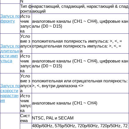
N
Тип ф
нарастающий, спадающий, нарастающий & спад
ронта
ающий
Запуск по
Исто
фронту
чник
аналоговые каналы (CH1 ~ CH4), цифровые кан
запус
алы (D0 ~ D15)
ка
Усло
вие з
положительная полярность импульса: >, <, =
Запуск по
апуск
отрицательная полярность импульса: >, <, =
длительн
а
ости имп
Исто
ульса
чник
аналоговые каналы (CH1 ~ CH4), цифровые кан
запус
алы (D0 ~ D15)
ка
Усло
вие з
положительная или отрицательная полярность:
Запуск по
апуск
>, <, внутри диапазона <>
скорости
а
нарастан
Исто
ия
чник
аналоговые каналы (CH1 ~ CH4)
запус
ка
Сист
NTSC, PAL и SECAM
ема
480p/60Hz, 576p/50Hz, 720p/60Hz, 720p/50Hz, 72