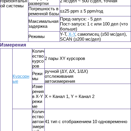
горизонтальн
2 нс/дел ~ 500 с/дел, точная
развертки
ой системы
Погрешность в
≤±25 ppm ± 5 ppm/год
ременной базы
Пред-запуск: - 5 дел
Максимальная
Пост-запуск: 1 с или 100 дел (что
задержка
больше)
Y-T,
X-Y
, самописец (≥50 мс/дел),
Режимы
SCAN (≥200 мс/дел)
Измерения
Колич
ество
2 пары XY курсоров
курсо
ров
ручной (ΔY, ΔX, 1/ΔX)
Режи
Курсорн
отслеживания
мы
ые
автоизмерения
Изме
рения
в X-Y
X = Канал 1, Y = Канал 2
режи
ме
Колич
ество
автои
41 тип с отображением 10 одновременно
змере