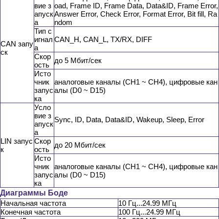
вие з
oad, Frame ID, Frame Data, Data&ID, Frame Error,
апуск
Answer Error, Check Error, Format Error, Bit fill, Ra
а
ndom
Тип с
игнал
CAN_H, CAN_L, TX/RX, DIFF
CAN запу
а
ск
Скор
до 5 Мбит/сек
ость
Исто
чник
аналоговые каналы (CH1 ~ CH4), цифровые кан
запус
алы (D0 ~ D15)
ка
Усло
вие з
Sync, ID, Data, Data&ID, Wakeup, Sleep, Error
апуск
а
LIN запус
Скор
до 20 Мбит/сек
к
ость
Исто
чник
аналоговые каналы (CH1 ~ CH4), цифровые кан
запус
алы (D0 ~ D15)
ка
Диаграммы Боде
Начальная частота
10 Гц...24.99 МГц
Конечная частота
100 Гц...24.99 МГц