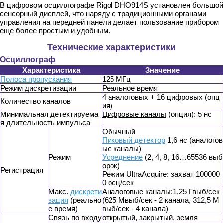
В цифровом осциллографе Rigol DHO914S установлен большой
сенсорный дисплей, что наряду с традиционными органами
управления на передней панели делает пользование прибором
еще более простым и удобным.
Технические характеристики
Осциллограф
Характеристика
Значение
Полоса пропускания
125 MГц
Режим дискретизации
Реальное время
4 аналоговых + 16 цифровых (опц
Количество каналов
ия)
Минимальная детектируема
Цифровые каналы
(опция): 5 нс
я длительность импульса
Обычный
Пиковый детектор
1,6 нс (аналогов
ые каналы)
Режим
Усреднение
(2, 4, 8, 16…65536 выб
орок)
Регистрация
Режим UltraAcquire: захват 100000
0 осц/сек
Макс.
дискрети
Аналоговые каналы
:1,25 Гвыб/сек
зация
(реально
(625 Мвыб/сек - 2 канала, 312,5 М
е время)
выб/сек - 4 канала)
Связь по входу
открытый, закрытый, земля