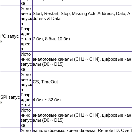
ка
Усло
вие з
Start, Restart, Stop, Missing Ack, Address, Data, A
апуск
ddress & Data
а
Разр
ядно
I²C запус
сть а
7 бит, 8 бит, 10 бит
к
дрес
а
Исто
чник
аналоговые каналы (CH1 ~ CH4), цифровые кан
запус
алы (D0 ~ D15)
ка
Усло
вие з
CS, TimeOut
апуск
а
Разр
SPI запус
ядно
4 бит ~ 32 бит
к
стья
Исто
чник
аналоговые каналы (CH1 ~ CH4), цифровые кан
запус
алы (D0 ~ D15)
ка
Усло
начало фрейма, конец фрейма, Remote ID, Overl