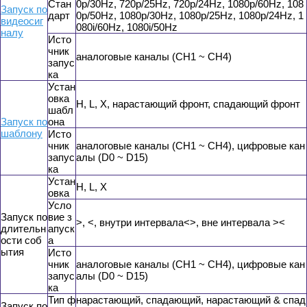
Стан
0p/30Hz, 720p/25Hz, 720p/24Hz, 1080p/60Hz, 108
Запуск по
дарт
0p/50Hz, 1080p/30Hz, 1080p/25Hz, 1080p/24Hz, 1
видеосиг
080i/60Hz, 1080i/50Hz
налу
Исто
чник
аналоговые каналы (CH1 ~ CH4)
запус
ка
Устан
овка
H, L, X, нарастающий фронт, спадающий фронт
шабл
Запуск по
она
шаблону
Исто
чник
аналоговые каналы (CH1 ~ CH4), цифровые кан
запус
алы (D0 ~ D15)
ка
Устан
H, L, X
овка
Усло
Запуск по
вие з
>, <, внутри интервала<>, вне интервала ><
длительн
апуск
ости соб
а
ытия
Исто
чник
аналоговые каналы (CH1 ~ CH4), цифровые кан
запус
алы (D0 ~ D15)
ка
Тип ф
нарастающий, спадающий, нарастающий & спад
Запуск по