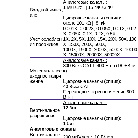
Аналоговые каналы:
1 MΩ±1% || 15 пФ ±3 пФ
Входной импед
анс
Цифровые каналы
(опция):
около 101 кΩ || 8 пФ
0.001X, 0.002X, 0.005X, 0.01X, 0.02
X, 0.05X, 0.1X, 0.2X, 0.5X,
Учет ослаблен
1X, 2X, 5X, 10X, 15X, 20X, 50X, 100
ия пробников
X, 150X, 200X, 500X,
1000X, 1500X, 2000X, 5000X, 10000
X, 15000X, 20000X, 50000X
Аналоговые каналы:
300 Вскз CAT I, 400 Вп-п (DC+Впи
Максимальное
к)
входное напря
жение
Цифровые каналы
(опция):
40 Вскз CAT I
Переходное перенапряжение 800
Вп-п
Аналоговые каналы:
12 бит
Вертикальное
разрешение
Цифровые каналы
(опция):
1 бит
Аналоговые каналы
Вертикальное
200 мкВ/дел ~ 10 В/дел