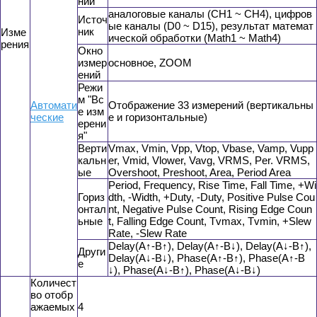
ний
аналоговые каналы (CH1 ~ CH4), цифров
Источ
ые каналы (D0 ~ D15), результат математ
ник
Изме
ической обработки (Math1 ~ Math4)
рения
Окно
измер
основное, ZOOM
ений
Режи
м "Вс
Автомати
Отображение 33 измерений (вертикальны
е изм
ческие
е и горизонтальные)
ерени
я"
Верти
Vmax, Vmin, Vpp, Vtop, Vbase, Vamp, Vupp
кальн
er, Vmid, Vlower, Vavg, VRMS, Per. VRMS,
ые
Overshoot, Preshoot, Area, Period Area
Period, Frequency, Rise Time, Fall Time, +Wi
Гориз
dth, -Width, +Duty, -Duty, Positive Pulse Cou
онтал
nt, Negative Pulse Count, Rising Edge Coun
ьные
t, Falling Edge Count, Tvmax, Tvmin, +Slew
Rate, -Slew Rate
Delay(A↑-B↑), Delay(A↑-B↓), Delay(A↓-B↑),
Други
Delay(A↓-B↓), Phase(A↑-B↑), Phase(A↑-B
е
↓), Phase(A↓-B↑), Phase(A↓-B↓)
Количест
во отобр
ажаемых
4