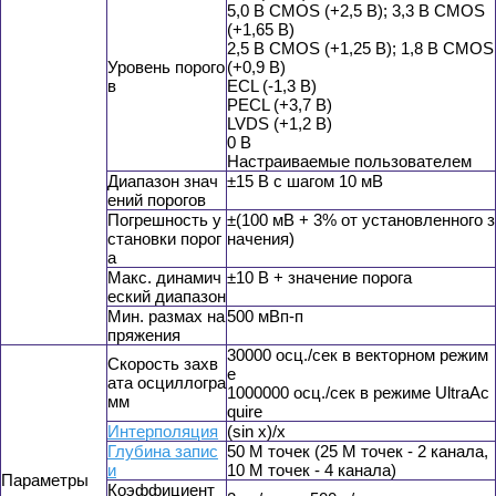
5,0 В CMOS (+2,5 В); 3,3 В CMOS
(+1,65 В)
2,5 В CMOS (+1,25 В); 1,8 В CMOS
Уровень порого
(+0,9 В)
в
ECL (-1,3 В)
PECL (+3,7 В)
LVDS (+1,2 В)
0 В
Настраиваемые пользователем
Диапазон знач
±15 В с шагом 10 мВ
ений порогов
Погрешность у
±(100 мВ + 3% от установленного з
становки порог
начения)
а
Макс. динамич
±10 В + значение порога
еский диапазон
Мин. размах на
500 мВп-п
пряжения
30000 осц./сек в векторном режим
Скорость захв
е
ата осциллогра
1000000 осц./сек в режиме UltraAc
мм
quire
Интерполяция
(sin x)/x
Глубина запис
50 М точек (25 М точек - 2 канала,
и
10 М точек - 4 канала)
Параметры
Коэффициент