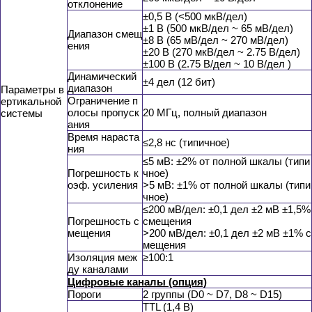
отклонение
±0,5 В (<500 мкВ/дел)
±1 В (500 мкВ/дел ~ 65 мВ/дел)
Диапазон смещ
±8 В (65 мВ/дел ~ 270 мВ/дел)
ения
±20 В (270 мкВ/дел ~ 2.75 В/дел)
±100 В (2.75 В/дел ~ 10 В/дел )
Динамический
±4 дел (12 бит)
диапазон
Параметры в
Ограничение п
ертикальной
олосы пропуск
20 МГц, полный диапазон
системы
ания
Время нараста
≤2,8 нс (типичное)
ния
≤5 мВ: ±2% от полной шкалы (типи
Погрешность к
чное)
оэф. усиления
>5 мВ: ±1% от полной шкалы (типи
чное)
≤200 мВ/дел: ±0,1 дел ±2 мВ ±1,5%
Погрешность с
смещения
мещения
>200 мВ/дел: ±0,1 дел ±2 мВ ±1% с
мещения
Изоляция меж
≥100:1
ду каналами
Цифровые каналы (опция)
Пороги
2 группы (D0 ~ D7, D8 ~ D15)
TTL (1,4 В)