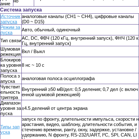
но
ание
Система запуска
Источник
аналоговые каналы (CH1 ~ CH4), цифровые каналы
запуска
(D0 ~ D15)
Режим за
Авто, обычный, одиночный
пуска
AC, DC, ФВЧ (120 кГц, внутренний запуск), ФНЧ (120 к
Тип связи
Гц, внутренний запуск)
Шумовая
Вкл / Выкл
режекция
Блокиров
ка уровня
8 нс ~ 10 с
запуска
Полоса з
аналоговая полоса осциллографа
апуска
Чувствит
Внутренний ≥50 мВ/дел: 0,5 деления; 0,7 дел (с включ
ельность
енной шумовой режекцией)
триггера
Диапазон
уровня за
±4.5 делений от центра экрана
пуска
запуск по фронту, длительности импульса, скорости н
арастания, видео, шаблону, длительности события, и
Типы зап
стечению времени, ранту, окну, задержке, установке /
уска
удержанию, N фронту, RS-232/UART, I²C, SPI, CAN, LI