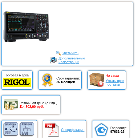
Увеличить
Дополнительные
иллюстрации
Торговая марка:
На заказ
Срок гарантии:
Узнать срок
36 месяцев
поставки
Розничная цена (с НДС):
114 802,00 руб.
Госреестр:
Спецификация
97631-26