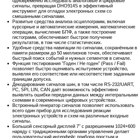
одновременно исследовать аналоговые и цифровые
сигналы, превращая DHO914S в эффективный
инструмент для отладки электронных схем со
смешанными сигналами.
Развитые средства анализа осциллограмм, включая
курсорные и автоматические измерения, математические
операции, вычисление БПФ, а также построение
гистограмм, обеспечивают быстрое получение
результатов, в том числе статистических.
Удобные средства навигации по сигналам, сохранённым в
памяти размером до 50 миллионов точек, обеспечивают
быстрый поиск событий и нужных сегментов в сигнале.
Функция тестирования "Годен / Не годен" (Pass / Fail)
позволяет быстро оценивать испытуемое устройство,
выявляя его соответствие или несоответствие заданным
границам допуска.
Декодирование сигналов шин, в том числе RS-232/UART,
I²C, SPI, LIN, CAN даёт возможность эффективно
выявлять ошибки передачи данных между интегральными
схемами в современных цифровых устройствах.
Встроенный генератор сигналов позволяет использовать
всего один прибор для исследования реакции
электронных устройств и схем на различные входные
сигналы.
Большой сенсорный дисплей 7" с разрешением 1024×600
наряду с традиционными органами управления делает
пользовательский интерфейс прибора простым и