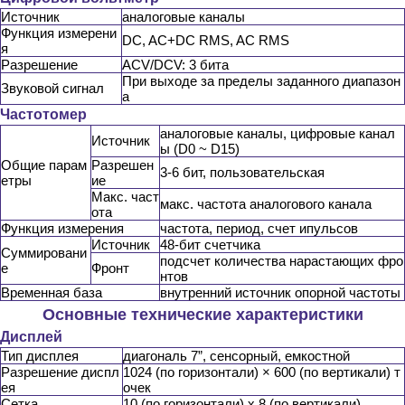
Источник
аналоговые каналы
Функция измерени
DC, AC+DC RMS, AC RMS
я
Разрешение
ACV/DCV: 3 бита
При выходе за пределы заданного диапазон
Звуковой сигнал
а
Частотомер
аналоговые каналы, цифровые канал
Источник
ы (D0 ~ D15)
Общие парам
Разрешен
3-6 бит, пользовательская
етры
ие
Макс. част
макс. частота аналогового канала
ота
Функция измерения
частота, период, счет ипульсов
Источник
48-бит счетчика
Суммировани
подсчет количества нарастающих фро
е
Фронт
нтов
Временная база
внутренний источник опорной частоты
Основные технические характеристики
Дисплей
Тип дисплея
диагональ 7”, сенсорный, емкостной
Разрешение диспл
1024 (по горизонтали) × 600 (по вертикали) т
ея
очек
Сетка
10 (по горизонтали) x 8 (по вертикали)