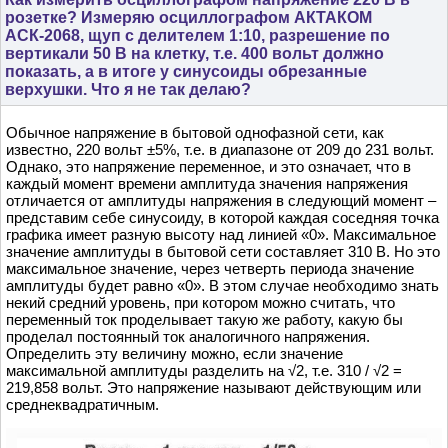
розетке? Измеряю осциллографом АКТАКОМ
АСК-2068, щуп с делителем 1:10, разрешение по
вертикали 50 В на клетку, т.е. 400 вольт должно
показать, а в итоге у синусоиды обрезанные
верхушки. Что я не так делаю?
Обычное напряжение в бытовой однофазной сети, как
известно, 220 вольт ±5%, т.е. в диапазоне от 209 до 231 вольт.
Однако, это напряжение переменное, и это означает, что в
каждый момент времени амплитуда значения напряжения
отличается от амплитуды напряжения в следующий момент –
представим себе синусоиду, в которой каждая соседняя точка
графика имеет разную высоту над линией «0». Максимальное
значение амплитуды в бытовой сети составляет 310 В. Но это
максимальное значение, через четверть периода значение
амплитуды будет равно «0». В этом случае необходимо знать
некий средний уровень, при котором можно считать, что
переменный ток проделывает такую же работу, какую бы
проделал постоянный ток аналогичного напряжения.
Определить эту величину можно, если значение
максимальной амплитуды разделить на √2, т.е. 310 / √2 =
219,858 вольт. Это напряжение называют действующим или
среднеквадратичным.