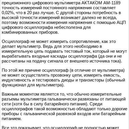
прецизионного цифрового мультиметра АКТАКОМ АМ-1189
точность измерений постоянного напряжения составляет
0,02%, что в 20 раз лучше. С другой стороны потребность в
высокой точности измерений возникает далеко не всегда,
поэтому возможности измерения напряжения с помощью АЦП
цифрового осциллографа небесполезна для
комбинированных приборов.
Осциллограф не может измерить сопротивление, как это
делает мультиметр. Ведь для этого необходимо в
измерительную цепь подавать тестовый ток, который не могут
вырабатывать входные каскады осциллографа (да они и не
рассчитаны на подачу сигнала от внешнего источника тока).
По этой же причине осциллограф (в отличие от мультиметра)
не может осуществлять прозвонку цепи, измерять емкость,
индуктивность и тестировать диоды и транзисторы (обычный
функционал для мультиметра).
Важным моментом является то, что обычно измерительные
разъемы мультиметра гальванически развязаны от питающей
сети (хотя бы в силу батарейного питания). Среди
осциллографов такой возможностью обладают только дорогие
приборы с гальванической развязкой входов или батарейным
питанием.
Все это показывает, что осциллограф не полностью может