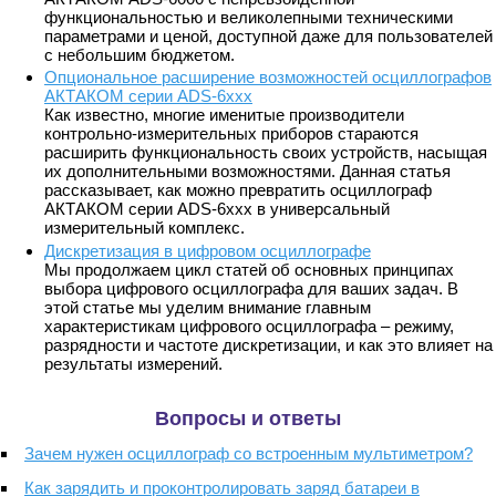
функциональностью и великолепными техническими
параметрами и ценой, доступной даже для пользователей
с небольшим бюджетом.
Опциональное расширение возможностей осциллографов
АКТАКОМ серии ADS-6ххх
Как известно, многие именитые производители
контрольно-измерительных приборов стараются
расширить функциональность своих устройств, насыщая
их дополнительными возможностями. Данная статья
рассказывает, как можно превратить осциллограф
АКТАКОМ серии ADS-6ххх в универсальный
измерительный комплекс.
Дискретизация в цифровом осциллографе
Мы продолжаем цикл статей об основных принципах
выбора цифрового осциллографа для ваших задач. В
этой статье мы уделим внимание главным
характеристикам цифрового осциллографа – режиму,
разрядности и частоте дискретизации, и как это влияет на
результаты измерений.
Вопросы и ответы
Зачем нужен осциллограф со встроенным мультиметром?
Как зарядить и проконтролировать заряд батареи в