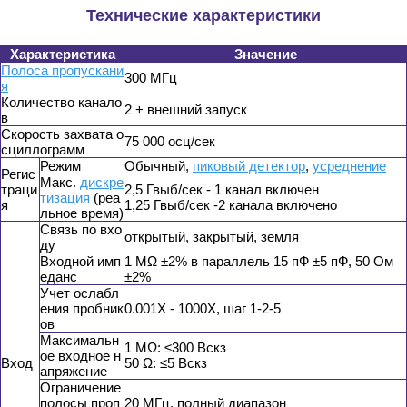
Технические характеристики
Характеристика
Значение
Полоса пропускани
300 МГц
я
Количество канало
2 + внешний запуск
в
Скорость захвата о
75 000 осц/сек
сциллограмм
Режим
Обычный,
пиковый детектор
,
усреднение
Регис
Макс.
дискре
траци
2,5 Гвыб/сек - 1 канал включен
тизация
(реа
я
1,25 Гвыб/сек -2 канала включено
льное время)
Связь по вхо
открытый, закрытый, земля
ду
Входной имп
1 MΩ ±2% в параллель 15 пФ ±5 пФ, 50 Ом
еданс
±2%
Учет ослабл
ения пробник
0.001X - 1000X, шаг 1-2-5
ов
Максимальн
1 MΩ: ≤300 Вскз
ое входное н
Вход
50 Ω: ≤5 Вскз
апряжение
Ограничение
полосы проп
20 МГц, полный диапазон