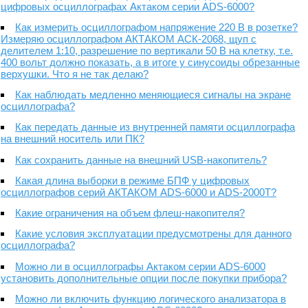
цифровых осциллографах Актаком серии ADS-6000?
Как измерить осциллографом напряжение 220 В в розетке?
Измеряю осциллографом АКТАКОМ АСК-2068, щуп с
делителем 1:10, разрешение по вертикали 50 В на клетку, т.е.
400 вольт должно показать, а в итоге у синусоиды обрезанные
верхушки. Что я не так делаю?
Как наблюдать медленно меняющиеся сигналы на экране
осциллографа?
Как передать данные из внутренней памяти осциллографа
на внешний носитель или ПК?
Как сохранить данные на внешний USB-накопитель?
Какая длина выборки в режиме БПФ у цифровых
осциллографов серий АКТАКОМ ADS-6000 и ADS-2000T?
Какие ограничения на объем флеш-накопителя?
Какие условия эксплуатации предусмотрены для данного
осциллографа?
Можно ли в осциллографы Актаком серии ADS-6000
установить дополнительные опции после покупки прибора?
Можно ли включить функцию логического анализатора в