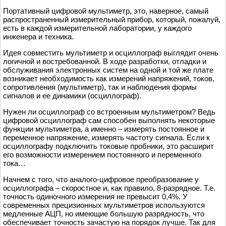
Портативный цифровой мультиметр, это, наверное, самый
распространенный измерительный прибор, который, пожалуй,
есть в каждой измерительной лаборатории, у каждого
инженера и техника.
Идея совместить мультиметр и осциллограф выглядит очень
логичной и востребованной. В ходе разработки, отладки и
обслуживания электронных систем на одной и той же плате
возникает необходимость как измерений напряжений, токов,
сопротивления (мультиметр), так и наблюдения формы
сигналов и ее динамики (осциллограф).
Нужен ли осциллограф со встроенным мультиметром? Ведь
цифровой осциллограф сам способен выполнять некоторые
функции мультиметра, а именно – измерять постоянное и
переменное напряжение, измерять частоту сигнала. Если к
осциллографу подключить токовые пробники, это расширит
его возможности измерением постоянного и переменного
тока…
Начнем с того, что аналого-цифровое преобразование у
осциллографа – скоростное и, как правило, 8-разрядное. Т.е.
точность одиночного измерения не превысит 0,4%. У
современных прецизионных мультиметров используются
медленные АЦП, но имеющие большую разрядность, что
обеспечивает точность зачастую на порядок лучше. Так для