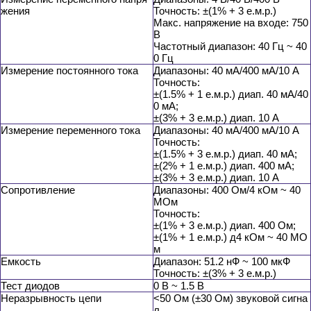
жения
Точность: ±(1% + 3 е.м.р.)
Макс. напряжение на входе: 750
В
Частотный диапазон: 40 Гц ~ 40
0 Гц
Измерение постоянного тока
Диапазоны: 40 мА/400 мА/10 А
Точность:
±(1.5% + 1 е.м.р.) диап. 40 мА/40
0 мА;
±(3% + 3 е.м.р.) диап. 10 А
Измерение переменного тока
Диапазоны: 40 мА/400 мА/10 А
Точность:
±(1.5% + 3 е.м.р.) диап. 40 мА;
±(2% + 1 е.м.р.) диап. 400 мА;
±(3% + 3 е.м.р.) диап. 10 А
Сопротивление
Диапазоны: 400 Ом/4 кОм ~ 40
МОм
Точность:
±(1% + 3 е.м.р.) диап. 400 Ом;
±(1% + 1 е.м.р.) д4 кОм ~ 40 МО
м
Емкость
Диапазон: 51.2 нФ ~ 100 мкФ
Точность: ±(3% + 3 е.м.р.)
Тест диодов
0 В ~ 1.5 В
Неразрывность цепи
<50 Ом (±30 Ом) звуковой сигна
л