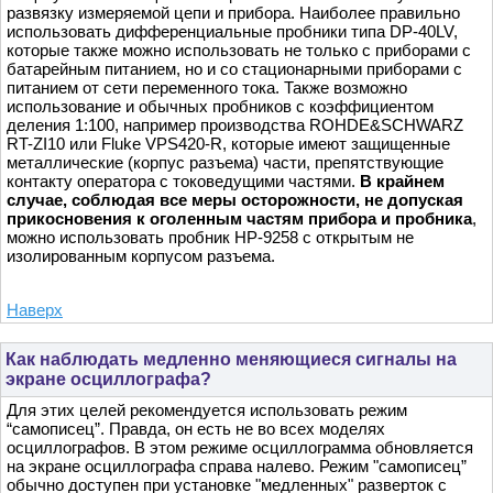
развязку измеряемой цепи и прибора. Наиболее правильно
использовать дифференциальные пробники типа DP-40LV,
которые также можно использовать не только с приборами с
батарейным питанием, но и со стационарными приборами с
питанием от сети переменного тока. Также возможно
использование и обычных пробников с коэффициентом
деления 1:100, например производства ROHDE&SCHWARZ
RT-ZI10 или Fluke VPS420-R, которые имеют защищенные
металлические (корпус разъема) части, препятствующие
контакту оператора с токоведущими частями.
В крайнем
случае, соблюдая все меры осторожности, не допуская
прикосновения к оголенным частям прибора и пробника
,
можно использовать пробник HP-9258 с открытым не
изолированным корпусом разъема.
Наверх
Как наблюдать медленно меняющиеся сигналы на
экране осциллографа?
Для этих целей рекомендуется использовать режим
“самописец”. Правда, он есть не во всех моделях
осциллографов. В этом режиме осциллограмма обновляется
на экране осциллографа справа налево. Режим "самописец”
обычно доступен при установке "медленных" разверток с