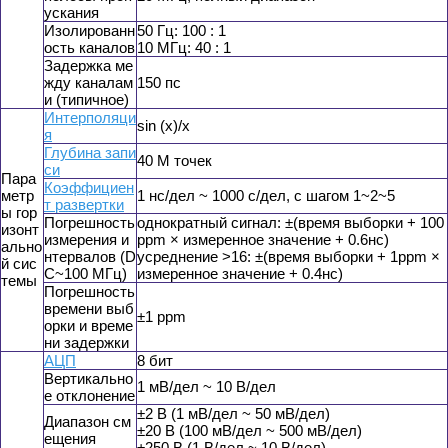
ускания
Изолированн
50 Гц: 100 : 1
ость каналов
10 МГц: 40 : 1
Задержка ме
жду каналам
150 пс
и (типичное)
Интерполяци
sin (x)/x
я
Глубина запи
40 М точек
си
Пара
Коэффициен
метр
1 нс/дел ~ 1000 с/дел, с шагом 1~2~5
т развертки
ы гор
Погрешность
однократный сигнал: ±(время выборки + 100
изонт
измерения и
ppm × измеренное значение + 0.6нс)
ально
нтервалов (D
усреднение >16: ±(время выборки + 1ppm ×
й сис
C~100 МГц)
измеренное значение + 0.4нс)
темы
Погрешность
времени выб
±1 ppm
орки и време
ни задержки
АЦП
8 бит
Вертикально
1 мВ/дел ~ 10 В/дел
е отклонение
±2 В (1 мВ/дел ~ 50 мВ/дел)
Диапазон см
±20 В (100 мВ/дел ~ 500 мВ/дел)
ещения
±250 В (1 В/дел ~ 10 В/дел)