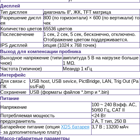
Дисплей
Тип дисплея
диагональ 8”, ЖК, TFT матрица
Разрешение диспл
800 (по горизонтали) × 600 (по вертикали) то
ея
чек
Количество цветов
65536 цветов
Послесвечение
1 сек, 2 сек, 5 сек, бесконечно, отключено.
Отображение цветом поддерживается.
IPS дисплей
опция (1024 х 768 точек)
Выход для компенсации пробника
Выходное напряжение (типи
амплитуда 5 В на нагрузке больше
чное)
1 MΩ.
Частота (типичное)
Меандр 1 кГц
Интерфейс
Для связи с
USB host, USB sevice, PictBridge, LAN, Trig Out (Pa
ПК
ss/Fail)
Сохранение
USB (форматы файлов *.bmp и *.bin)
Питание
100 ~ 240 Вэфф. AC,
Напряжение
50/60 Гц, CAT II
Потребляемая мощность
<24 Вт
предохранитель
2 A, T тип, 250 В
Батарейное питание (опция
XDS батарея
3,7 В ; 13200 мАч
- за дополнительную плату)
Массо-габаритные параметры