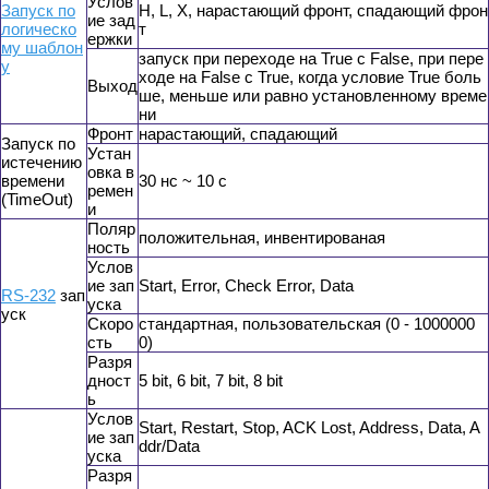
Услов
Запуск по
H, L, X, нарастающий фронт, спадающий фрон
ие зад
логическо
т
ержки
му шаблон
запуск при переходе на True с False, при пере
у
ходе на False с True, когда условие True боль
Выход
ше, меньше или равно установленному време
ни
Фронт
нарастающий, спадающий
Запуск по
Устан
истечению
овка в
времени
30 нс ~ 10 с
ремен
(TimeOut)
и
Поляр
положительная, инвентированая
ность
Услов
ие зап
Start, Error, Check Error, Data
RS-232
зап
уска
уск
Скоро
стандартная, пользовательская (0 - 1000000
сть
0)
Разря
дност
5 bit, 6 bit, 7 bit, 8 bit
ь
Услов
Start, Restart, Stop, ACK Lost, Address, Data, A
ие зап
ddr/Data
уска
Разря