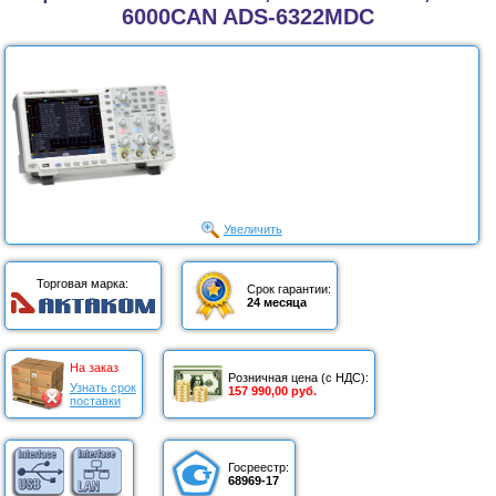
6000CAN ADS-6322MDC
Увеличить
Торговая марка:
Срок гарантии:
24 месяца
На заказ
Розничная цена (с НДС):
Узнать срок
157 990,00 руб.
поставки
Госреестр:
68969-17