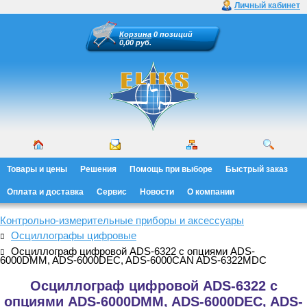
Личный кабинет
Корзина
0 позиций
0,00 руб.
Товары и цены
Решения
Помощь при выборе
Быстрый заказ
Оплата и доставка
Сервис
Новости
О компании
Контрольно-измерительные приборы и аксессуары
Осциллографы цифровые
Осциллограф цифровой ADS-6322 с опциями ADS-
6000DMM, ADS-6000DEC, ADS-6000CAN ADS-6322MDC
Осциллограф цифровой ADS-6322 с
опциями ADS-6000DMM, ADS-6000DEC, ADS-