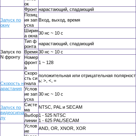
ок
Фронт
нарастающий, спадающий
Позиц
Запуск по
ия зап
Вход, выход, время
окну
уска
Ширин
30 нс ~ 10 с
а окна
Тип ф
нарастающий, спадающий
ронта
Запуск по
Время
30 нс ~ 10 с
N фронту
Номер
фронт
1 ~ 128
а
Скоро
положительная или отрицательная полярност
сть си
ь: >, <, =
Скорость н
гнала
арастания
Услов
ие зап
30 нс ~ 10 с
уска
Cисте
NTSC, PAL и SECAM
Запуск по
ма
видеосигна
Выбор
1 - 525 NTSC
лу
линии
1 - 625 PAL/SECAM
Услов
AND, OR, XNOR, XOR
ие