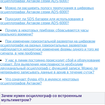
осциллографах Актаком серии ADS-6000?
Можно ли расширить полосу пропускания в цифровых
осциллографах Актаком серии ADS-6000?
Подходят ли SDS батареи для использования в
осциллографах Актаком серии ADS-6000?
Почему в некоторых приборах сбрасываются часы
реального времени?
При изменении горизонтальной развертки на цифровом
осциллографе на разных горизонтальных развертках
наблюдается непонятное изменение формы одного и того же
сигнала, в чем проблема?
У нас в линии постоянно происходит сбой и оборудование
сгорает. Для выявления неисправности необходим
двухканальный осциллограф с функцией записи. Можно ли
непрерывно записывать данные в архив в течение суток?
Что означает буква «H» в индексе некоторых
осциллографов Актаком?
Зачем нужен осциллограф со встроенным
мультиметром?