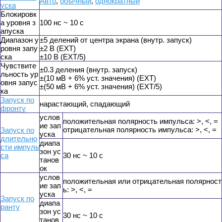
Авто
,
обычный
,
однократный
уска
Блокировк
а уровня з
100 нс ~ 10 с
апуска
Диапазон у
±5 делений от центра экрана (внутр. запуск)
ровня запу
±2 В (EXT)
ска
±10 В (EXT/5)
Чувствите
±0.3 деления (внутр. запуск)
льность ур
±(10 мВ + 6% уст. значения) (EXT)
овня запус
±(50 мВ + 6% уст. значения) (EXT/5)
ка
Запуск по
нарастающий, спадающий
фронту
услов
положительная полярность импульса: >, <, =
ие зап
отрицательная полярность импульса: >, <, =
Запуск по
уска
длительно
диапа
сти импуль
зон ус
са
30 нс ~ 10 с
танов
ок
услов
положительная или отрицательная полярност
ие зап
ь: >, <, =
уска
Запуск по
диапа
ранту
зон ус
30 нс ~ 10 с
танов