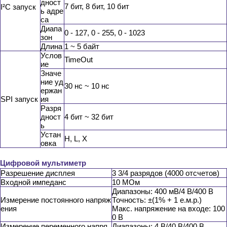
дност
7 бит, 8 бит, 10 бит
I²C запуск
ь адре
са
Диапа
0 - 127, 0 - 255, 0 - 1023
зон
Длина
1 ~ 5 байт
Услов
TimeOut
ие
Значе
ние уд
30 нс ~ 10 нс
ержан
SPI запуск
ия
Разря
дност
4 бит ~ 32 бит
ь
Устан
H, L, X
овка
Цифровой мультиметр
Разрешение дисплея
3 3/4 разрядов (4000 отсчетов)
Входной импеданс
10 МОм
Диапазоны: 400 мВ/4 В/400 В
Измерение постоянного напряж
Точность: ±(1% + 1 е.м.р.)
ения
Макс. напряжение на входе: 100
0 В
Измерение переменного напря
Диапазоны: 4 В/40 В/400 В