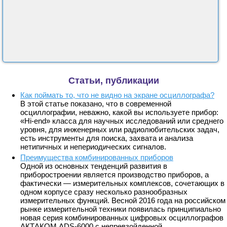
Статьи, публикации
Как поймать то, что не видно на экране осциллографа?
В этой статье показано, что в современной
осциллографии, неважно, какой вы используете прибор:
«Hi-end» класса для научных исследований или среднего
уровня, для инженерных или радиолюбительских задач,
есть инструменты для поиска, захвата и анализа
нетипичных и непериодических сигналов.
Преимущества комбинированных приборов
Одной из основных тенденций развития в
приборостроении является производство приборов, а
фактически — измерительных комплексов, сочетающих в
одном корпусе сразу несколько разнообразных
измерительных функций. Весной 2016 года на российском
рынке измерительной техники появилась принципиально
новая серия комбинированных цифровых осциллографов
АКТАКОМ ADS-6000 с непревзойденной