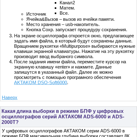
Канал2
Матем.
Все.
Источник
Ячейка&Вызов – вызов из ячейки памяти.
Место хранения – usb-накопитель.
Кнопка Сохр. запускает процедуру сохранения.
На экране осциллографа откроется окно, предлагающее
задать имя файла, в который будут сохранены данные.
Вращением рукоятки «Multipurpose» выбираются нужные
клавиши экранной клавиатуры. Нажатие на эту рукоятку
производит ввод выбраного символа.
После задания имени файла, переместите курсор на
экранную клавишу «enter» и нажмите. Данные
запишутся в указанный файл. Далее их можно
просмотреть с помощью програмного обеспечения
AKTAKOM DSO-Soft6000
.
Наверх
Какая длина выборки в режиме БПФ у цифровых
осциллографов серий АКТАКОМ ADS-6000 и ADS-
2000T?
У цифровых осциллографов АКТАКОМ серии ADS-6000 в
режиме БПФ максимальная глубина выборки составляет 8К