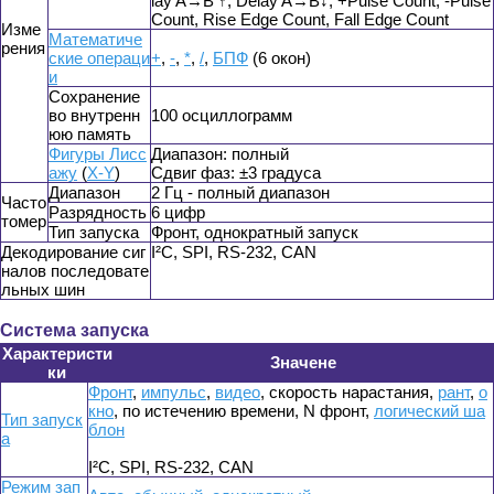
lay A→B ↑, Delay A→B↓, +Pulse Count, -Pulse
Count, Rise Edge Count, Fall Edge Count
Изме
Математиче
рения
ские операци
+
,
-
,
*
,
/
,
БПФ
(6 окон)
и
Сохранение
во внутренн
100 осциллограмм
юю память
Фигуры Лисс
Диапазон: полный
ажу
(
X-Y
)
Сдвиг фаз: ±3 градуса
Диапазон
2 Гц - полный диапазон
Часто
Разрядность
6 цифр
томер
Тип запуска
Фронт, однократный запуск
Декодирование сиг
I²C, SPI, RS-232, CAN
налов последовате
льных шин
Система запуска
Характеристи
Значене
ки
Фронт
,
импульс
,
видео
, скорость нарастания,
рант
,
о
кно
, по истечению времени, N фронт,
логический ша
Тип запуск
блон
а
I²C, SPI, RS-232, CAN
Режим зап