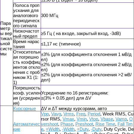
Полоса проп
ускания для
аналогового
300 МГц
периодическ
Пара
ого сигнала
метр
Низкочастот
ы вер
≥5 Гц ( на входе, закрытый вход, -3dB)
ный предел
тикал
Время нарас
ьной
≤1,17 нс (типичное)
тания
систе
Относительн
мы
±3% (для коэффициента отклонения 1 мВ/д
ая погрешно
ел)
сть коэффиц
±2% (для коэффициента отклонения 2 мВ/д
иентов откло
ел)
нения с проб
±2% (для коэффициента отклонения >2 мВ/
ником Х1 (1:
дел)
1)
Погрешность
коэф. усилен
Усреднение по 16 регистрациям:
ия (усреднен
±(3% + 0.05 дел) для ΔV
ия)
Курсорные
ΔV и ΔT между курсорами, авто
Vpp
,
Vavg
,
Vrms
,
Freq
,
Period
, Week RMS, Cu
rsor RMS,
Vmax
,
Vmin
,
Vtop
,
Vbase
,
Vamp
,
O
Автоматичес
vershoot
,
Phase
,
Preshoot
,
Rise Time
,
Fall Tim
кие
e
,
+Width
,
-Width
,
+Duty
,
-Duty
, Duty Cycle, De