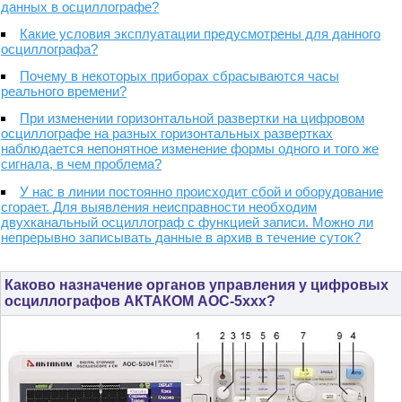
данных в осциллографе?
Какие условия эксплуатации предусмотрены для данного
осциллографа?
Почему в некоторых приборах сбрасываются часы
реального времени?
При изменении горизонтальной развертки на цифровом
осциллографе на разных горизонтальных развертках
наблюдается непонятное изменение формы одного и того же
сигнала, в чем проблема?
У нас в линии постоянно происходит сбой и оборудование
сгорает. Для выявления неисправности необходим
двухканальный осциллограф с функцией записи. Можно ли
непрерывно записывать данные в архив в течение суток?
Каково назначение органов управления у цифровых
осциллографов АКТАКОМ АОС-5ххх?