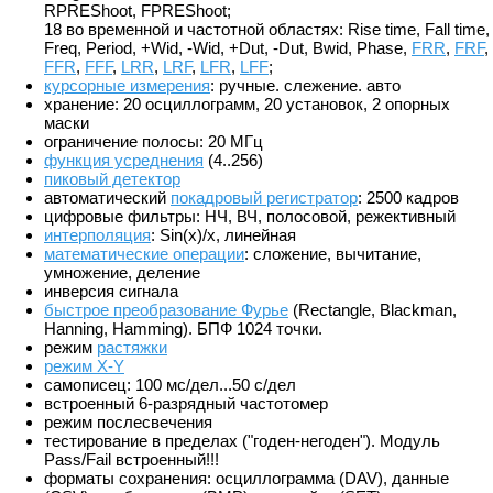
RPREShoot, FPREShoot;
18 во временной и частотной областях: Rise time, Fall time,
Freq, Period, +Wid, -Wid, +Dut, -Dut, Bwid, Phase,
FRR
,
FRF
,
FFR
,
FFF
,
LRR
,
LRF
,
LFR
,
LFF
;
курсорные измерения
: ручные. слежение. авто
хранение: 20 осциллограмм, 20 установок, 2 опорных
маски
ограничение полосы: 20 МГц
функция усреднения
(4..256)
пиковый детектор
автоматический
покадровый регистратор
: 2500 кадров
цифровые фильтры: НЧ, ВЧ, полосовой, режективный
интерполяция
: Sin(x)/x, линейная
математические операции
: сложение, вычитание,
умножение, деление
инверсия сигнала
быстрое преобразование Фурье
(Rectangle, Blackman,
Hanning, Hamming). БПФ 1024 точки.
режим
растяжки
режим X-Y
самописец: 100 мс/дел...50 с/дел
встроенный 6-разрядный частотомер
режим послесвечения
тестирование в пределах ("годен-негоден"). Модуль
Pass/Fail встроенный!!!
форматы сохранения: осциллограмма (DAV), данные