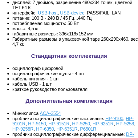
дисплей: 7 дюймов, разрешение 480x234 точек, цветной
TFT 64 К
интерфейс:
USB-host
,
USB-device
, PASS/FAIL, LAN
питание: 100 В - 240 В / 45 Гц...440 Гц
потребляемая мощность: 50 Вт
масса: 4,5 кг
габаритные размеры: 336х118х152 мм
Габаритные размеры в упаковочной таре 260х290х460, вес
4,7 кг.
Стандартная комплектация
осциллограф цифровой
осциллографические щупы - 4 шт
кабель питания - 1 шт
кабель USB - 1 шт
краткое руководство пользователя
Дополнительная комплектация
Миниклипса
АСА-2554
пробники осциллографические пассивные:
HP-9100
,
HP-
9101R
,
HP-9150
,
HP-9151R
,
HP-9250
,
HP-9251R
,
HP-9258
,
HP-9258R
,
HP-6350
,
HP-6351R
,
P6501R
пробники осциллографические дифференциальные:
DP-