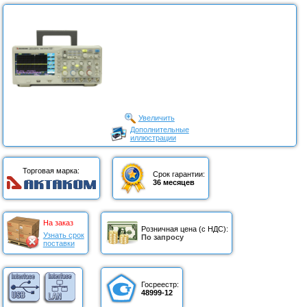
Увеличить
Дополнительные
иллюстрации
Торговая марка:
Срок гарантии:
36 месяцев
На заказ
Розничная цена (с НДС):
Узнать срок
По запросу
поставки
Госреестр:
48999-12