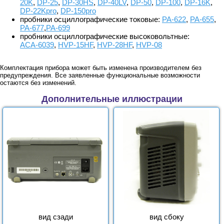
20K
,
DP-25
,
DP-30HS
,
DP-40LV
,
DP-50
,
DP-100
,
DP-16K
,
DP-22Kpro
,
DP-150pro
пробники осциллографические токовые:
PA-622
,
PA-655
,
PA-677
,
PA-699
пробники осциллографические высоковольтные:
АСА-6039
,
HVP-15HF
,
HVP-28HF
,
HVP-08
Комплектация прибора может быть изменена производителем без
предупреждения. Все заявленные функциональные возможности
остаются без изменений.
Дополнительные иллюстрации
вид сзади
вид сбоку