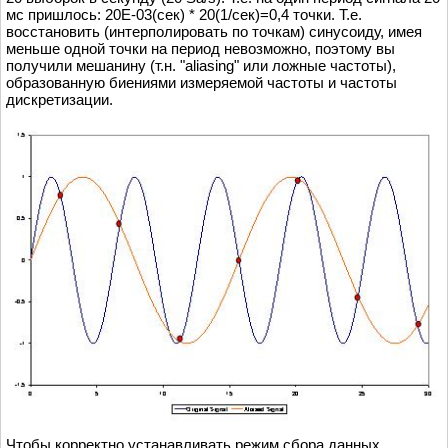
мс пришлось: 20Е-03(сек) * 20(1/сек)=0,4 точки. Т.е.
восстановить (интерполировать по точкам) синусоиду, имея
меньше одной точки на период невозможно, поэтому вы
получили мешанину (т.н. "aliasing" или ложные частоты),
образованную биениями измеряемой частоты и частоты
дискретизации.
Чтобы корректно устанавливать режим сбора данных