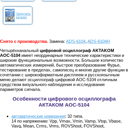
Загрузить
каталог
Снято с производства.
Замена:
ADS-6104
,
ADS-6104H
Четырёхканальный
цифровой осциллограф AKTAKOM
АОС-5104
имеет неординарные технические характеристики и
широкие функциональные возможности. Большое количество
автоматических измерений, быстрое преобразование Фурье,
тестирование в пределах, самописец и многие другие функции в
сочетании с широкоформатным дисплеем и русскоязычным
меню делают осциллограф цифровой АОС-5104 отличным
средством визуального наблюдения и исследования
параметров сигнала.
Особенности цифрового осциллографа
АКТАКОМ АОС-5104
автоматические измерения
: 32 типа.
14 по напряжению: Vpp, Vmax, Vmin, Vamp, Vtop, Vbase,
Vavg, Mean, Crms, Vrms, ROVShoot, FOVShoot,