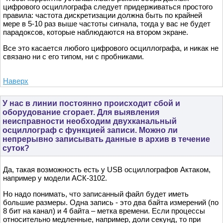
цифрового осциллографа следует придерживаться простого
правила: частота дискретизации должна быть по крайней
мере в 5-10 раз выше частоты сигнала, тогда у вас не будет
парадоксов, которые наблюдаются на втором экране.
Все это касается любого цифрового осциллографа, и никак не
связано ни с его типом, ни с пробниками.
Наверх
У нас в линии постоянно происходит сбой и
оборудование сгорает. Для выявления
неисправности необходим двухканальный
осциллограф с функцией записи. Можно ли
непрерывно записывать данные в архив в течение
суток?
Да, такая возможность есть у USB осциллографов Актаком,
например у модели АСК-3102.
Но надо понимать, что записанный файл будет иметь
большие размеры. Одна запись - это два байта измерений (по
8 бит на канал) и 4 байта – метка времени. Если процессы
относительно медленные, например, доли секунд, то при