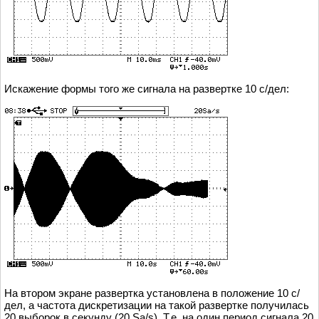
Искажение формы того же сигнала на развертке 10 с/дел:
На втором экране развертка установлена в положение 10 с/
дел, а частота дискретизации на такой развертке получилась
20 выборок в секунду (20 Sa/s). Т.е. на один период сигнала 20