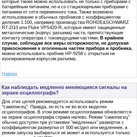
которые также можно использовать не только с приборами с
батарейным питанием, но и со стационарными приборами с
питанием от сети переменного тока. Также возможно
использование и обычных пробников с коэффициентом
деления 1:100, например производства ROHDE&SCHWARZ
RT-ZI10 или Fluke VPS420-R, которые имеют защищенные
металлические (корпус разъема) части, препятствующие
контакту оператора с токоведущими частями.
В крайнем
случае, соблюдая все меры осторожности, не допуская
прикосновения к оголенным частям прибора и пробника
,
можно использовать пробник HP-9258 с открытым не
изолированным корпусом разъема.
Наверх
Как наблюдать медленно меняющиеся сигналы на
экране осциллографа?
Для этих целей рекомендуется использовать режим
“самописец”. Правда, он есть не во всех моделях
осциллографов. В этом режиме осциллограмма обновляется
на экране осциллографа справа налево. Режим "самописец”
обычно доступен при установке "медленных" разверток с
коэффициентом развертки от 500 мс/дел или медленнее, а
режим запуска выбираться не может и используется только