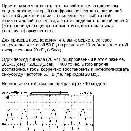
Просто нужно учитывать, что вы работаете на цифровом
осциллографе, который оцифровывает сигнал с различной
частотой дискретизации в зависимости от выбранной
горизонтальной развертки, а затем соединяет плавной линией
(интерполирует) оцифрованные точки, восстанавливая
реальную форму сигнала.
Для примера предположим, что вы измеряете сетевое
напряжение частотой 50 Гц на развертке 10 мс/дел с частотой
дискретизации 20 кГц (kSa/s).
Один период сигнала (20 мс), оцифрованный в этом режиме,
20Е-03(сек) * 20Е03(1/сек) = 400 точек. Этого вполне
достаточно, чтобы корректно восстановить и интерполировать
синусоиду частотой 50 Гц (т.е. периодом 20 мс).
Нормальное отображение при развертке 10 мс/дел: