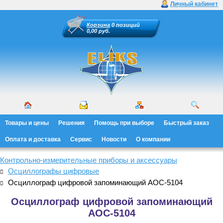
Личный кабинет
Корзина
0 позиций
0,00 руб.
Товары и цены
Решения
Помощь при выборе
Быстрый заказ
Оплата и доставка
Сервис
Новости
О компании
Контрольно-измерительные приборы и аксессуары
Осциллографы цифровые
Осциллограф цифровой запоминающий АОС-5104
Осциллограф цифровой запоминающий
АОС-5104