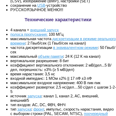
(CSV), изображение (BMP), настройки (SET)
сохранение на
USB
-устройство
РУССКОЯЗЫЧНОЕ МЕНЮ!!!
Технические характеристики
4 канала +
внешний запуск
полоса пропускания:
100 МГц
максимальная частота
дискретизации в режиме реального
времени
: 2 Гвыб/сек (1 Гвыб/сек на канал)
частота дискретизации
в эквивалентном режиме
: 50 Гвыб/
сек
максимальный
объем памяти
: 24 К (12 К на канал)
вертикальное разрешение: 8 бит
коэффициент вертикального отклонения: 2 мВ/дел...5 В/
дел, погрешность: ±3% (≥ 5 мВ/дел)
время нарастания: 3,5 нс
входной импеданс: 1 MОм ±2% || 17 пФ ±3 пФ
максимальное входное напряжение: 400 В пик-пик
коэффициент развертки: 2,5 нс/дел…50 с/дел с шагом 1-2-
5
источник
запуска
: канал 1, канал 2, AC, внешний,
внешний/5
тип входов: AC, DC, ФВЧ, ФНЧ
тип
запуска
:
фронт
, импульс, скорость нарастания, видео
с выбором строки (PAL, SECAM, NTSC),
поочередный