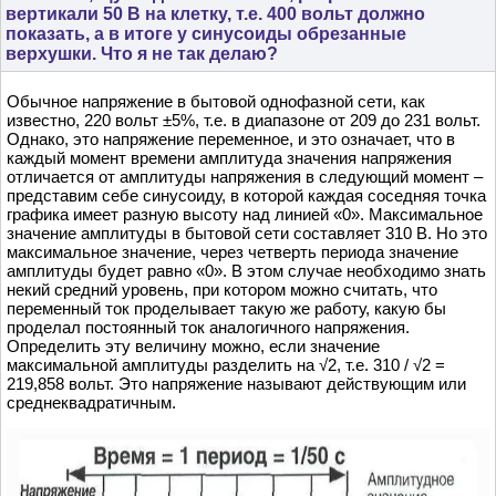
вертикали 50 В на клетку, т.е. 400 вольт должно
показать, а в итоге у синусоиды обрезанные
верхушки. Что я не так делаю?
Обычное напряжение в бытовой однофазной сети, как
известно, 220 вольт ±5%, т.е. в диапазоне от 209 до 231 вольт.
Однако, это напряжение переменное, и это означает, что в
каждый момент времени амплитуда значения напряжения
отличается от амплитуды напряжения в следующий момент –
представим себе синусоиду, в которой каждая соседняя точка
графика имеет разную высоту над линией «0». Максимальное
значение амплитуды в бытовой сети составляет 310 В. Но это
максимальное значение, через четверть периода значение
амплитуды будет равно «0». В этом случае необходимо знать
некий средний уровень, при котором можно считать, что
переменный ток проделывает такую же работу, какую бы
проделал постоянный ток аналогичного напряжения.
Определить эту величину можно, если значение
максимальной амплитуды разделить на √2, т.е. 310 / √2 =
219,858 вольт. Это напряжение называют действующим или
среднеквадратичным.