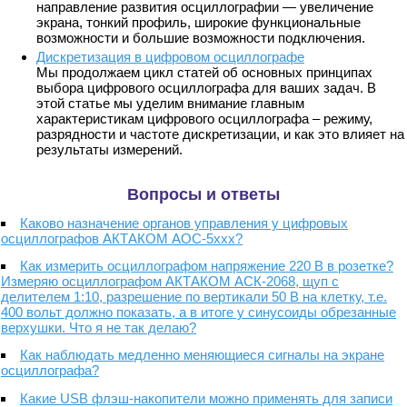
направление развития осциллографии — увеличение
экрана, тонкий профиль, широкие функциональные
возможности и большие возможности подключения.
Дискретизация в цифровом осциллографе
Мы продолжаем цикл статей об основных принципах
выбора цифрового осциллографа для ваших задач. В
этой статье мы уделим внимание главным
характеристикам цифрового осциллографа – режиму,
разрядности и частоте дискретизации, и как это влияет на
результаты измерений.
Вопросы и ответы
Каково назначение органов управления у цифровых
осциллографов АКТАКОМ АОС-5ххх?
Как измерить осциллографом напряжение 220 В в розетке?
Измеряю осциллографом АКТАКОМ АСК-2068, щуп с
делителем 1:10, разрешение по вертикали 50 В на клетку, т.е.
400 вольт должно показать, а в итоге у синусоиды обрезанные
верхушки. Что я не так делаю?
Как наблюдать медленно меняющиеся сигналы на экране
осциллографа?
Какие USB флэш-накопители можно применять для записи