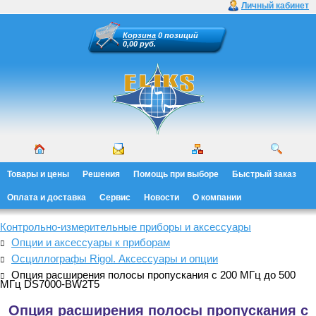
Личный кабинет
Корзина
0 позиций
0,00 руб.
Товары и цены
Решения
Помощь при выборе
Быстрый заказ
Оплата и доставка
Сервис
Новости
О компании
Контрольно-измерительные приборы и аксессуары
Опции и аксессуары к приборам
Осциллографы Rigol. Аксессуары и опции
Опция расширения полосы пропускания с 200 МГц до 500
МГц DS7000-BW2T5
Опция расширения полосы пропускания с