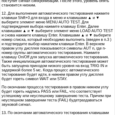
поступит сигнал синхронизации. После этого, уровень опять
становится низким.
12. Для выполнения автоматического тестирования нажмите
клавиши Shift+0 для входа в меню и клавишами ▲ и ▼
выберите элемент меню MENU AUTO TEST. Для
подтверждения выбора нажмите клавишу Enter. Далее
клавишами ▲ и ▼ выберите элемент меню LOAD AUTO TEST
и снова нажмите клавишу Enter. Клавишами ▲ и ▼ выберите
номер списка, который необходимо выполнить (введен в п.3 )
и подтвердите выбор нажатием клавиши Enter. В верхнем
правом углу дисплея показываются символы AUT n, где n-
номер группы автоматического тестирования. Нажмите
клавишу On/Off для запуска автоматического тестирования.
Также инициализация автоматического тестирования может
быть запущена приходом низкого уровня на вход TRIG IN и
задержкой более 5 мс. Когда процесс автоматического
тестирования будет идти, в нижнем правом углу дисплея
будет гореть символ WAIT или STAY.
По окончании процесса тестирования в правом нижнем углу
будет гореть надпись PASS или FAIL, что соответствует
успешному или неуспешному завершению теста. Причем при
неуспешном завершении теста (FAIL) будетраздаваться
звуковой сигнал.
13. По окончании автоматического тестирования клавишами