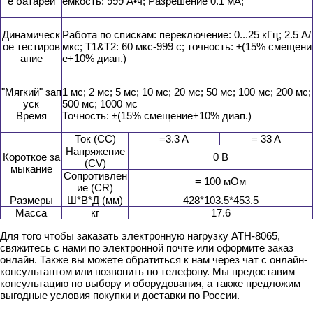
е батарей
емкость: 999 А•ч; Разрешение 0.1 мА;
Динамическ
Работа по спискам: переключение: 0...25 кГц; 2.5 A/
ое тестиров
мкс; T1&T2: 60 мкс-999 с; точность: ±(15% смещени
ание
е+10% диап.)
"Мягкий" зап
1 мс; 2 мс; 5 мс; 10 мс; 20 мс; 50 мс; 100 мс; 200 мс;
уск
500 мс; 1000 мс
Время
Точность: ±(15% смещение+10% диап.)
Ток (CC)
=3.3 A
= 33 A
Напряжение
Короткое за
0 В
(CV)
мыкание
Сопротивлен
= 100 мОм
ие (CR)
Размеры
Ш*В*Д (мм)
428*103.5*453.5
Масса
кг
17.6
Для того чтобы заказать электронную нагрузку АТН-8065,
свяжитесь с нами по электронной почте или оформите заказ
онлайн. Также вы можете обратиться к нам через чат с онлайн-
консультантом или позвонить по телефону. Мы предоставим
консультацию по выбору и оборудования, а также предложим
выгодные условия покупки и доставки по России.