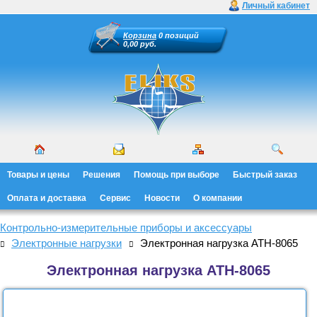
Личный кабинет
Корзина
0 позиций
0,00 руб.
Товары и цены
Решения
Помощь при выборе
Быстрый заказ
Оплата и доставка
Сервис
Новости
О компании
Контрольно-измерительные приборы и аксессуары
Электронные нагрузки
Электронная нагрузка АТН-8065
Электронная нагрузка АТН-8065