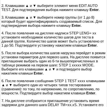
2. Клавишами ▲ и ▼ выберите элемент меню EDIT AUTO
TEST. Для подтверждения выбора нажмите клавишу
Enter
.
3. Клавишами ▲ и ▼ выберите номер группы (от 1 до 8)
который будет идентифицировать создаваемый список. Для
подтверждения выбора нажмите клавишу
Enter.
4. После появления на дисплее надписи STEP LENG= xx
установите необходимое количество шагов для теста в
данной группе. Количество шагов может быть установлено от
1 до 50. Подтвердите установку нажатием клавиши
Enter
.
5. После выбора количества шагов нагрузка перейдет в режим
установки параметров для первого шага. На дисплее появится
приглашение выбрать один из 6-ти вышеперечисленных в
таблице режимов на первом шаге: STEP 1 xxxxx MODE.
Выберите его клавишами ▲ и ▼ и подтвердите выбор
нажатием клавиши
Enter
.
6. После появления сообщения STEP 1 TEST xxxx клавишами
▲ и ▼ выберите один из четырех типов тестирования
(сравнения): по току, по напряжению, по сопротивлению, по
мощности. Подтвердите выбор нажатием клавиши
Enter
.
7. На дисплее отобразится приглашение установить время
задержки для данного шага DELAY TM=xx.xS. Установите его