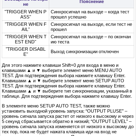
Пояснение
не
"TRIGGER WHEN P
Синхросигнал на выходе – когда тест
ASS"
прошел успешно
"TRIGGER WHEN F
Синхросигнал на выходе, если тест не
AIL"
прошел
"TRIGGER WHEN T
Синхросигнал на выходе – по окончан
EST END"
ию теста
"TRIGGER DISABL
Выход синхронизации отключен
E"
Для этого нажмите клавиши Shift+0 для входа в меню и
клавишами ▲ и ▼ выберите элемент меню MENU AUTO
TEST. Для подтверждения выбора нажмите клавишу Enter.
Клавишами ▲ и ▼ выберите элемент меню SETUP AUTO
TEST. Для подтверждения выбора нажмите клавишу Enter.
Клавишами ▲ и ▼ выберите тип синхронизации, указанный в
таблице. Для подтверждения выбора нажмите клавишу Enter.
В элементе меню SETUP AUTO TEST, также можно
установить выходной уровень запуска: “OUTPUT PLUSE” –
уровень сигнала запуска растет от низкого к высокому и через
5 секунд сбрасывается обратно в низкий; “OUTPUT LEVEL” –
уровень сигнала запуска изменяется от низкого к высокому до
тех пор, пока не будет нажата клавиша иди на вход не