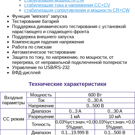
стабилизация тока и напряжения CC+CV
стабилизация сопротивления и мощности CR+CW
Функция "мягкого" запуска
Тестирование батарей
Поддержка динамического тестирования с установкой
нарастающего и спадающего фронта
Поддержка внешнего запуска
Компенсация падения напряжения
Работа по спискам
Автоматическое тестирование
Защита по току, по напряжению, по мощности, от
перегрева, от неправильной подключенной полярности
Управление по USB/RS-232
ВФД-дисплей
Технические характеристики
Мощность
600 Вт
Входные
Ток
0...30 A
параметры
Напряжение
0...500 В
Диапазон
0...3 A
0...30 A
Разрешение
1 мA
10 мA
CC режим
0.03%уст.знач.+0.0
0.03%уст.знач.+0.0
Точность
5%диап.
5%диап.
Диапазон
0.1...19.999 В
0.1...500 В