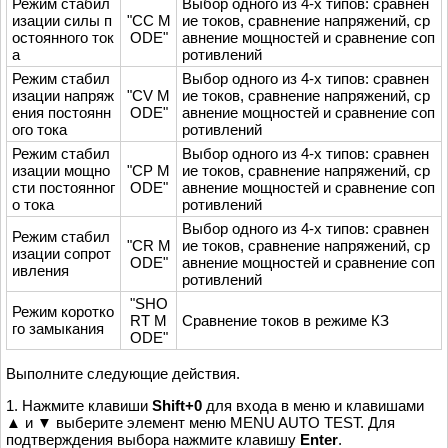
Режим стабил
Выбор одного из 4-х типов: сравнен
изации силы п
"CC M
ие токов, сравнение напряжений, ср
остоянного ток
ODE"
авнение мощностей и сравнение соп
а
ротивлений
Режим стабил
Выбор одного из 4-х типов: сравнен
изации напряж
"CV M
ие токов, сравнение напряжений, ср
ения постоянн
ODE"
авнение мощностей и сравнение соп
ого тока
ротивлений
Режим стабил
Выбор одного из 4-х типов: сравнен
изации мощно
"CP M
ие токов, сравнение напряжений, ср
сти постоянног
ODE"
авнение мощностей и сравнение соп
о тока
ротивлений
Выбор одного из 4-х типов: сравнен
Режим стабил
"CR M
ие токов, сравнение напряжений, ср
изации сопрот
ODE"
авнение мощностей и сравнение соп
ивления
ротивлений
"SHO
Режим коротко
RT M
Сравнение токов в режиме КЗ
го замыкания
ODE"
Выполните следующие действия.
1. Нажмите клавиши
Shift+0
для входа в меню и клавишами
▲ и ▼ выберите элемент меню MENU AUTO TEST. Для
подтверждения выбора нажмите клавишу
Enter
.