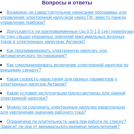
Вопросы и ответы
Возможно ли самостоятельное написание программы для
управления электронной нагрузкой через ПК, вместо панели
управления прибора?
Допускаются ли кратковременные (до 0,5-1,0 сек) перегрузки
по току свыше указанных значений максимальных входных
токов в электронных нагрузках Актаком?
Как программировать электронную нагрузку для
автоматического тестирования?
Как синхронизировать включение электронной нагрузки по
внешнему сигналу?
Какая скорость нарастания для разных параметров у
электронных нагрузок Актаком?
Какие условия эксплуатации предусмотрены для данной
электронной нагрузки?
Можно ли соединить электронные нагрузки параллельно
для увеличения значения рабочего тока?
Ограничена ли длительность шага при работе по списку?
Зависит ли она от минимального времени переключения?