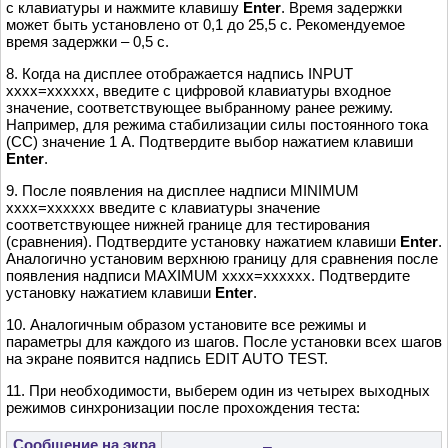
с клавиатуры и нажмите клавишу
Enter
. Время задержки
может быть установлено от 0,1 до 25,5 с. Рекомендуемое
время задержки – 0,5 с.
8. Когда на дисплее отображается надпись INPUT
xxxx=xxxxxx, введите с цифровой клавиатуры входное
значение, соответствующее выбранному ранее режиму.
Например, для режима стабилизации силы постоянного тока
(СС) значение 1 А. Подтвердите выбор нажатием клавиши
Enter
.
9. После появления на дисплее надписи MINIMUM
xxxx=xxxxxx введите с клавиатуры значение
соответствующее нижней границе для тестирования
(сравнения). Подтвердите установку нажатием клавиши
Enter
.
Аналогично установим верхнюю границу для сравнения после
появления надписи MAXIMUM xxxx=xxxxxx. Подтвердите
установку нажатием клавиши
Enter
.
10. Аналогичным образом установите все режимы и
параметры для каждого из шагов. После установки всех шагов
на экране появится надпись EDIT AUTO TEST.
11. При необходимости, выберем один из четырех выходных
режимов синхронизации после прохождения теста:
Сообщение на экра