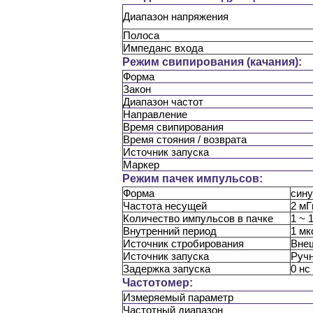
Диапазон напряжения
Полоса
Импеданс входа
Режим свипирования (качания):
Форма
Закон
Диапазон частот
Направление
Время свипирования
Время стояния / возврата
Источник запуска
Маркер
Режим пачек импульсов:
Форма
сину
Частота несущей
2 мГ
Количество импульсов в пачке
1 ~ 
Внутренний период
1 мк
Источник стробирования
Внеш
Источник запуска
Ручн
Задержка запуска
0 нс
Частотомер:
Измеряемый параметр
Частотный диапазон