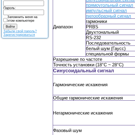
прямоугольный сигнал
Пароль:
импульсный сигнал
пилообразный сигнал
Запомнить меня на
этом компьютере
гармоники
Диапазон
PRBS
Забыли свой пароль?
Двухтональный
Зарегистрироваться
RS-232
Последовательность
белый шум (Гаусс)
специальной формы
Разрешение по частоте
Точность установки (18°C ~ 28°C)
Синусоидальный сигнал
Гармонические искажения
Общие гармонические искажения
Негармонические искажения
Фазовый шум