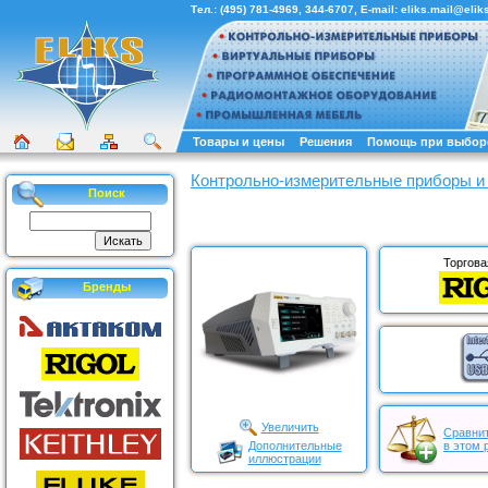
Тел.:
(495) 781-4969
,
344-6707
, E-mail:
eliks.mail@eliks
Товары и цены
Решения
Помощь при выбор
Контрольно-измерительные приборы и
Поиск
Торгова
Бренды
Увеличить
Сравнит
Дополнительные
в этом 
иллюстрации