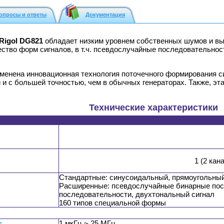
опросы и ответы
Документация
Rigol DG821
обладает низким уровнем собственных шумов и вы
ство форм сигналов, в т.ч. псевдослучайные последовательнос
рименена инновационная технология поточечного формирования
 и с большей точностью, чем в обычных генераторах. Также, эт
Технические характеристики
1 (2 ка
Стандартные: синусоидальный, прямоугольны
Расширенные: псевдослучайные бинарные пос
последовательности, двухтональный сигнал
160 типов специальной формы
л
1 мкГц ~ 25 МГц