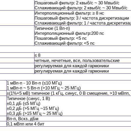
Пошаговый фильтр: 2 квыб/с ~ 30 Мвыб/с
Сглаживающий фильтр: 2 квыб/с ~ 30 Мвыб/с
Интерполяционный фильтр: ≥ 8 нс
Пошаговый фильтр: 3 / частота дискретизации
Сглаживающий фильтр: 1 / частота дискретиза
Типичное (1 Вп-п)
Интерполяционный фильтр:200 пс
Пошаговый фильтр: <5 пс
Cглаживающий фильтр: <5 пс
≤ 8
четные, нечетные, все, пользовательские
регулируемая для каждой гармоники
регулируемая для каждой гармоники
1 мВп-п - 10 Вп-п (≤10 МГц)
1 мВп-п ~ 5 Вп-п (>10 МГц ~ 25 МГц)
±(1%+5 мВ) типичное (1 кГц, синус, 0 В смещение, >10 мВпп, 
Типичное (синус, 1 В)
±0,1 дБ (≤5 МГц)
±0,2 дБ (>5 МГц ~15 МГц)
±0,3 дБ (>15 МГц ~ 25 МГц)
Вп-п, Вскз, дБм
0,1 мВпп или 4 бит