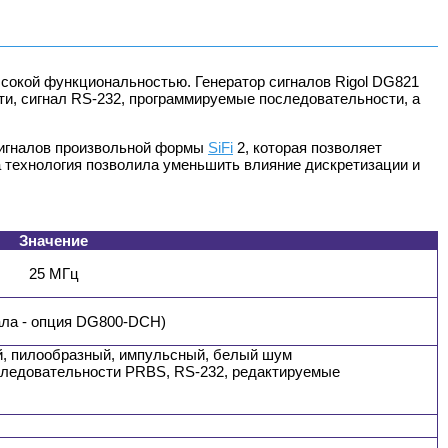
сокой функциональностью. Генератор сигналов Rigol DG821
ти, сигнал RS-232, программируемые последовательности, а
 сигналов произвольной формы
SiFi
2, которая позволяет
а технология позволила уменьшить влияние дискретизации и
Значение
25 МГц
нала - опция DG800-DCH)
й, пилообразный, импульсный, белый шум
ледовательности PRBS, RS-232, редактируемые