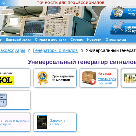
.ru
ТОЧНОСТЬ ДЛЯ ПРОФЕССИОНАЛОВ
Чит
"КИ
Корзи
0,00 ру
е
Быстрый заказ
Оплата и доставка
Сервис
Новости
О компании
 аксессуары
Генераторы сигналов
Универсальный генерат
Универсальный генератор сигнало
я марка:
На заказ
Срок гарантии:
Узнать срок
36 месяцев
поставки
ь товар с другими
Загрузить
разделе
каталог