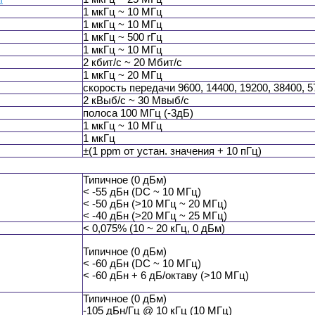
1 мкГц ~ 10 МГц
1 мкГц ~ 10 МГц
1 мкГц ~ 500 rГц
1 мкГц ~ 10 МГц
2 кбит/с ~ 20 Мбит/с
1 мкГц ~ 20 МГц
скорость передачи 9600, 14400, 19200, 38400, 5
2 кВыб/с ~ 30 Мвыб/с
полоса 100 МГц (-3дБ)
1 мкГц ~ 10 МГц
1 мкГц
±(1 ppm от устан. значения + 10 пГц)
Типичное (0 дБм)
< -55 дБн (DC ~ 10 МГц)
< -50 дБн (>10 МГц ~ 20 МГц)
< -40 дБн (>20 МГц ~ 25 МГц)
< 0,075% (10 ~ 20 кГц, 0 дБм)
Типичное (0 дБм)
< -60 дБн (DC ~ 10 МГц)
< -60 дБн + 6 дБ/октаву (>10 МГц)
Типичное (0 дБм)
-105 дБн/Гц @ 10 кГц (10 МГц)