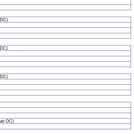
 DC)
 DC)
 DC)
оме DC)