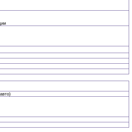
ции
авто)