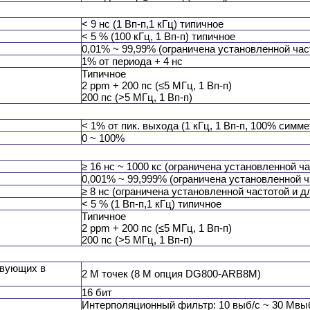
< 9 нс (1 Вп-п,1 кГц) типичное
< 5 % (100 кГц, 1 Вп-п) типичное
0,01% ~ 99,99% (ограничена установленной час
1% от периода + 4 нс
Типичное
2 ppm + 200 пс (≤5 МГц, 1 Вп-п)
200 пс (>5 МГц, 1 Вп-п)
< 1% от пик. выхода (1 кГц, 1 Вп-п, 100% симм
0 ~ 100%
≥ 16 нс ~ 1000 кс (ограничена установленной ч
0,001% ~ 99,999% (ограничена установленной ч
≥ 8 нс (ограничена установленной частотой и 
< 5 % (1 Вп-п,1 кГц) типичное
Типичное
2 ppm + 200 пс (≤5 МГц, 1 Вп-п)
200 пс (>5 МГц, 1 Вп-п)
твующих в
2 М точек (8 М опция DG800-ARB8M)
16 бит
Интерполяционный фильтр: 10 выб/с ~ 30 Мвы