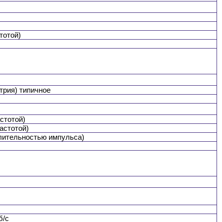
тотой)
етрия) типичное
астотой)
астотой)
длительностью импульса)
б/с