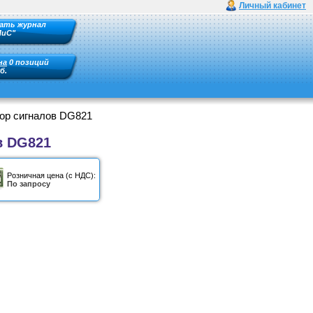
Личный кабинет
ать журнал
ПиС"
на
0 позиций
б.
ор сигналов DG821
в DG821
Розничная цена (с НДС):
По запросу