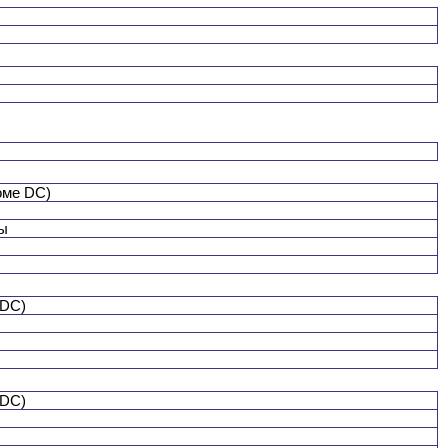
оме DC)
мы
 DC)
 DC)