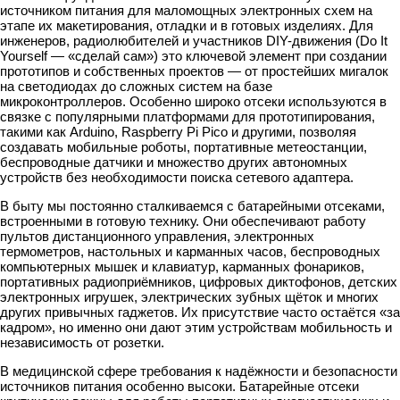
источником питания для маломощных электронных схем на
этапе их макетирования, отладки и в готовых изделиях. Для
инженеров, радиолюбителей и участников DIY-движения (Do It
Yourself — «сделай сам») это ключевой элемент при создании
прототипов и собственных проектов — от простейших мигалок
на светодиодах до сложных систем на базе
микроконтроллеров. Особенно широко отсеки используются в
связке с популярными платформами для прототипирования,
такими как Arduino, Raspberry Pi Pico и другими, позволяя
создавать мобильные роботы, портативные метеостанции,
беспроводные датчики и множество других автономных
устройств без необходимости поиска сетевого адаптера.
В быту мы постоянно сталкиваемся с батарейными отсеками,
встроенными в готовую технику. Они обеспечивают работу
пультов дистанционного управления, электронных
термометров, настольных и карманных часов, беспроводных
компьютерных мышек и клавиатур, карманных фонариков,
портативных радиоприёмников, цифровых диктофонов, детских
электронных игрушек, электрических зубных щёток и многих
других привычных гаджетов. Их присутствие часто остаётся «за
кадром», но именно они дают этим устройствам мобильность и
независимость от розетки.
В медицинской сфере требования к надёжности и безопасности
источников питания особенно высоки. Батарейные отсеки