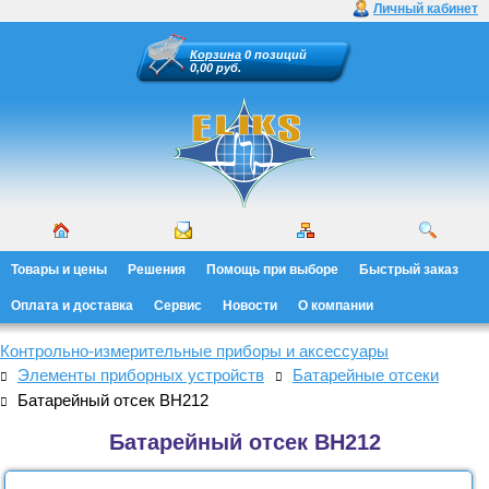
Личный кабинет
Корзина
0 позиций
0,00 руб.
Товары и цены
Решения
Помощь при выборе
Быстрый заказ
Оплата и доставка
Сервис
Новости
О компании
Контрольно-измерительные приборы и аксессуары
Элементы приборных устройств
Батарейные отсеки
Батарейный отсек BH212
Батарейный отсек BH212