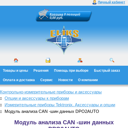
Личный кабинет
Корзина
0 позиций
0,00 руб.
Товары и цены
Решения
Помощь при выборе
Быстрый заказ
Оплата и доставка
Сервис
Новости
О компании
Контрольно-измерительные приборы и аксессуары
Опции и аксессуары к приборам
Измерительные приборы Tektronix. Аксессуары и опции
Модуль анализа CAN -шин данных DPO2AUTO
Модуль анализа CAN -шин данных