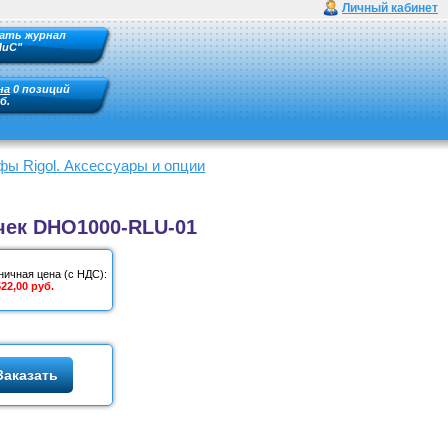
Личный кабинет
ать журнал
ПиС"
на
0 позиций
б.
ы Rigol. Аксессуары и опции
чек DHO1000-RLU-01
ничная цена (с НДС):
522,00 руб.
Заказать