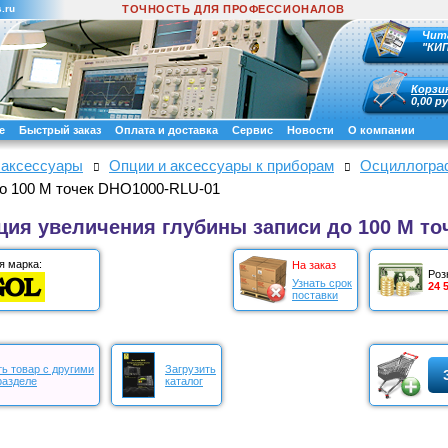
.ru
ТОЧНОСТЬ ДЛЯ ПРОФЕССИОНАЛОВ
Чит
"КИ
Корзи
0,00 ру
е
Быстрый заказ
Оплата и доставка
Сервис
Новости
О компании
 аксессуары
Опции и аксессуары к приборам
Осциллограф
до 100 М точек DHO1000-RLU-01
ция увеличения глубины записи до 100 М то
я марка:
На заказ
Роз
Узнать срок
24 
поставки
ь товар с другими
Загрузить
разделе
каталог