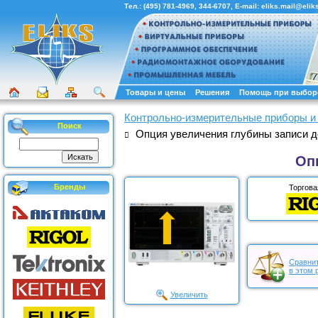
Тел.:
(495) 781-4969
,
344-6707
, E-mail:
eliks.mail@eliks
Товары и цены
Решения
Помощь при выбор
Контрольно-измерительные приборы и
Поиск
Опция увеличения глубины записи 
Оп
Бренды
Торгова
Сравнит
в этом 
Увеличить