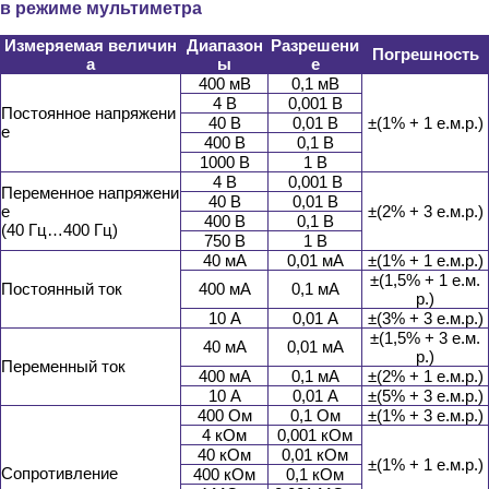
в режиме мультиметра
Измеряемая величин
Диапазон
Разрешени
Погрешность
а
ы
е
400 мВ
0,1 мВ
4 В
0,001 В
Постоянное напряжени
40 В
0,01 В
±(1% + 1 е.м.р.)
е
400 В
0,1 В
1000 В
1 В
4 В
0,001 В
Переменное напряжени
40 В
0,01 В
е
±(2% + 3 е.м.р.)
400 В
0,1 В
(40 Гц…400 Гц)
750 В
1 В
40 мА
0,01 мА
±(1% + 1 е.м.р.)
±(1,5% + 1 е.м.
Постоянный ток
400 мА
0,1 мА
р.)
10 А
0,01 А
±(3% + 3 е.м.р.)
±(1,5% + 3 е.м.
40 мА
0,01 мА
р.)
Переменный ток
400 мА
0,1 мА
±(2% + 1 е.м.р.)
10 А
0,01 А
±(5% + 3 е.м.р.)
400 Ом
0,1 Ом
±(1% + 3 е.м.р.)
4 кОм
0,001 кОм
40 кОм
0,01 кОм
±(1% + 1 е.м.р.)
Сопротивление
400 кОм
0,1 кОм