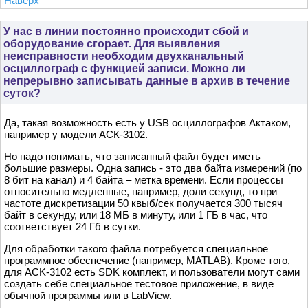
Наверх
У нас в линии постоянно происходит сбой и
оборудование сгорает. Для выявления
неисправности необходим двухканальный
осциллограф с функцией записи. Можно ли
непрерывно записывать данные в архив в течение
суток?
Да, такая возможность есть у USB осциллографов Актаком,
например у модели АСК-3102.
Но надо понимать, что записанный файл будет иметь
большие размеры. Одна запись - это два байта измерений (по
8 бит на канал) и 4 байта – метка времени. Если процессы
относительно медленные, например, доли секунд, то при
частоте дискретизации 50 квыб/сек получается 300 тысяч
байт в секунду, или 18 МБ в минуту, или 1 ГБ в час, что
соответствует 24 Гб в сутки.
Для обработки такого файла потребуется специальное
программное обеспечение (например, MATLAB). Кроме того,
для ACK-3102 есть SDK комплект, и пользователи могут сами
создать себе специальное тестовое приложение, в виде
обычной программы или в LabView.