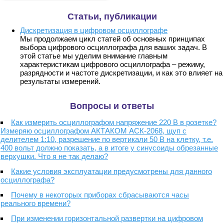
Статьи, публикации
Дискретизация в цифровом осциллографе
Мы продолжаем цикл статей об основных принципах
выбора цифрового осциллографа для ваших задач. В
этой статье мы уделим внимание главным
характеристикам цифрового осциллографа – режиму,
разрядности и частоте дискретизации, и как это влияет на
результаты измерений.
Вопросы и ответы
Как измерить осциллографом напряжение 220 В в розетке?
Измеряю осциллографом АКТАКОМ АСК-2068, щуп с
делителем 1:10, разрешение по вертикали 50 В на клетку, т.е.
400 вольт должно показать, а в итоге у синусоиды обрезанные
верхушки. Что я не так делаю?
Какие условия эксплуатации предусмотрены для данного
осциллографа?
Почему в некоторых приборах сбрасываются часы
реального времени?
При изменении горизонтальной развертки на цифровом