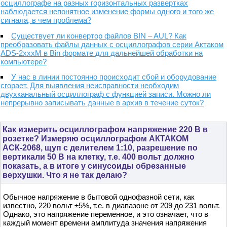
осциллографе на разных горизонтальных развертках
наблюдается непонятное изменение формы одного и того же
сигнала, в чем проблема?
Существует ли конвертор файлов BIN – AUL? Как
преобразовать файлы данных с осциллографов серии Актаком
ADS-2xxxM в Bin формате для дальнейшей обработки на
компьютере?
У нас в линии постоянно происходит сбой и оборудование
сгорает. Для выявления неисправности необходим
двухканальный осциллограф с функцией записи. Можно ли
непрерывно записывать данные в архив в течение суток?
Как измерить осциллографом напряжение 220 В в
розетке? Измеряю осциллографом АКТАКОМ
АСК-2068, щуп с делителем 1:10, разрешение по
вертикали 50 В на клетку, т.е. 400 вольт должно
показать, а в итоге у синусоиды обрезанные
верхушки. Что я не так делаю?
Обычное напряжение в бытовой однофазной сети, как
известно, 220 вольт ±5%, т.е. в диапазоне от 209 до 231 вольт.
Однако, это напряжение переменное, и это означает, что в
каждый момент времени амплитуда значения напряжения