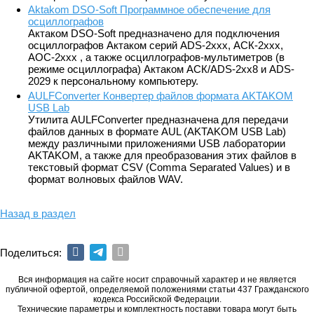
Aktakom DSO-Soft Программное обеспечение для
осциллографов
Актаком DSO-Soft предназначено для подключения
осциллографов Актаком серий ADS-2xxx, АСК-2xxx,
АОС-2ххх , а также осциллографов-мультиметров (в
режиме осциллографа) Актаком АСК/ADS-2xx8 и ADS-
2029 к персональному компьютеру.
AULFConverter Конвертер файлов формата AKTAKOM
USB Lab
Утилита AULFConverter предназначена для передачи
файлов данных в формате AUL (AKTAKOM USB Lab)
между различными приложениями USB лаборатории
AKTAKOM, а также для преобразования этих файлов в
текстовый формат CSV (Comma Separated Values) и в
формат волновых файлов WAV.
Назад в раздел
Поделиться:
Вся информация на сайте носит справочный характер и не является
публичной офертой, определяемой положениями статьи 437 Гражданского
кодекса Российской Федерации.
Технические параметры и комплектность поставки товара могут быть