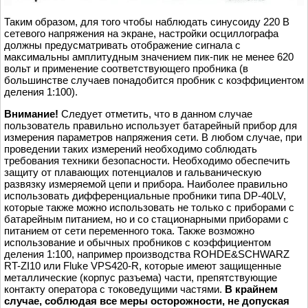
Таким образом, для того чтобы наблюдать синусоиду 220 В
сетевого напряжения на экране, настройки осциллографа
должны предусматривать отображение сигнала с
максимальны амплитудным значением пик-пик не менее 620
вольт и применение соответствующего пробника (в
большинстве случаев понадобится пробник с коэффициентом
деления 1:100).
Внимание!
Следует отметить, что в данном случае
пользователь правильно использует батарейный прибор для
измерения параметров напряжения сети. В любом случае, при
проведении таких измерений необходимо соблюдать
требования техники безопасности. Необходимо обеспечить
защиту от плавающих потенциалов и гальваническую
развязку измеряемой цепи и прибора. Наиболее правильно
использовать дифференциальные пробники типа DP-40LV,
которые также можно использовать не только с приборами с
батарейным питанием, но и со стационарными приборами с
питанием от сети переменного тока. Также возможно
использование и обычных пробников с коэффициентом
деления 1:100, например производства ROHDE&SCHWARZ
RT-ZI10 или Fluke VPS420-R, которые имеют защищенные
металлические (корпус разъема) части, препятствующие
контакту оператора с токоведущими частями.
В крайнем
случае, соблюдая все меры осторожности, не допуская