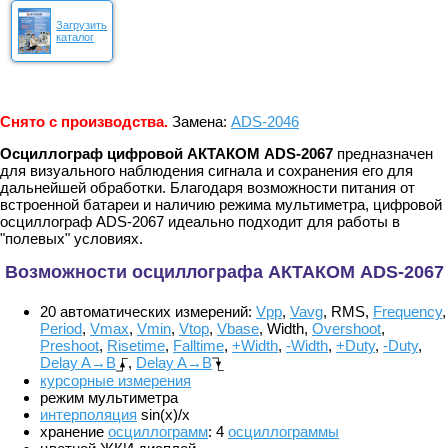
Загрузить
каталог
Снято с производства.
Замена:
ADS-2046
Осциллограф цифровой АКТАКОМ ADS-2067
предназначен
для визуального наблюдения сигнала и сохранения его для
дальнейшей обработки. Благодаря возможности питания от
встроенной батареи и наличию режима мультиметра, цифровой
осциллограф ADS-2067 идеально подходит для работы в
"полевых" условиях.
Возможности осциллографа АКТАКОМ ADS-2067
20 автоматических измерений:
Vpp
,
Vavg
, RMS,
Frequency
,
Period
,
Vmax
,
Vmin
,
Vtop
,
Vbase
, Width,
Overshoot
,
Preshoot
,
Risetime
,
Falltime
,
+Width
,
-Width
,
+Duty
,
-Duty
,
Delay A→B
,
Delay A→B
курсорные измерения
режим мультиметра
интерполяция
sin(x)/x
хранение
осциллограмм
: 4
осциллограммы