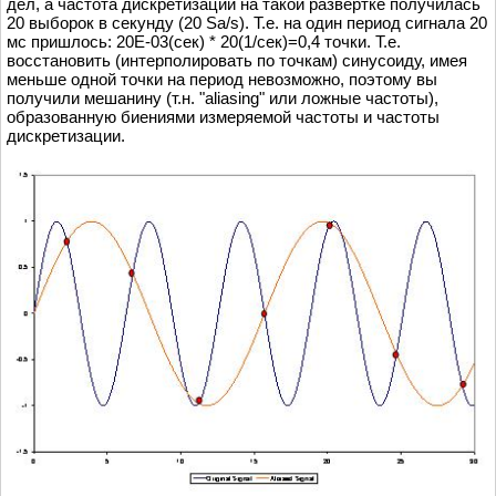
дел, а частота дискретизации на такой развертке получилась
20 выборок в секунду (20 Sa/s). Т.е. на один период сигнала 20
мс пришлось: 20Е-03(сек) * 20(1/сек)=0,4 точки. Т.е.
восстановить (интерполировать по точкам) синусоиду, имея
меньше одной точки на период невозможно, поэтому вы
получили мешанину (т.н. "aliasing" или ложные частоты),
образованную биениями измеряемой частоты и частоты
дискретизации.