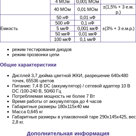
4 МОм
0,001 МОм
±(1,5% + 3 е.м.
40 МОм
0,01 МОм
р.)
50 нФ
0,01 нФ
500 нФ
0,1 нФ
Емкость
5 мкФ
0,001 мкФ
±(3% + 3 е.м.р.)
50 мкФ
0,01 мкФ
100 мкФ
0,1 мкФ
режим тестирования диодов
режим прозвонки цепи
Общие характеристики
Дисплей 3,7 дюйма цветной ЖКИ, разрешение 640x480
точек, 65536 цветов
Питание: 7,4 В DC (аккумулятор) / сетевой адаптер 10 В
DC /100-240 В, 50/60 Гц
Потребляемая мощность не более 7 Вт
Время работы от аккумулятора до 4 часов
Габаритные размеры 180x115x40 мм
Масса 0,645 кг
Габаритные размеры в упаковочной таре 290х145х425, вес
2,8 кг.
Дополнительная информация