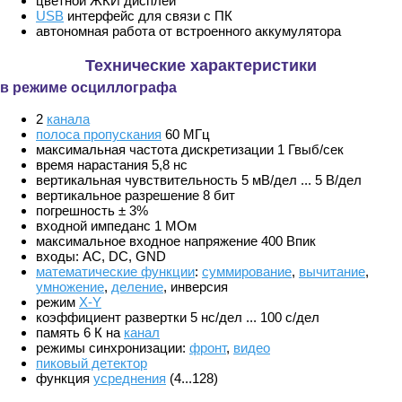
цветной ЖКИ дисплей
USB
интерфейс для связи с ПК
автономная работа от встроенного аккумулятора
Технические характеристики
в режиме осциллографа
2
канала
полоса пропускания
60 МГц
максимальная частота дискретизации 1 Гвыб/сек
время нарастания 5,8 нс
вертикальная чувствительность 5 мВ/дел ... 5 В/дел
вертикальное разрешение 8 бит
погрешность ± 3%
входной импеданс 1 МОм
максимальное входное напряжение 400 Впик
входы: АС, DC, GND
математические функции
:
суммирование
,
вычитание
,
умножение
,
деление
, инверсия
режим
X-Y
коэффициент развертки 5 нс/дел ... 100 с/дел
память 6 К на
канал
режимы синхронизации:
фронт
,
видео
пиковый детектор
функция
усреднения
(4...128)