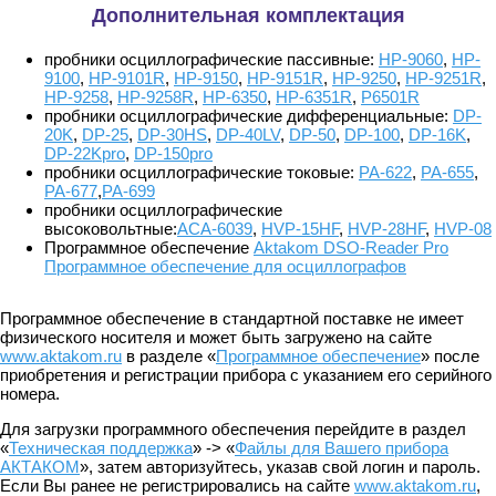
Дополнительная комплектация
пробники осциллографические пассивные:
HP-9060
,
HP-
9100
,
HP-9101R
,
HP-9150
,
HP-9151R
,
HP-9250
,
HP-9251R
,
HP-9258
,
HP-9258R
,
HP-6350
,
HP-6351R
,
P6501R
пробники осциллографические дифференциальные:
DP-
20K
,
DP-25
,
DP-30HS
,
DP-40LV
,
DP-50
,
DP-100
,
DP-16K
,
DP-22Kpro
,
DP-150pro
пробники осциллографические токовые:
PA-622
,
PA-655
,
PA-677
,
PA-699
пробники осциллографические
высоковольтные:
АСА-6039
,
HVP-15HF
,
HVP-28HF
,
HVP-08
Программное обеспечение
Aktakom DSO-Reader Pro
Программное обеспечение для осциллографов
Программное обеспечение в стандартной поставке не имеет
физического носителя и может быть загружено на сайте
www.aktakom.ru
в разделе «
Программное обеспечение
» после
приобретения и регистрации прибора с указанием его серийного
номера.
Для загрузки программного обеспечения перейдите в раздел
«
Техническая поддержка
» -> «
Файлы для Вашего прибора
АКТАКОМ
», затем авторизуйтесь, указав свой логин и пароль.
Если Вы ранее не регистрировались на сайте
www.aktakom.ru
,