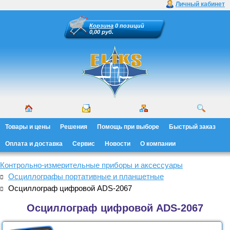
Личный кабинет
Корзина
0 позиций
0,00 руб.
Товары и цены
Решения
Помощь при выборе
Быстрый заказ
Оплата и доставка
Сервис
Новости
О компании
Контрольно-измерительные приборы и аксессуары
Осциллографы портативные и планшетные
Осциллограф цифровой ADS-2067
Осциллограф цифровой ADS-2067