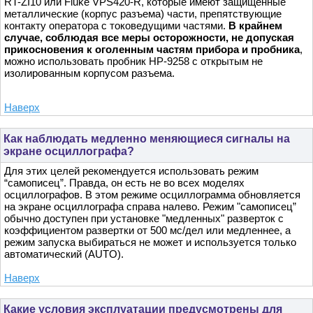
RT-ZI10 или Fluke VPS420-R, которые имеют защищенные
металлические (корпус разъема) части, препятствующие
контакту оператора с токоведущими частями.
В крайнем
случае, соблюдая все меры осторожности, не допуская
прикосновения к оголенным частям прибора и пробника
,
можно использовать пробник HP-9258 с открытым не
изолированным корпусом разъема.
Наверх
Как наблюдать медленно меняющиеся сигналы на
экране осциллографа?
Для этих целей рекомендуется использовать режим
“самописец”. Правда, он есть не во всех моделях
осциллографов. В этом режиме осциллограмма обновляется
на экране осциллографа справа налево. Режим "самописец”
обычно доступен при установке "медленных" разверток с
коэффициентом развертки от 500 мс/дел или медленнее, а
режим запуска выбираться не может и используется только
автоматический (AUTO).
Наверх
Какие условия эксплуатации предусмотрены для