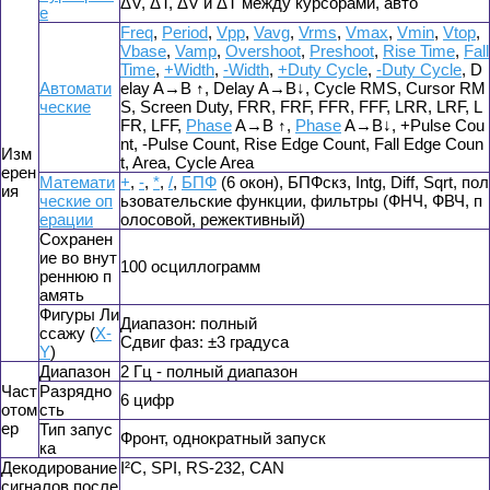
ΔV, ΔT, ΔV и ΔT между курсорами, авто
е
Freq
,
Period
,
Vpp
,
Vavg
,
Vrms
,
Vmax
,
Vmin
,
Vtop
,
Vbase
,
Vamp
,
Overshoot
,
Preshoot
,
Rise Time
,
Fall
Time
,
+Width
,
-Width
,
+Duty Cycle
,
-Duty Cycle
, D
Автомати
elay A→B ↑, Delay A→B↓, Cycle RMS, Cursor RM
ческие
S, Screen Duty, FRR, FRF, FFR, FFF, LRR, LRF, L
FR, LFF,
Phase
A→B ↑,
Phase
A→B↓, +Pulse Cou
nt, -Pulse Count, Rise Edge Count, Fall Edge Coun
Изм
t, Area, Cycle Area
ерен
Математи
+
,
-
,
*
,
/
,
БПФ
(6 окон), БПФскз, Intg, Diff, Sqrt, пол
ия
ческие оп
ьзовательские функции, фильтры (ФНЧ, ФВЧ, п
ерации
олосовой, режективный)
Сохранен
ие во внут
100 осциллограмм
реннюю п
амять
Фигуры Ли
Диапазон: полный
ссажу (
X-
Сдвиг фаз: ±3 градуса
Y
)
Диапазон
2 Гц - полный диапазон
Част
Разрядно
6 цифр
отом
сть
ер
Тип запус
Фронт, однократный запуск
ка
Декодирование
I²C, SPI, RS-232, CAN
сигналов после