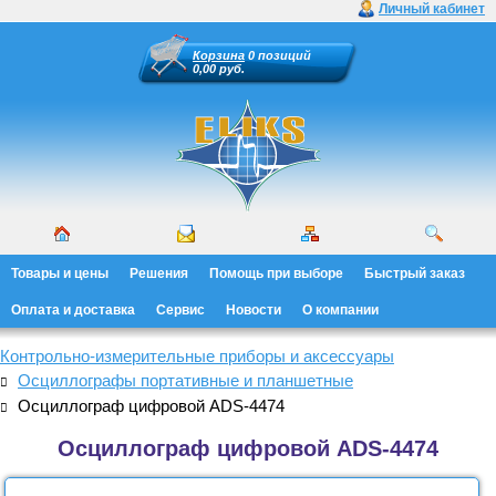
Личный кабинет
Корзина
0 позиций
0,00 руб.
Товары и цены
Решения
Помощь при выборе
Быстрый заказ
Оплата и доставка
Сервис
Новости
О компании
Контрольно-измерительные приборы и аксессуары
Осциллографы портативные и планшетные
Осциллограф цифровой ADS-4474
Осциллограф цифровой ADS-4474