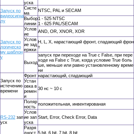
уска
Cисте
NTSC, PAL и SECAM
Запуск по
ма
видеосигна
Выбор
1 - 525 NTSC
лу
линии
1 - 625 PAL/SECAM
Услов
AND, OR, XNOR, XOR
ие
Услов
Запуск по
H, L, X, нарастающий фронт, спадающий фрон
ие зад
логическо
т
ержки
му шаблон
запуск при переходе на True с False, при пере
у
ходе на False с True, когда условие True боль
Выход
ше, меньше или равно установленному време
ни
Фронт
нарастающий, спадающий
Запуск по
Устан
истечению
овка в
30 нс ~ 10 с
времени
ремен
и
Поляр
положительная, инвентированая
ность
Услов
RS-232
зап
ие зап
Start, Error, Check Error, Data
уск
уска
Разря
дност
5 bit, 6 bit, 7 bit, 8 bit