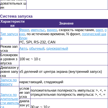
довательных ш
ин
Система запуска
Характеристи
Значене
ки
Фронт
,
импульс
,
видео
, скорость нарастания,
рант
,
о
Тип запуск
кно
, по истечению времени, N фронт,
логический ша
а
блон
I²C, SPI, RS-232, CAN
Режим зап
Авто
,
обычный
,
однократный
уска
Блокировк
а уровня з
100 нс ~ 10 с
апуска
Диапазон у
ровня запу
±5 делений от центра экрана (внутренний запуск)
ска
Запуск по
нарастающий, спадающий
фронту
услов
положительная полярность импульса: >, <, =
ие зап
отрицательная полярность импульса: >, <, =
Запуск по
уска
длительно
диапа
сти импуль
зон ус
са
30 нс ~ 10 с