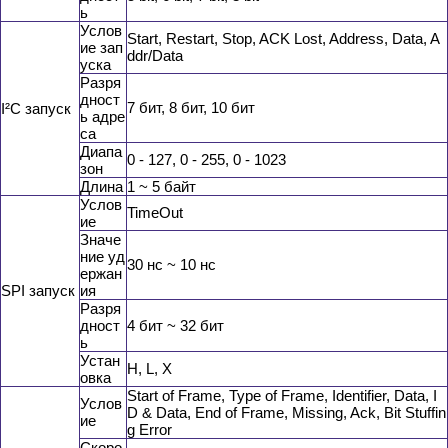
ь
Услов
Start, Restart, Stop, ACK Lost, Address, Data, A
ие зап
ddr/Data
уска
Разря
дност
7 бит, 8 бит, 10 бит
I²C запуск
ь адре
са
Диапа
0 - 127, 0 - 255, 0 - 1023
зон
Длина
1 ~ 5 байт
Услов
TimeOut
ие
Значе
ние уд
30 нс ~ 10 нс
ержан
SPI запуск
ия
Разря
дност
4 бит ~ 32 бит
ь
Устан
H, L, X
овка
Start of Frame, Type of Frame, Identifier, Data, I
Услов
D & Data, End of Frame, Missing, Ack, Bit Stuffin
ие
g Error
Скоро