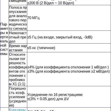
смещения
±200 В (2 В/дел ~ 10 В/дел)
Полоса пр
опускания
для анало
70 МГц
гового пер
Пар
иодическо
амет
го сигнала
ры в
Низкочаст
ерти
отный пре
≥5 Гц (на входе, закрытый вход, -3dB)
каль
дел
ной
Время нар
≤5 нс (типичное)
сист
астания
емы
Относите
льная пог
решность
коэффици
±4% (для коэффициента отклонения 1 мВ/дел )
ентов отк
±3% (для коэффициента отклонения ≥2 мВ/дел)
лонения с
пробнико
м Х1 (1:1)
Погрешно
сть коэф.
Усреднение по 16 регистрациям:
усиления
±(3% + 0.05 дел) для ΔV
(усреднен
ия)
Курсорны