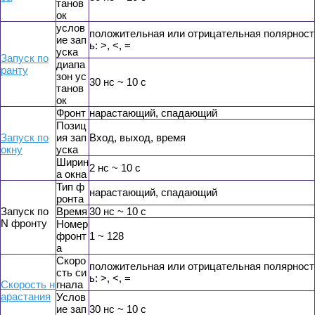
танов
ок
услов
положительная или отрицательная полярност
ие зап
ь: >, <, =
уска
Запуск по
диапа
ранту
зон ус
30 нс ~ 10 с
танов
ок
Фронт
нарастающий, спадающий
Позиц
Запуск по
ия зап
Вход, выход, время
окну
уска
Ширин
2 нс ~ 10 с
а окна
Тип ф
нарастающий, спадающий
ронта
Запуск по
Время
30 нс ~ 10 с
N фронту
Номер
фронт
1 ~ 128
а
Скоро
положительная или отрицательная полярност
сть си
ь: >, <, =
Скорость н
гнала
арастания
Услов
ие зап
30 нс ~ 10 с