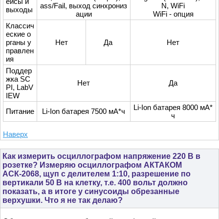
ейсы и
ass/Fail, выход синхрониз
N, WiFi
выходы
ации
WiFi - опция
Классич
еские о
рганы у
Нет
Да
Нет
правлен
ия
Поддер
жка SC
Нет
Да
PI, LabV
IEW
Li-Ion батарея 8000 мА*
Питание
Li-Ion батарея 7500 мА*ч
ч
Наверх
Как измерить осциллографом напряжение 220 В в
розетке? Измеряю осциллографом АКТАКОМ
АСК-2068, щуп с делителем 1:10, разрешение по
вертикали 50 В на клетку, т.е. 400 вольт должно
показать, а в итоге у синусоиды обрезанные
верхушки. Что я не так делаю?