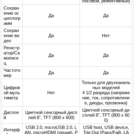
лосовой, режективный)
Сохран
ение ос
Да
Да
циллогр
амм
Сохран
ение ви
Да
Нет
део
Регистр
атор/Са
Да
Да
мописе
ц
Частото
Да
Да
мер
Только для двухканаль
Цифров
ных моделей
ой муль
Нет
4 1/2 разряда (напряже
тиметр
ние, ток, сопротивлени
е, диоды, прозвонка)
Цветной сенсорный ди
Диспле
Цветной сенсорный дисп
сплей 8", TFT (800 х 60
й
лей 8", TFT (800 х 600)
0)
USB 2.0, microUSB 2.0, L
USB host, USB device,
Интерф
AN, microHDMI (опция), P
Trig Out (Pass/Fail), LA