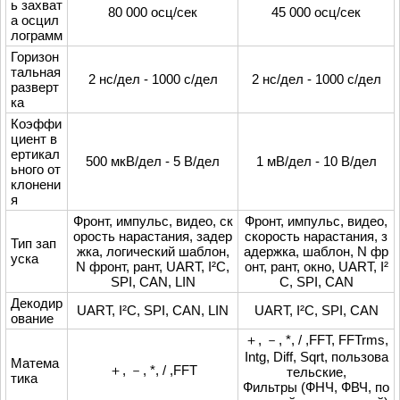
ь захват
80 000 осц/сек
45 000 осц/сек
а осцил
лограмм
Горизон
тальная
2 нс/дел - 1000 с/дел
2 нс/дел - 1000 с/дел
разверт
ка
Коэффи
циент в
ертикал
500 мкВ/дел - 5 В/дел
1 мВ/дел - 10 В/дел
ьного от
клонени
я
Фронт, импульс, видео, ск
Фронт, импульс, видео,
орость нарастания, задер
скорость нарастания, з
Тип зап
жка, логический шаблон,
адержка, шаблон, N фр
уска
N фронт, рант, UART, I²C,
онт, рант, окно, UART, I²
SPI, CAN, LIN
C, SPI, CAN
Декодир
UART, I²C, SPI, CAN, LIN
UART, I²C, SPI, CAN
ование
＋, －, *, / ,FFT, FFTrms,
Intg, Diff, Sqrt, пользова
Матема
＋, －, *, / ,FFT
тельские,
тика
Фильтры (ФНЧ, ФВЧ, по