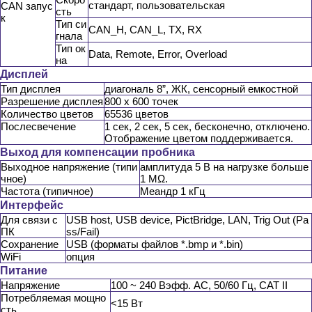
стандарт, пользовательская
CAN запус
сть
к
Тип си
CAN_H, CAN_L, TX, RX
гнала
Тип ок
Data, Remote, Error, Overload
на
Дисплей
Тип дисплея
диагональ 8”, ЖК, сенсорный емкостной
Разрешение дисплея
800 х 600 точек
Количество цветов
65536 цветов
Послесвечение
1 сек, 2 сек, 5 сек, бесконечно, отключено.
Отображение цветом поддерживается.
Выход для компенсации пробника
Выходное напряжение (типи
амплитуда 5 В на нагрузке больше
чное)
1 MΩ.
Частота (типичное)
Меандр 1 кГц
Интерфейс
Для связи с
USB host, USB device, PictBridge, LAN, Trig Out (Pa
ПК
ss/Fail)
Сохранение
USB (форматы файлов *.bmp и *.bin)
WiFi
опция
Питание
Напряжение
100 ~ 240 Вэфф. AC, 50/60 Гц, CAT II
Потребляемая мощно
<15 Вт
сть