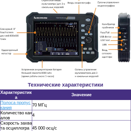
Технические характеристики
Характеристик
Значение
а
Полоса пропус
70 МГц
кания
Количество кан
4
алов
Скорость захва
та осциллогра
45 000 осц/с