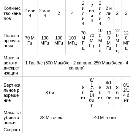
2
2
2
Количес
и
и
2 и
2 или
2 или
ил
тво кана
2
4
л
л
ли
2
2
4
4
и
лов
и
и
4
4
4
4
10
12
70
10
12
Полоса
70
0
0
70 М
100
100
100
М
0
0
пропуск
М
М
М
Гц
МГц
МГц
МГц
Г
М
МГ
ания
Гц
Г
Г
ц
Гц
ц
ц
ц
Макс. ч
астота
1 Гвыб/с (500 Мвыб/с - 2 канала, 250 Мвыб/сек - 4
дискрет
канала)
изации
8/
8/1
Вертика
1
8/1
8
8
2/1
8
льное р
2/
2/1
8 бит
б
б
4
б
азреше
14
4 б
ит
ит
би
ит
ние
би
ит
т
т
Макс. гл
убина з
28 М точек
40 М точек
аписи
Скорост