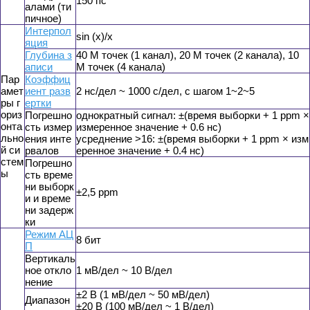
150 пс
алами (ти
пичное)
Интерпол
sin (x)/x
яция
Глубина з
40 М точек (1 канал), 20 М точек (2 канала), 10
аписи
М точек (4 канала)
Пар
Коэффиц
амет
иент разв
2 нс/дел ~ 1000 с/дел, с шагом 1~2~5
ры г
ертки
ориз
Погрешно
однократный сигнал: ±(время выборки + 1 ppm ×
онта
сть измер
измеренное значение + 0.6 нс)
льно
ения инте
усреднение >16: ±(время выборки + 1 ppm × изм
й си
рвалов
еренное значение + 0.4 нс)
стем
Погрешно
ы
сть време
ни выборк
±2,5 ppm
и и време
ни задерж
ки
Режим АЦ
8 бит
П
Вертикаль
ное откло
1 мВ/дел ~ 10 В/дел
нение
±2 В (1 мВ/дел ~ 50 мВ/дел)
Диапазон
±20 В (100 мВ/дел ~ 1 В/дел)