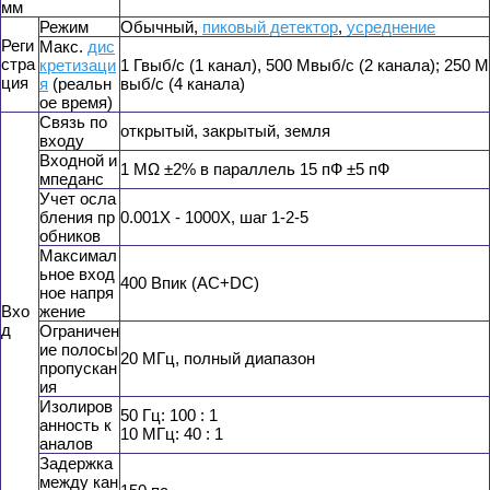
мм
Режим
Обычный,
пиковый детектор
,
усреднение
Реги
Макс.
дис
стра
кретизаци
1 Гвыб/с (1 канал), 500 Мвыб/с (2 канала); 250 М
ция
я
(реальн
выб/с (4 канала)
ое время)
Связь по
открытый, закрытый, земля
входу
Входной и
1 MΩ ±2% в параллель 15 пФ ±5 пФ
мпеданс
Учет осла
бления пр
0.001X - 1000X, шаг 1-2-5
обников
Максимал
ьное вход
400 Впик (AC+DC)
ное напря
Вхо
жение
д
Ограничен
ие полосы
20 МГц, полный диапазон
пропускан
ия
Изолиров
50 Гц: 100 : 1
анность к
10 МГц: 40 : 1
аналов
Задержка
между кан