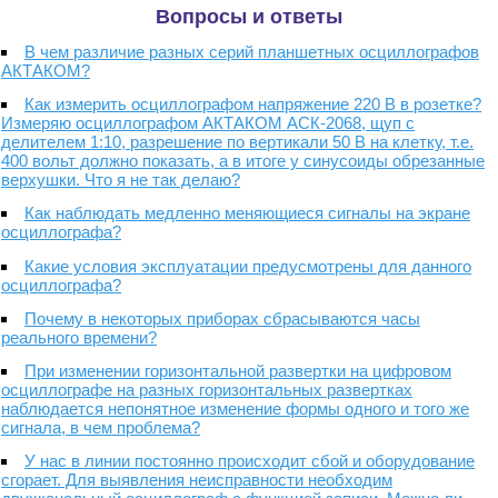
Вопросы и ответы
В чем различие разных серий планшетных осциллографов
АКТАКОМ?
Как измерить осциллографом напряжение 220 В в розетке?
Измеряю осциллографом АКТАКОМ АСК-2068, щуп с
делителем 1:10, разрешение по вертикали 50 В на клетку, т.е.
400 вольт должно показать, а в итоге у синусоиды обрезанные
верхушки. Что я не так делаю?
Как наблюдать медленно меняющиеся сигналы на экране
осциллографа?
Какие условия эксплуатации предусмотрены для данного
осциллографа?
Почему в некоторых приборах сбрасываются часы
реального времени?
При изменении горизонтальной развертки на цифровом
осциллографе на разных горизонтальных развертках
наблюдается непонятное изменение формы одного и того же
сигнала, в чем проблема?
У нас в линии постоянно происходит сбой и оборудование
сгорает. Для выявления неисправности необходим