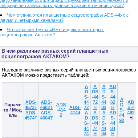
двухканальный осциллограф с функцией записи. Можно ли
непрерывно записывать данные в архив в течение суток?
Чем отличаются планшетные осциллографы ADS-44xx с
двумя и четырьмя каналами?
Что означает буква «H» в индексе некоторых
осциллографов Актаком?
В чем различие разных серий планшетных
осциллографов АКТАКОМ?
Наглядно различие разных серий планшетных осциллографов
АКТАКОМ можно представить таблицей:
A
A
A
AD
D
DS
D
S-
S-
-44
S-
44
A
ADS-
ADS-
44
72
44
82
AD
Параме
ADS
D
4572T
4602T
ADS-
72
H
82
H
S-4
тр / Мод
-414
S-
ADS-
ADS-
4144
A
A
A
AD
492
ель
2
44
4574T
4604T
D
DS
D
S-
H
92
S-
-44
S-
44
44
74
44
84
74
H
84
H