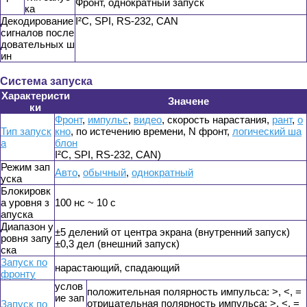
Фронт, однократный запуск
ка
Декодирование
I²C, SPI, RS-232, CAN
сигналов после
довательных ш
ин
Система запуска
Характеристи
Значене
ки
Фронт
,
импульс
,
видео
, скорость нарастания,
рант
,
о
Тип запуск
кно
, по истечению времени, N фронт,
логический ша
а
блон
I²C, SPI, RS-232, CAN)
Режим зап
Авто
,
обычный
,
однократный
уска
Блокировк
а уровня з
100 нс ~ 10 с
апуска
Диапазон у
±5 делений от центра экрана (внутренний запуск)
ровня запу
±0,3 дел (внешний запуск)
ска
Запуск по
нарастающий, спадающий
фронту
услов
положительная полярность импульса: >, <, =
ие зап
отрицательная полярность импульса: >, <, =
Запуск по