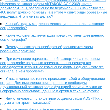
Измеряю осциллографом АКТАКОМ АСК-2068, щуп с
делителем 1:10, разрешение по вертикали 50 В на клетку, т.е.
400 вольт должно показать, а в итоге у синусоиды обрезанные
верхушки. Что я не так делаю?
Как наблюдать медленно меняющиеся сигналы на экране
осциллографа?
Какие условия эксплуатации предусмотрены для данного
осциллографа?
Почему в некоторых приборах сбрасываются часы
реального времени?
При изменении горизонтальной развертки на цифровом
осциллографе на разных горизонтальных развертках
наблюдается непонятное изменение формы одного и того же
сигнала, в чем проблема?
У нас в линии постоянно происходит сбой и оборудование
сгорает. Для выявления неисправности необходим
двухканальный осциллограф с функцией записи. Можно ли
непрерывно записывать данные в архив в течение суток?
Чем отличаются планшетные осциллографы ADS-44xx с
двумя и четырьмя каналами?
Что означает буква «H» в индексе некоторых