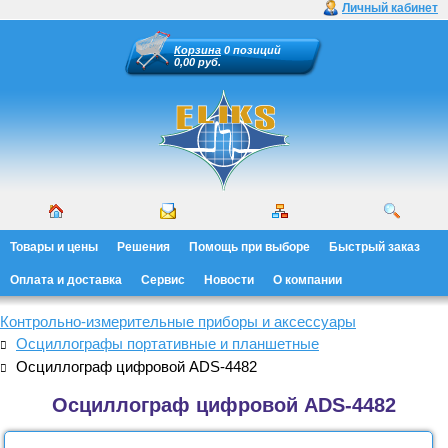
Личный кабинет
Корзина
0 позиций
0,00 руб.
Товары и цены
Решения
Помощь при выборе
Быстрый заказ
Оплата и доставка
Сервис
Новости
О компании
Контрольно-измерительные приборы и аксессуары
Осциллографы портативные и планшетные
Осциллограф цифровой ADS-4482
Осциллограф цифровой ADS-4482