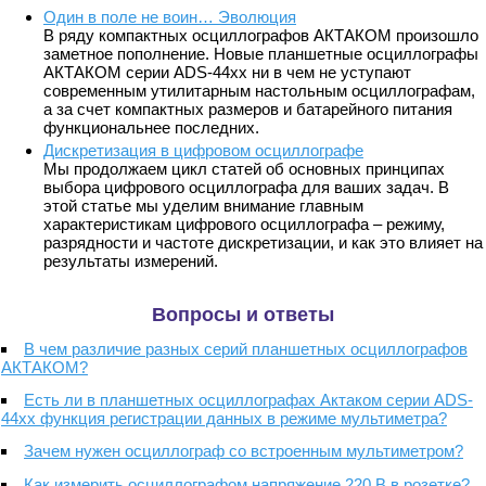
Один в поле не воин… Эволюция
В ряду компактных осциллографов АКТАКОМ произошло
заметное пополнение. Новые планшетные осциллографы
АКТАКОМ серии ADS-44xx ни в чем не уступают
современным утилитарным настольным осциллографам,
а за счет компактных размеров и батарейного питания
функциональнее последних.
Дискретизация в цифровом осциллографе
Мы продолжаем цикл статей об основных принципах
выбора цифрового осциллографа для ваших задач. В
этой статье мы уделим внимание главным
характеристикам цифрового осциллографа – режиму,
разрядности и частоте дискретизации, и как это влияет на
результаты измерений.
Вопросы и ответы
В чем различие разных серий планшетных осциллографов
АКТАКОМ?
Есть ли в планшетных осциллографах Актаком серии ADS-
44xx функция регистрации данных в режиме мультиметра?
Зачем нужен осциллограф со встроенным мультиметром?
Как измерить осциллографом напряжение 220 В в розетке?