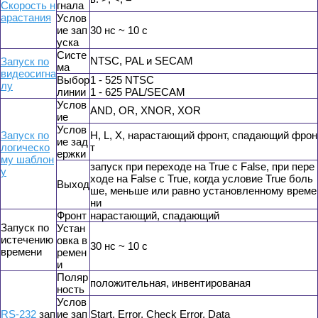
Скорость н
гнала
арастания
Услов
ие зап
30 нс ~ 10 с
уска
Cисте
NTSC, PAL и SECAM
Запуск по
ма
видеосигна
Выбор
1 - 525 NTSC
лу
линии
1 - 625 PAL/SECAM
Услов
AND, OR, XNOR, XOR
ие
Услов
Запуск по
H, L, X, нарастающий фронт, спадающий фрон
ие зад
логическо
т
ержки
му шаблон
запуск при переходе на True с False, при пере
у
ходе на False с True, когда условие True боль
Выход
ше, меньше или равно установленному време
ни
Фронт
нарастающий, спадающий
Запуск по
Устан
истечению
овка в
30 нс ~ 10 с
времени
ремен
и
Поляр
положительная, инвентированая
ность
Услов
RS-232
зап
ие зап
Start, Error, Check Error, Data