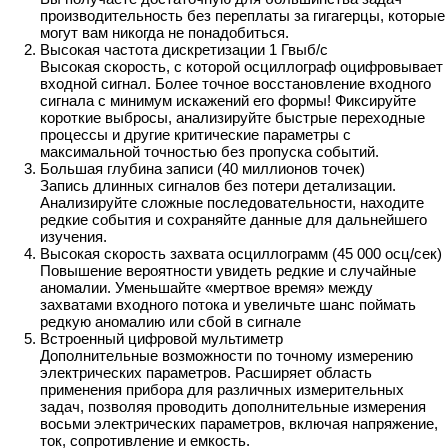
производительность без переплаты за гигагерцы, которые
могут вам никогда не понадобиться.
Высокая частота дискретизации 1 Гвыб/с
Высокая скорость, с которой осциллограф оцифровывает
входной сигнал. Более точное восстановление входного
сигнала с минимум искажений его формы! Фиксируйте
короткие выбросы, анализируйте быстрые переходные
процессы и другие критические параметры с
максимальной точностью без пропуска событий.
Большая глубина записи (40 миллионов точек)
Запись длинных сигналов без потери детализации.
Анализируйте сложные последовательности, находите
редкие события и сохраняйте данные для дальнейшего
изучения.
Высокая скорость захвата осциллограмм (45 000 осц/сек)
Повышение вероятности увидеть редкие и случайные
аномалии. Уменьшайте «мертвое время» между
захватами входного потока и увеличьте шанс поймать
редкую аномалию или сбой в сигнале
Встроенный цифровой мультиметр
Дополнительные возможности по точному измерению
электрических параметров. Расширяет область
применения прибора для различных измерительных
задач, позволяя проводить дополнительные измерения
восьми электрических параметров, включая напряжение,
ток, сопротивление и емкость.