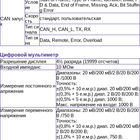
Услов
D & Data, End of Frame, Missing, Ack, Bit Stuffin
ие
g Error
Скоро
стандарт, пользовательская
CAN запус
сть
к
Тип си
CAN_H, CAN_L, TX, RX
гнала
Тип ок
Data, Remote, Error, Overload
на
Цифровой мультиметр
Разрешение дисплея
4½ разряда (19999 отсчетов)
Входной импеданс
10 МОм
Диапазоны: 20 мВ/200 мВ/2 В/20 В/200
В /1000 В
Точность:
Измерение постоянного н
±(0,5% + 10 е.м.р.) диап. 20 мВ/200 мВ;
апряжения
±(0,3% + 5 е.м.р.) диап. 2 В/20 В/200 В;
±(0,5% + 5 е.м.р.) диап. 1000 В;
Макс. напряжение на входе: 1000 В
Измерение переменного
Диапазоны: 20 мВ/200 мВ/2 В/20 В/200
напряжения
В /750 В
Точность:
±(0,8% + 10 е.м.р.) диап. 20 мВ/200 мВ/
2 В/20 В/200 В;
±(1,0% + 10 е.м.р.) диап. 750 В;