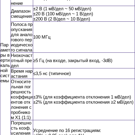
нение
±2 В (1 мВ/дел ~ 50 мВ/дел)
Диапазон
±20 В (100 мВ/дел ~ 1 В/дел)
смещения
±200 В (2 В/дел ~ 10 В/дел)
Полоса пр
опускания
для анало
100 МГц
гового пер
Пар
иодическо
амет
го сигнала
ры в
Низкочаст
ерти
отный пре
≥5 Гц (на входе, закрытый вход, -3dB)
каль
дел
ной
Время нар
≤3,5 нс (типичное)
сист
астания
емы
Относите
льная пог
решность
коэффици
±3% (для коэффициента отклонения 1 мВ/дел)
ентов отк
±2% (для коэффициента отклонения ≥2 мВ/дел)
лонения с
пробнико
м Х1 (1:1)
Погрешно
сть коэф.
Усреднение по 16 регистрациям:
усиления