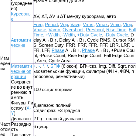
±(3% + 0.05 дел) для ΔV
(усреднен
ия)
Курсорны
ΔV, ΔT, ΔV и ΔT между курсорами, авто
е
Freq
,
Period
,
Vpp
,
Vavg
,
Vrms
,
Vmax
,
Vmin
,
Vtop
,
Vbase
,
Vamp
,
Overshoot
,
Preshoot
,
Rise Time
,
Fall
Time
,
+Width
,
-Width
,
+Duty Cycle
,
-Duty Cycle
, D
Автомати
elay A→B ↑, Delay A→B↓, Cycle RMS, Cursor RM
ческие
S, Screen Duty, FRR, FRF, FFR, FFF, LRR, LRF, L
FR, LFF,
Phase
A→B ↑,
Phase
A→B↓, +Pulse Cou
nt, -Pulse Count, Rise Edge Count, Fall Edge Coun
Изм
t, Area, Cycle Area
ерен
Математи
+
,
-
,
*
,
/
,
БПФ
(6 окон), БПФскз, Intg, Diff, Sqrt, пол
ия
ческие оп
ьзовательские функции, фильтры (ФНЧ, ФВЧ, п
ерации
олосовой, режективный)
Сохранен
ие во внут
100 осциллограмм
реннюю п
амять
Фигуры Ли
Диапазон: полный
ссажу (
X-
Сдвиг фаз: ±3 градуса
Y
)
Диапазон
2 Гц - полный диапазон
Част
Разрядно
6 цифр
отом
сть
ер
Тип запус