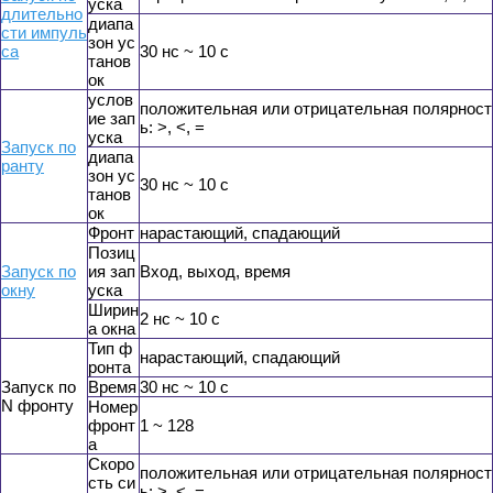
уска
длительно
диапа
сти импуль
зон ус
са
30 нс ~ 10 с
танов
ок
услов
положительная или отрицательная полярност
ие зап
ь: >, <, =
уска
Запуск по
диапа
ранту
зон ус
30 нс ~ 10 с
танов
ок
Фронт
нарастающий, спадающий
Позиц
Запуск по
ия зап
Вход, выход, время
окну
уска
Ширин
2 нс ~ 10 с
а окна
Тип ф
нарастающий, спадающий
ронта
Запуск по
Время
30 нс ~ 10 с
N фронту
Номер
фронт
1 ~ 128
а
Скоро
положительная или отрицательная полярност
сть си
ь: >, <, =