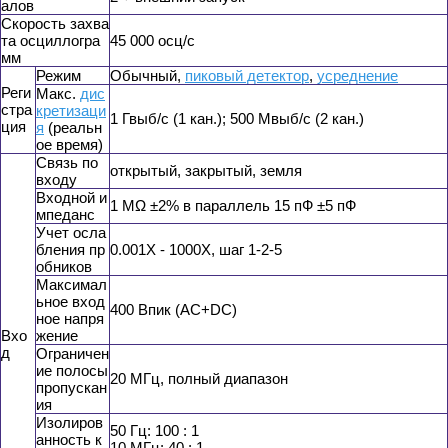
алов
Скорость захва
та осциллогра
45 000 осц/с
мм
Режим
Обычный,
пиковый детектор
,
усреднение
Реги
Макс.
дис
стра
кретизаци
1 Гвыб/с (1 кан.); 500 Мвыб/с (2 кан.)
ция
я
(реальн
ое время)
Связь по
открытый, закрытый, земля
входу
Входной и
1 MΩ ±2% в параллель 15 пФ ±5 пФ
мпеданс
Учет осла
бления пр
0.001X - 1000X, шаг 1-2-5
обников
Максимал
ьное вход
400 Впик (AC+DC)
ное напря
Вхо
жение
д
Ограничен
ие полосы
20 МГц, полный диапазон
пропускан
ия
Изолиров
50 Гц: 100 : 1
анность к
10 МГц: 40 : 1