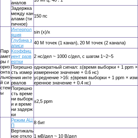
аналов
Задержка
между кан
150 пс
алами (ти
пичное)
Интерпол
sin (x)/x
яция
Глубина з
40 М точек (1 канал), 20 М точек (2 канала)
аписи
Пар
Коэффиц
амет
иент разв
2 нс/дел ~ 1000 с/дел, с шагом 1~2~5
ры г
ертки
ориз
Погрешно
однократный сигнал: ±(время выборки + 1 ppm ×
онта
сть измер
измеренное значение + 0.6 нс)
льно
ения инте
усреднение >16: ±(время выборки + 1 ppm × изм
й си
рвалов
еренное значение + 0.4 нс)
стем
Погрешно
ы
сть време
ни выборк
±2,5 ppm
и и време
ни задерж
ки
Режим АЦ
8 бит
П
Вертикаль
ное откло
1 мВ/дел ~ 10 В/дел