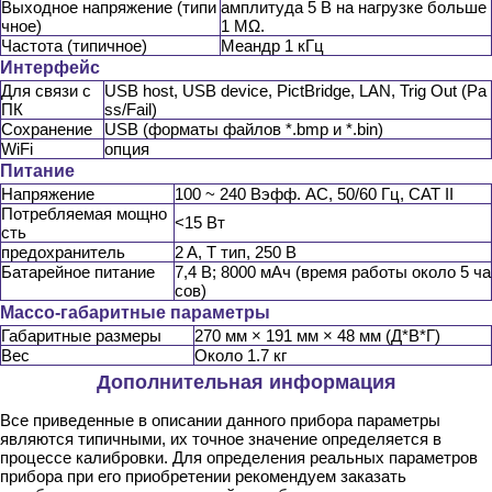
Выходное напряжение (типи
амплитуда 5 В на нагрузке больше
чное)
1 MΩ.
Частота (типичное)
Меандр 1 кГц
Интерфейс
Для связи с
USB host, USB device, PictBridge, LAN, Trig Out (Pa
ПК
ss/Fail)
Сохранение
USB (форматы файлов *.bmp и *.bin)
WiFi
опция
Питание
Напряжение
100 ~ 240 Вэфф. AC, 50/60 Гц, CAT II
Потребляемая мощно
<15 Вт
сть
предохранитель
2 A, T тип, 250 В
Батарейное питание
7,4 В; 8000 мАч (время работы около 5 ча
сов)
Массо-габаритные параметры
Габаритные размеры
270 мм × 191 мм × 48 мм (Д*В*Г)
Вес
Около 1.7 кг
Дополнительная информация
Все приведенные в описании данного прибора параметры
являются типичными, их точное значение определяется в
процессе калибровки. Для определения реальных параметров
прибора при его приобретении рекомендуем заказать