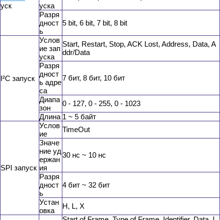
уск
уска
Разря
дност
5 bit, 6 bit, 7 bit, 8 bit
ь
Услов
Start, Restart, Stop, ACK Lost, Address, Data, A
ие зап
ddr/Data
уска
Разря
дност
7 бит, 8 бит, 10 бит
I²C запуск
ь адре
са
Диапа
0 - 127, 0 - 255, 0 - 1023
зон
Длина
1 ~ 5 байт
Услов
TimeOut
ие
Значе
ние уд
30 нс ~ 10 нс
ержан
SPI запуск
ия
Разря
дност
4 бит ~ 32 бит
ь
Устан
H, L, X
овка
Start of Frame, Type of Frame, Identifier, Data, I