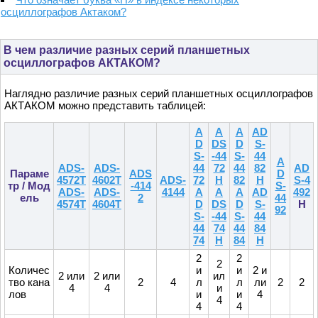
осциллографов Актаком?
В чем различие разных серий планшетных
осциллографов АКТАКОМ?
Наглядно различие разных серий планшетных осциллографов
АКТАКОМ можно представить таблицей:
A
A
A
AD
D
DS
D
S-
S-
-44
S-
44
A
ADS-
ADS-
44
72
44
82
AD
Параме
ADS
D
4572T
4602T
ADS-
72
H
82
H
S-4
тр / Мод
-414
S-
ADS-
ADS-
4144
A
A
A
AD
492
ель
2
44
4574T
4604T
D
DS
D
S-
H
92
S-
-44
S-
44
44
74
44
84
74
H
84
H
2
2
2
Количес
и
и
2 и
2 или
2 или
ил
тво кана
2
4
л
л
ли
2
2
4
4
и
лов
и
и
4
4
4
4