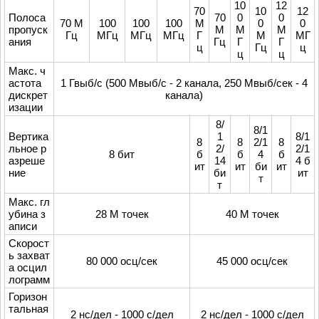
10
12
70
10
12
Полоса
70
0
0
70 М
100
100
100
М
0
0
пропуск
М
М
М
Гц
МГц
МГц
МГц
Г
М
МГ
ания
Гц
Г
Г
ц
Гц
ц
ц
ц
Макс. ч
астота
1 Гвыб/с (500 Мвыб/с - 2 канала, 250 Мвыб/сек - 4
дискрет
канала)
изации
8/
8/1
Вертика
1
8/1
8
8
2/1
8
льное р
2/
2/1
8 бит
б
б
4
б
азреше
14
4 б
ит
ит
би
ит
ние
би
ит
т
т
Макс. гл
убина з
28 М точек
40 М точек
аписи
Скорост
ь захват
80 000 осц/сек
45 000 осц/сек
а осцил
лограмм
Горизон
тальная
2 нс/дел - 1000 с/дел
2 нс/дел - 1000 с/дел