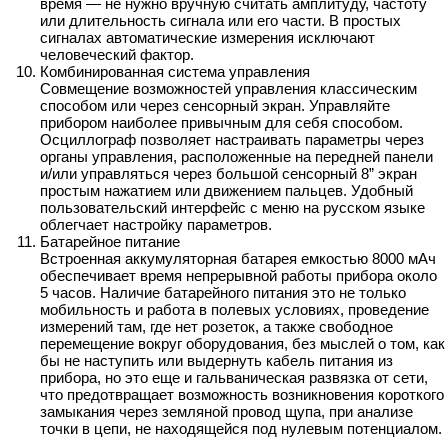
время — не нужно вручную считать амплитуду, частоту
или длительность сигнала или его части. В простых
сигналах автоматические измерения исключают
человеческий фактор.
Комбинированная система управления
Совмещение возможностей управления классическим
способом или через сенсорный экран. Управляйте
прибором наиболее привычным для себя способом.
Осциллограф позволяет настраивать параметры через
органы управления, расположенные на передней панели
и/или управляться через большой сенсорный 8” экран
простым нажатием или движением пальцев. Удобный
пользовательский интерфейс с меню на русском языке
облегчает настройку параметров.
Батарейное питание
Встроенная аккумуляторная батарея емкостью 8000 мАч
обеспечивает время непрерывной работы прибора около
5 часов. Наличие батарейного питания это не только
мобильность и работа в полевых условиях, проведение
измерений там, где нет розеток, а также свободное
перемещение вокруг оборудования, без мыслей о том, как
бы не наступить или выдернуть кабель питания из
прибора, но это еще и гальваническая развязка от сети,
что предотвращает возможность возникновения короткого
замыкания через земляной провод щупа, при анализе
точки в цепи, не находящейся под нулевым потенциалом.