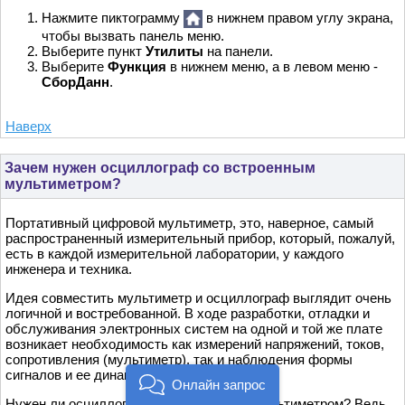
Нажмите пиктограмму
в нижнем правом углу экрана,
чтобы вызвать панель меню.
Выберите пункт
Утилиты
на панели.
Выберите
Функция
в нижнем меню, а в левом меню -
СборДанн
.
Наверх
Зачем нужен осциллограф со встроенным
мультиметром?
Портативный цифровой мультиметр, это, наверное, самый
распространенный измерительный прибор, который, пожалуй,
есть в каждой измерительной лаборатории, у каждого
инженера и техника.
Идея совместить мультиметр и осциллограф выглядит очень
логичной и востребованной. В ходе разработки, отладки и
обслуживания электронных систем на одной и той же плате
возникает необходимость как измерений напряжений, токов,
сопротивления (мультиметр), так и наблюдения формы
сигналов и ее динамики (осциллограф).
Онлайн запрос
Нужен ли осциллограф со встроенным мультиметром? Ведь