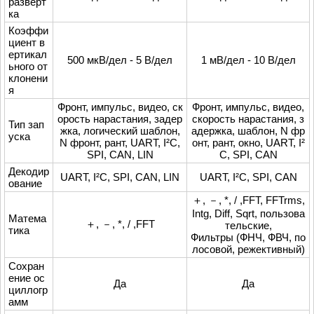
разверт
ка
Коэффи
циент в
ертикал
500 мкВ/дел - 5 В/дел
1 мВ/дел - 10 В/дел
ьного от
клонени
я
Фронт, импульс, видео, ск
Фронт, импульс, видео,
орость нарастания, задер
скорость нарастания, з
Тип зап
жка, логический шаблон,
адержка, шаблон, N фр
уска
N фронт, рант, UART, I²C,
онт, рант, окно, UART, I²
SPI, CAN, LIN
C, SPI, CAN
Декодир
UART, I²C, SPI, CAN, LIN
UART, I²C, SPI, CAN
ование
＋, －, *, / ,FFT, FFTrms,
Intg, Diff, Sqrt, пользова
Матема
＋, －, *, / ,FFT
тельские,
тика
Фильтры (ФНЧ, ФВЧ, по
лосовой, режективный)
Сохран
ение ос
Да
Да
циллогр
амм