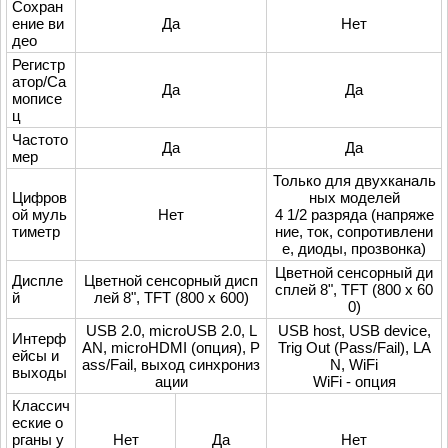
Сохран
ение ви
Да
Нет
део
Регистр
атор/Са
Да
Да
мописе
ц
Частото
Да
Да
мер
Только для двухканаль
Цифров
ных моделей
ой муль
Нет
4 1/2 разряда (напряже
тиметр
ние, ток, сопротивлени
е, диоды, прозвонка)
Цветной сенсорный ди
Диспле
Цветной сенсорный дисп
сплей 8", TFT (800 х 60
й
лей 8", TFT (800 х 600)
0)
USB 2.0, microUSB 2.0, L
USB host, USB device,
Интерф
AN, microHDMI (опция), P
Trig Out (Pass/Fail), LA
ейсы и
ass/Fail, выход синхрониз
N, WiFi
выходы
ации
WiFi - опция
Классич
еские о
рганы у
Нет
Да
Нет