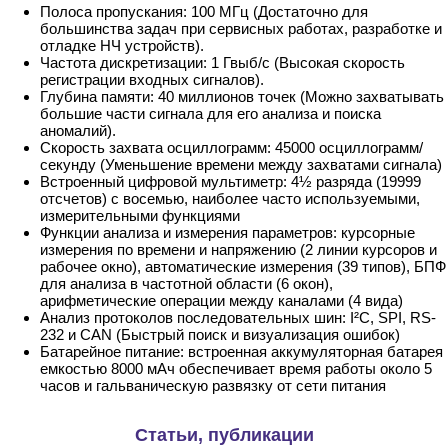
Полоса пропускания: 100 МГц (Достаточно для
большинства задач при сервисных работах, разработке и
отладке НЧ устройств).
Частота дискретизации: 1 Гвыб/с (Высокая скорость
регистрации входных сигналов).
Глубина памяти: 40 миллионов точек (Можно захватывать
большие части сигнала для его анализа и поиска
аномалий).
Скорость захвата осциллограмм: 45000 осциллограмм/
секунду (Уменьшение времени между захватами сигнала)
Встроенный цифровой мультиметр: 4½ разряда (19999
отсчетов) с восемью, наиболее часто используемыми,
измерительными функциями
Функции анализа и измерения параметров: курсорные
измерения по времени и напряжению (2 линии курсоров и
рабочее окно), автоматические измерения (39 типов), БПФ
для анализа в частотной области (6 окон),
арифметические операции между каналами (4 вида)
Анализ протоколов последовательных шин: I²C, SPI, RS-
232 и CAN (Быстрый поиск и визуализация ошибок)
Батарейное питание: встроенная аккумуляторная батарея
емкостью 8000 мАч обеспечивает время работы около 5
часов и гальваническую развязку от сети питания
Статьи, публикации