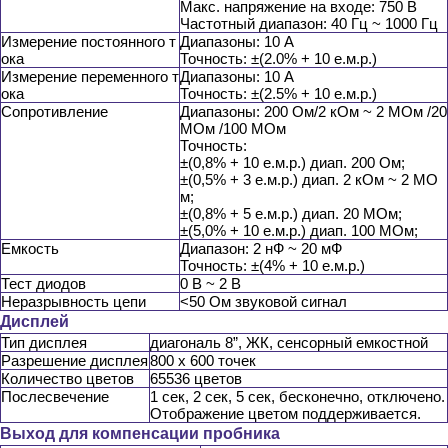
Макс. напряжение на входе: 750 В
Частотный диапазон: 40 Гц ~ 1000 Гц
Измерение постоянного т
Диапазоны: 10 А
ока
Точность: ±(2.0% + 10 е.м.р.)
Измерение переменного т
Диапазоны: 10 А
ока
Точность: ±(2.5% + 10 е.м.р.)
Сопротивление
Диапазоны: 200 Ом/2 кОм ~ 2 МОм /20
МОм /100 МОм
Точность:
±(0,8% + 10 е.м.р.) диап. 200 Ом;
±(0,5% + 3 е.м.р.) диап. 2 кОм ~ 2 МО
м;
±(0,8% + 5 е.м.р.) диап. 20 МОм;
±(5,0% + 10 е.м.р.) диап. 100 МОм;
Емкость
Диапазон: 2 нФ ~ 20 мФ
Точность: ±(4% + 10 е.м.р.)
Тест диодов
0 В ~ 2 В
Неразрывность цепи
<50 Ом звуковой сигнал
Дисплей
Тип дисплея
диагональ 8”, ЖК, сенсорный емкостной
Разрешение дисплея
800 х 600 точек
Количество цветов
65536 цветов
Послесвечение
1 сек, 2 сек, 5 сек, бесконечно, отключено.
Отображение цветом поддерживается.
Выход для компенсации пробника