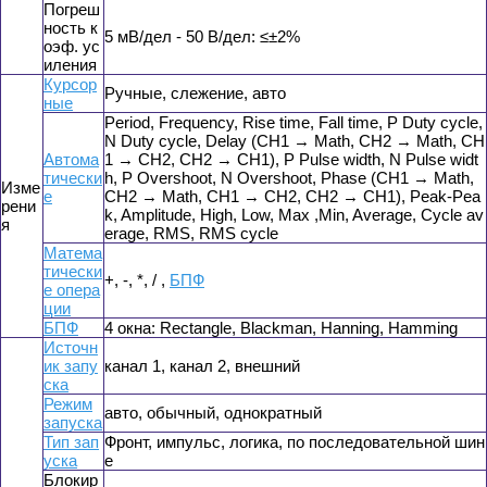
Погреш
ность к
5 мВ/дел - 50 В/дел: ≤±2%
оэф. ус
иления
Курсор
Ручные, слежение, авто
ные
Period, Frequency, Rise time, Fall time, P Duty cycle,
N Duty cycle, Delay (CH1 → Math, CH2 → Math, CH
Автома
1 → CH2, CH2 → CH1), P Pulse width, N Pulse widt
тически
h, P Overshoot, N Overshoot, Phase (CH1 → Math,
Изме
е
CH2 → Math, CH1 → CH2, CH2 → CH1), Peak-Pea
рени
k, Amplitude, High, Low, Max ,Min, Average, Cycle av
я
erage, RMS, RMS cycle
Матема
тически
+, -, *, / ,
БПФ
е опера
ции
БПФ
4 окна: Rectangle, Blackman, Hanning, Hamming
Источн
ик запу
канал 1, канал 2, внешний
ска
Режим
авто, обычный, однократный
запуска
Тип зап
Фронт, импульс, логика, по последовательной шин
уска
е
Блокир