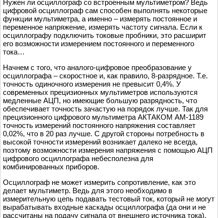
Нужен ли осциллограф со встроенным мультиметром? Ведь
цифровой осциллограф сам способен выполнять некоторые
функции мультиметра, а именно – измерять постоянное и
переменное напряжение, измерять частоту сигнала. Если к
осциллографу подключить токовые пробники, это расширит
его возможности измерением постоянного и переменного
тока…
Начнем с того, что аналого-цифровое преобразование у
осциллографа – скоростное и, как правило, 8-разрядное. Т.е.
точность одиночного измерения не превысит 0,4%. У
современных прецизионных мультиметров используются
медленные АЦП, но имеющие большую разрядность, что
обеспечивает точность зачастую на порядок лучше. Так для
прецизионного цифрового мультиметра АКТАКОМ АМ-1189
точность измерений постоянного напряжения составляет
0,02%, что в 20 раз лучше. С другой стороны потребность в
высокой точности измерений возникает далеко не всегда,
поэтому возможности измерения напряжения с помощью АЦП
цифрового осциллографа небесполезна для
комбинированных приборов.
Осциллограф не может измерить сопротивление, как это
делает мультиметр. Ведь для этого необходимо в
измерительную цепь подавать тестовый ток, который не могут
вырабатывать входные каскады осциллографа (да они и не
рассчитаны на подачу сигнала от внешнего источника тока).