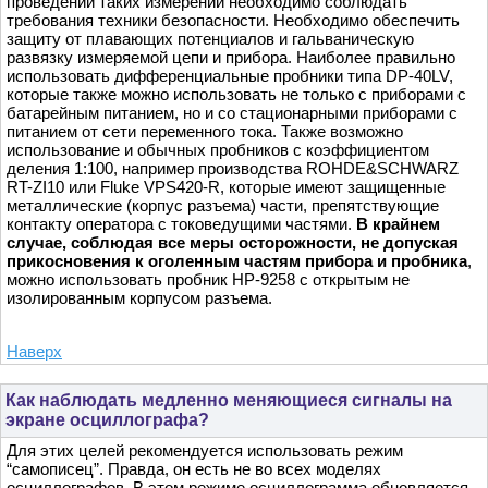
проведении таких измерений необходимо соблюдать
требования техники безопасности. Необходимо обеспечить
защиту от плавающих потенциалов и гальваническую
развязку измеряемой цепи и прибора. Наиболее правильно
использовать дифференциальные пробники типа DP-40LV,
которые также можно использовать не только с приборами с
батарейным питанием, но и со стационарными приборами с
питанием от сети переменного тока. Также возможно
использование и обычных пробников с коэффициентом
деления 1:100, например производства ROHDE&SCHWARZ
RT-ZI10 или Fluke VPS420-R, которые имеют защищенные
металлические (корпус разъема) части, препятствующие
контакту оператора с токоведущими частями.
В крайнем
случае, соблюдая все меры осторожности, не допуская
прикосновения к оголенным частям прибора и пробника
,
можно использовать пробник HP-9258 с открытым не
изолированным корпусом разъема.
Наверх
Как наблюдать медленно меняющиеся сигналы на
экране осциллографа?
Для этих целей рекомендуется использовать режим
“самописец”. Правда, он есть не во всех моделях
осциллографов. В этом режиме осциллограмма обновляется