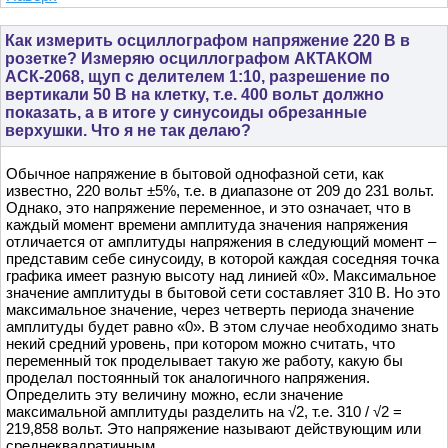
Как измерить осциллографом напряжение 220 В в
розетке? Измеряю осциллографом АКТАКОМ
АСК-2068, щуп с делителем 1:10, разрешение по
вертикали 50 В на клетку, т.е. 400 вольт должно
показать, а в итоге у синусоиды обрезанные
верхушки. Что я не так делаю?
Обычное напряжение в бытовой однофазной сети, как
известно, 220 вольт ±5%, т.е. в диапазоне от 209 до 231 вольт.
Однако, это напряжение переменное, и это означает, что в
каждый момент времени амплитуда значения напряжения
отличается от амплитуды напряжения в следующий момент –
представим себе синусоиду, в которой каждая соседняя точка
графика имеет разную высоту над линией «0». Максимальное
значение амплитуды в бытовой сети составляет 310 В. Но это
максимальное значение, через четверть периода значение
амплитуды будет равно «0». В этом случае необходимо знать
некий средний уровень, при котором можно считать, что
переменный ток проделывает такую же работу, какую бы
проделал постоянный ток аналогичного напряжения.
Определить эту величину можно, если значение
максимальной амплитуды разделить на √2, т.е. 310 / √2 =
219,858 вольт. Это напряжение называют действующим или
среднеквадратичным.