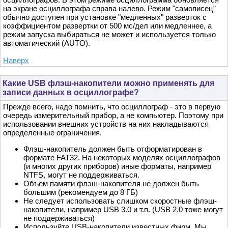
на экране осциллографа справа налево. Режим "самописец”
обычно доступен при установке "медленных" разверток с
коэффициентом развертки от 500 мс/дел или медленнее, а
режим запуска выбираться не может и используется только
автоматический (AUTO).
Наверх
Какие USB флэш-накопители можно применять для
записи данных в осциллографе?
Прежде всего, надо помнить, что осциллограф - это в первую
очередь измерительный прибор, а не компьютер. Поэтому при
использовании внешних устройств на них накладываются
определенные ограничения.
Флэш-накопитель должен быть отформатирован в
формате FAT32. На некоторых моделях осциллографов
(и многих других приборов) иные форматы, например
NTFS, могут не поддерживаться.
Объем памяти флэш-накопителя не должен быть
большим (рекомендуем до 8 ГБ)
Не следует использовать слишком скоростные флэш-
накопители, например USB 3.0 и т.п. (USB 2.0 тоже могут
не поддерживаться)
Используйте USB-накопители известных фирм. Мы