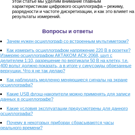
этой статье мы уделим внимание главным
характеристикам цифрового осциллографа – режиму,
разрядности и частоте дискретизации, и как это влияет на
результаты измерений.
Вопросы и ответы
Зачем нужен осциллограф со встроенным мультиметром?
Как измерить осциллографом напряжение 220 В в розетке?
Измеряю осциллографом АКТАКОМ АСК-2068, щуп с
делителем 1:10, разрешение по вертикали 50 В на клетку, т.е.
400 вольт должно показать, а в итоге у синусоиды обрезанные
верхушки. Что я не так делаю?
Как наблюдать медленно меняющиеся сигналы на экране
осциллографа?
Какие USB флэш-накопители можно применять для записи
данных в осциллографе?
Какие условия эксплуатации предусмотрены для данного
осциллографа?
Почему в некоторых приборах сбрасываются часы
реального времени?