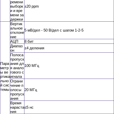
ремени
выборк
±20 ppm
и и вре
мени за
держки
Вертик
альное
5 мВ/дел - 50 В/дел с шагом 1-2-5
отклоне
ние
АЦП
8 бит
Диапаз
±4 деления
он
Полоса
пропуск
Пара
ания дл
100 МГц
метр
я анало
ы ве
гового с
ртика
игнала
льно
Ограни
й сис
чение п
темы
олосы
20 МГц
пропуск
ания
Время
нараста
≤5 нс
ния