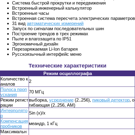
Система быстрой прокрутки и передвижения
Встроенный инженерный калькулятор
Встроенные часы
Встроенная система пересчета электрических параметров
31 вид
автоматических измерений
Запуск по сигналам последовательных шин
Построение трендов в трех режимах
Пыле и влагозащита по IP51
Эргономичный дизайн
Перезаряжаемая Li-Ion батарея
Русскоязычный интерфейс меню
Технические характеристики
Режим осциллографа
Количество к
2
аналов
Полоса проп
70 МГц
ускания
Режим регист
выборка,
усреднение
(2..256),
пиковый детектор
, о
рации
гибающая (2..256, AM)
Интерполято
Sin (x)/x
р
Компенсация
меандр, 1 кГц
пробников
Максимальн