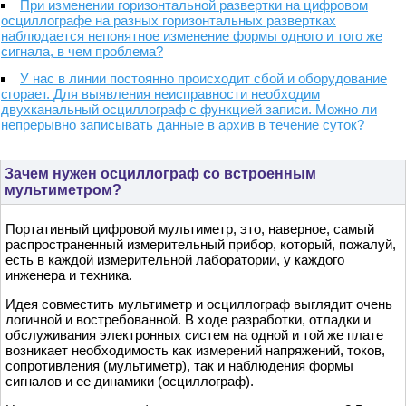
При изменении горизонтальной развертки на цифровом
осциллографе на разных горизонтальных развертках
наблюдается непонятное изменение формы одного и того же
сигнала, в чем проблема?
У нас в линии постоянно происходит сбой и оборудование
сгорает. Для выявления неисправности необходим
двухканальный осциллограф с функцией записи. Можно ли
непрерывно записывать данные в архив в течение суток?
Зачем нужен осциллограф со встроенным
мультиметром?
Портативный цифровой мультиметр, это, наверное, самый
распространенный измерительный прибор, который, пожалуй,
есть в каждой измерительной лаборатории, у каждого
инженера и техника.
Идея совместить мультиметр и осциллограф выглядит очень
логичной и востребованной. В ходе разработки, отладки и
обслуживания электронных систем на одной и той же плате
возникает необходимость как измерений напряжений, токов,
сопротивления (мультиметр), так и наблюдения формы
сигналов и ее динамики (осциллограф).