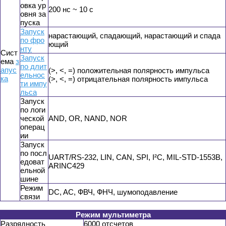
овка ур
200 нс ~ 10 с
овня за
пуска
Запуск
нарастающий, спадающий, нарастающий и спада
по фро
ющий
нту
Сист
Запуск
ема
з
по длит
апус
(>, <, =) положительная полярность импульса
ельнос
ка
(>, <, =) отрицательная полярность импульса
ти импу
льса
Запуск
по логи
ческой
AND, OR, NAND, NOR
операц
ии
Запуск
по посл
UART/RS-232, LIN, CAN, SPI, I²C, MIL-STD-1553B,
едоват
ARINC429
ельной
шине
Режим
DC, AC, ФВЧ, ФНЧ, шумоподавление
связи
Режим мультиметра
Разрядность
6000 отсчетов