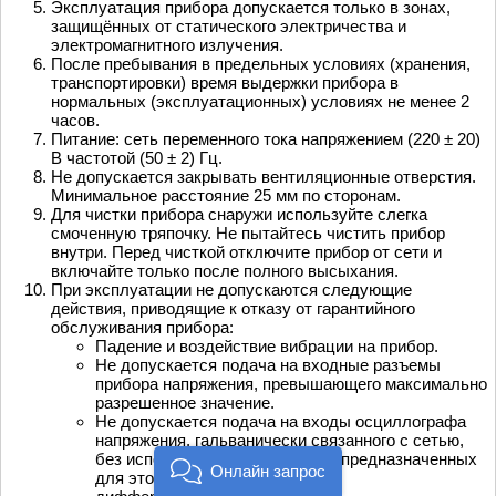
Эксплуатация прибора допускается только в зонах,
защищённых от статического электричества и
электромагнитного излучения.
После пребывания в предельных условиях (хранения,
транспортировки) время выдержки прибора в
нормальных (эксплуатационных) условиях не менее 2
часов.
Питание: сеть переменного тока напряжением (220 ± 20)
В частотой (50 ± 2) Гц.
Не допускается закрывать вентиляционные отверстия.
Минимальное расстояние 25 мм по сторонам.
Для чистки прибора снаружи используйте слегка
смоченную тряпочку. Не пытайтесь чистить прибор
внутри. Перед чисткой отключите прибор от сети и
включайте только после полного высыхания.
При эксплуатации не допускаются следующие
действия, приводящие к отказу от гарантийного
обслуживания прибора:
Падение и воздействие вибрации на прибор.
Не допускается подача на входные разъемы
прибора напряжения, превышающего максимально
разрешенное значение.
Не допускается подача на входы осциллографа
напряжения, гальванически связанного с сетью,
без использования специально предназначенных
Онлайн запрос
для этого устройств, например,