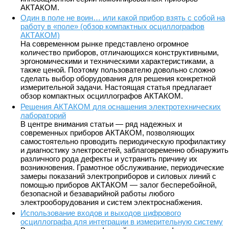
АКТАКОМ.
Один в поле не воин… или какой прибор взять с собой на
работу в «поле» (обзор компактных осциллографов
АКТАКОМ)
На современном рынке представлено огромное
количество приборов, отличающихся конструктивными,
эргономическими и техническими характеристиками, а
также ценой. Поэтому пользователю довольно сложно
сделать выбор оборудования для решения конкретной
измерительной задачи. Настоящая статья предлагает
обзор компактных осциллографов АКТАКОМ.
Решения АКТАКОМ для оснащения электротехнических
лабораторий
В центре внимания статьи — ряд надежных и
современных приборов АКТАКОМ, позволяющих
самостоятельно проводить периодическую профилактику
и диагностику электросетей, заблаговременно обнаружить
различного рода дефекты и устранить причину их
возникновения. Грамотное обслуживание, периодические
замеры показаний электроприборов и силовых линий с
помощью приборов АКТАКОМ — залог бесперебойной,
безопасной и безаварийной работы любого
электрооборудования и систем электроснабжения.
Использование входов и выходов цифрового
осциллографа для интеграции в измерительную систему