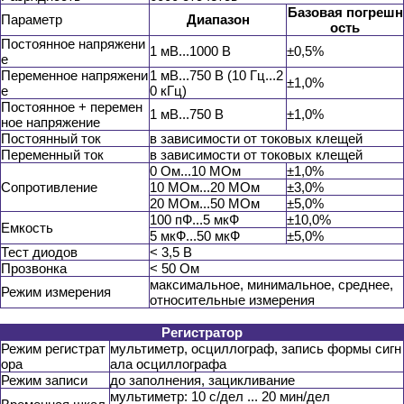
Базовая погрешн
Параметр
Диапазон
ость
Постоянное напряжени
1 мВ...1000 В
±0,5%
е
Переменное напряжени
1 мВ...750 В (10 Гц...2
±1,0%
е
0 кГц)
Постоянное + перемен
1 мВ...750 В
±1,0%
ное напряжение
Постоянный ток
в зависимости от токовых клещей
Переменный ток
в зависимости от токовых клещей
0 Ом...10 МОм
±1,0%
Сопротивление
10 МОм...20 МОм
±3,0%
20 МОм...50 МОм
±5,0%
100 пФ...5 мкФ
±10,0%
Емкость
5 мкФ...50 мкФ
±5,0%
Тест диодов
< 3,5 В
Прозвонка
< 50 Ом
максимальное, минимальное, среднее,
Режим измерения
относительные измерения
Регистратор
Режим регистрат
мультиметр, осциллограф, запись формы сигн
ора
ала осциллографа
Режим записи
до заполнения, зацикливание
мультиметр: 10 с/дел ... 20 мин/дел