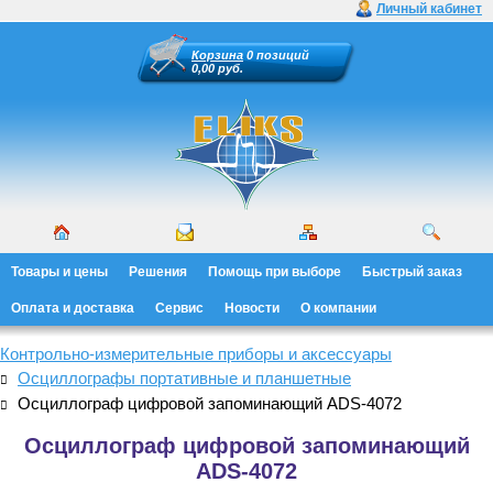
Личный кабинет
Корзина
0 позиций
0,00 руб.
Товары и цены
Решения
Помощь при выборе
Быстрый заказ
Оплата и доставка
Сервис
Новости
О компании
Контрольно-измерительные приборы и аксессуары
Осциллографы портативные и планшетные
Осциллограф цифровой запоминающий ADS-4072
Осциллограф цифровой запоминающий
ADS-4072