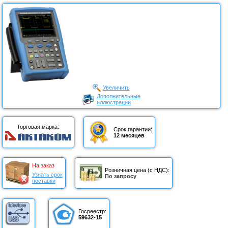
Увеличить
Дополнительные
иллюстрации
Торговая марка:
Срок гарантии:
12 месяцев
На заказ
Розничная цена (с НДС):
Узнать срок
По запросу
поставки
Госреестр:
59632-15