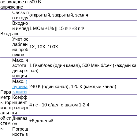
ое входное н
500 В
апряжение
Связь п
открытый, закрытый, земля
о входу
Входно
й импед
1 МОм ±1% || 15 пФ ±3 пФ
Вход
анс
Учет ос
лаблен
1X, 10X, 100X
ия проб
ников
Макс. ч
астота
1 Гвыб/сек (один канал), 500 Мвыб/сек (каждый ка
дискрет
нал)
изации
Макс.
г
лубина
240 К (один канал), 120 К (каждый канал)
записи
Пара
метр
Коэфф
ы гор
ициент
4 нс - 10 с/дел с шагом 1-2-4
изонт
разверт
альн
ки
ой си
Диапаз
±6 делений
стем
он
ы
Погреш
ность в