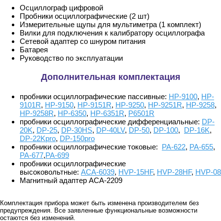
Осциллограф цифровой
Пробники осциллографические (2 шт)
Измерительные щупы для мультиметра (1 комплект)
Вилки для подключения к калибратору осциллографа
Сетевой адаптер со шнуром питания
Батарея
Руководство по эксплуатации
Дополнительная комплектация
пробники осциллографические пассивные:
HP-9100
,
HP-
9101R
,
HP-9150
,
HP-9151R
,
HP-9250
,
HP-9251R
,
HP-9258
,
HP-9258R
,
HP-6350
,
HP-6351R
,
P6501R
пробники осциллографические дифференциальные:
DP-
20K
,
DP-25
,
DP-30HS
,
DP-40LV
,
DP-50
,
DP-100
,
DP-16K
,
DP-22Kpro
,
DP-150pro
пробники осциллографические токовые:
PA-622
,
PA-655
,
PA-677
,
PA-699
пробники осциллографические
высоковольтные:
АСА-6039
,
HVP-15HF
,
HVP-28HF
,
HVP-08
Магнитный адаптер АСА-2209
Комплектация прибора может быть изменена производителем без
предупреждения. Все заявленные функциональные возможности
остаются без изменений.