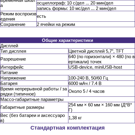
Временная шкал
осциллограф: 10 с/дел ... 20 мин/дел
а
запись формы: 10 мс/дел ... 2 мин/дел
Режим воспроизв
есть
едения
Сохранение
2 ячейки на режим
Общие характеристики
Дисплей
Тип дисплея
Цветной дисплей 5,7”, TFT
640 (по горизонтали) × 480 (по в
Разрешение
ертикали) точек
Интерфейс
USB-device, miniUSB-host
Питание
Напряжение
100-240 В, 50/60 Гц
Батарея
6000 мАч / 7.4 В
Время непрерывной работы / за
Около 5 / 4 часов
рядки (типичное)
Массо-габаритные параметры
254 мм × 60 мм × 160 мм (Д*В*
Габаритные размеры
Г)
Вес (без батареи и аксессуаро
1,38 кг
в)
Стандартная комплектация