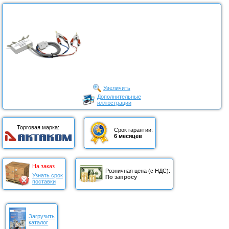
Увеличить
Дополнительные
иллюстрации
Торговая марка:
Срок гарантии:
6 месяцев
На заказ
Розничная цена (с НДС):
Узнать срок
По запросу
поставки
Загрузить
каталог