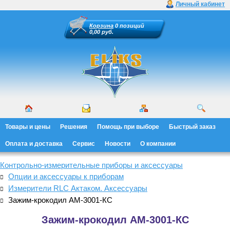
Личный кабинет
Корзина
0 позиций
0,00 руб.
Товары и цены
Решения
Помощь при выборе
Быстрый заказ
Оплата и доставка
Сервис
Новости
О компании
Контрольно-измерительные приборы и аксессуары
Опции и аксессуары к приборам
Измерители RLC Актаком. Аксессуары
Зажим-крокодил АМ-3001-КС
Зажим-крокодил АМ-3001-КС