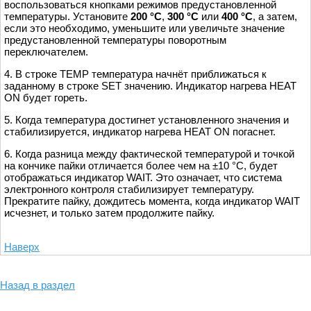
воспользоваться кнопками режимов предустановленной
температуры. Установите
200 °С
,
300 °С
или
400 °С
, а затем,
если это необходимо, уменьшите или увеличьте значение
предустановленной температуры поворотным
переключателем.
4. В строке TEMP температура начнёт приближаться к
заданному в строке SET значению. Индикатор нагрева HEAT
ON будет гореть.
5. Когда температура достигнет установленного значения и
стабилизируется, индикатор нагрева HEAT ON погаснет.
6. Когда разница между фактической температурой и точкой
на кончике пайки отличается более чем на ±10 °С, будет
отображаться индикатор WAIT. Это означает, что система
электронного контроля стабилизирует температуру.
Прекратите пайку, дождитесь момента, когда индикатор WAIT
исчезнет, и только затем продолжите пайку.
Наверх
Назад в раздел