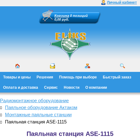
Личный кабинет
Корзина
0 позиций
0,00 руб.
Товары и цены
Решения
Помощь при выборе
Быстрый заказ
Оплата и доставка
Сервис
Новости
О компании
Радиомонтажное оборудование
Паяльное оборудование Актаком
Монтажные паяльные станции
Паяльная станция ASE-1115
Паяльная станция ASE-1115