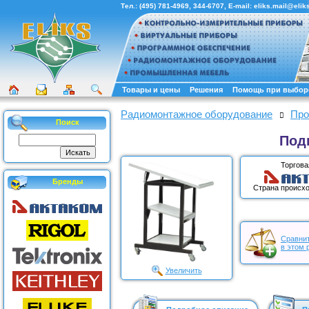
Тел.:
(495) 781-4969
,
344-6707
, E-mail:
eliks.mail@eliks
Товары и цены
Решения
Помощь при выбор
Радиомонтажное оборудование
Про
Поиск
Под
Торгова
Бренды
Страна происхо
Сравнит
в этом 
Увеличить