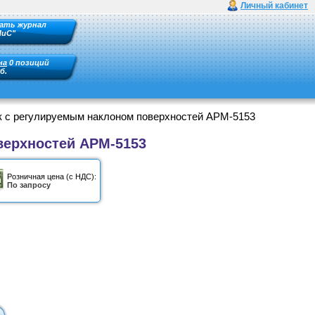
Личный кабинет
ать журнал
ПиС"
на
0 позиций
б.
к с регулируемым наклоном поверхностей АРМ-5153
верхностей АРМ-5153
Розничная цена (с НДС):
По запросу