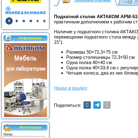
Подробное описание
П
Подкатной столик АКТАКОМ АРМ-51
практичным дополнением к рабочим ст
Наличие у подкатного столика АКТАКО
перемещении подкатного стола между 
Информация
15°).
Размеры 50×72,3×75 см
Размер столешницы 72,3×50 см
Одна полка 40×40 см
Одна полка 40×33,4 см с регули
Четыре колеса, два из них блоки
Назад в раздел
Поделиться:
Авторизация
Логин: