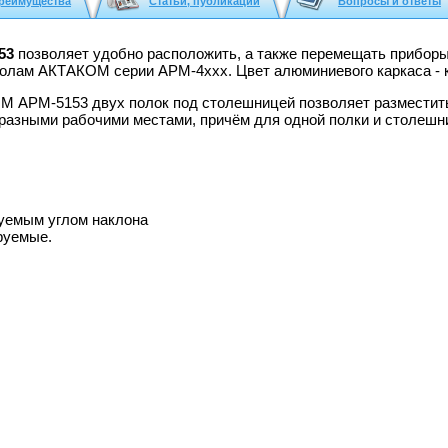
реимущества
Статьи, публикации
Вопросы и ответы
53
позволяет удобно расположить, а также перемещать приборы 
олам АКТАКОМ серии АРМ-4ххх. Цвет алюминиевого каркаса - к
М АРМ-5153 двух полок под столешницей позволяет разместить
разными рабочими местами, причём для одной полки и столешн
руемым углом наклона
руемые.