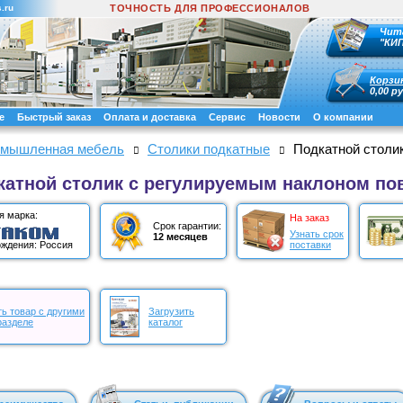
.ru
ТОЧНОСТЬ ДЛЯ ПРОФЕССИОНАЛОВ
Чит
"КИ
Корзи
0,00 ру
е
Быстрый заказ
Оплата и доставка
Сервис
Новости
О компании
мышленная мебель
Столики подкатные
Подкатной столи
катной столик с регулируемым наклоном по
я марка:
На заказ
Срок гарантии:
Узнать срок
12 месяцев
поставки
ждения: Россия
ь товар с другими
Загрузить
разделе
каталог