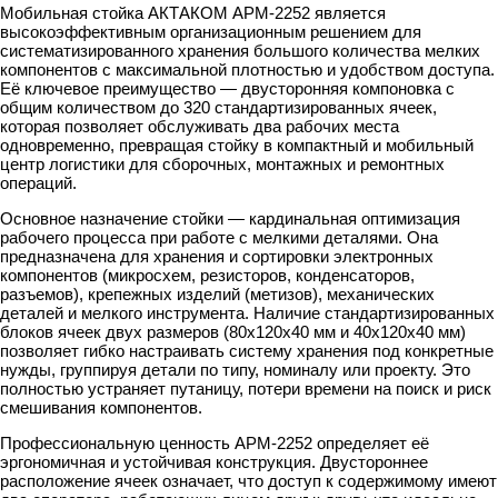
Мобильная стойка АКТАКОМ АРМ-2252 является
высокоэффективным организационным решением для
систематизированного хранения большого количества мелких
компонентов с максимальной плотностью и удобством доступа.
Её ключевое преимущество — двусторонняя компоновка с
общим количеством до 320 стандартизированных ячеек,
которая позволяет обслуживать два рабочих места
одновременно, превращая стойку в компактный и мобильный
центр логистики для сборочных, монтажных и ремонтных
операций.
Основное назначение стойки — кардинальная оптимизация
рабочего процесса при работе с мелкими деталями. Она
предназначена для хранения и сортировки электронных
компонентов (микросхем, резисторов, конденсаторов,
разъемов), крепежных изделий (метизов), механических
деталей и мелкого инструмента. Наличие стандартизированных
блоков ячеек двух размеров (80х120х40 мм и 40x120x40 мм)
позволяет гибко настраивать систему хранения под конкретные
нужды, группируя детали по типу, номиналу или проекту. Это
полностью устраняет путаницу, потери времени на поиск и риск
смешивания компонентов.
Профессиональную ценность АРМ-2252 определяет её
эргономичная и устойчивая конструкция. Двустороннее
расположение ячеек означает, что доступ к содержимому имеют