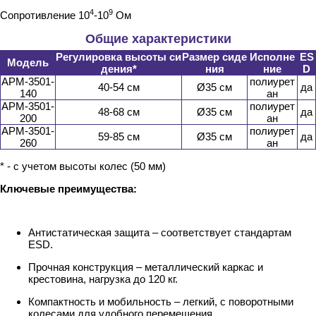
4
9
Сопротивление 10
-10
Ом
Общие характеристики
Регулировка высоты си
Размер сиде
Исполне
ES
Модель
дения*
ния
ние
D
АРМ-3501-
полиурет
40-54 см
Ø35 см
да
140
ан
АРМ-3501-
полиурет
48-68 см
Ø35 см
да
200
ан
АРМ-3501-
полиурет
59-85 см
Ø35 см
да
260
ан
* - с учетом высоты колес (50 мм)
Ключевые преимущества:
Антистатическая защита – соответствует стандартам
ESD.
Прочная конструкция – металлический каркас и
крестовина, нагрузка до 120 кг.
Компактность и мобильность – легкий, с поворотными
колесами для удобного перемещения.