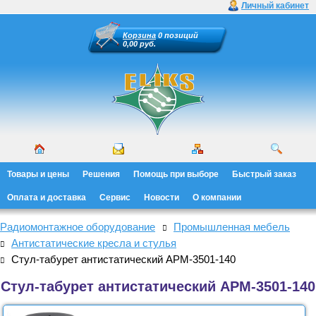
Личный кабинет
Корзина
0 позиций
0,00 руб.
Товары и цены
Решения
Помощь при выборе
Быстрый заказ
Оплата и доставка
Сервис
Новости
О компании
Радиомонтажное оборудование
Промышленная мебель
Антистатические кресла и стулья
Стул-табурет антистатический АРМ-3501-140
Стул-табурет антистатический АРМ-3501-140