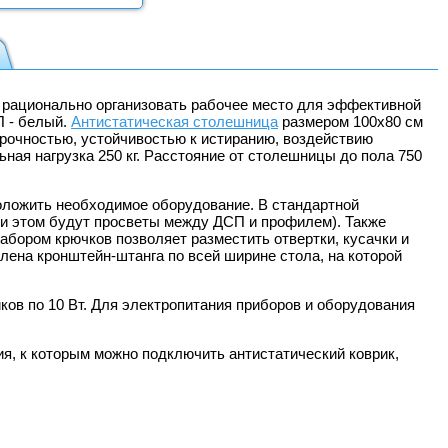
 рационально организовать рабочее место для эффективной
П - белый.
Антистатическая столешница
размером 100х80 см
прочностью, устойчивостью к истиранию, воздействию
ьная нагрузка 250 кг. Расстояние от столешницы до пола 750
оложить необходимое оборудование. В стандартной
ри этом будут просветы между ДСП и профилем). Также
абором крючков позволяет разместить отвертки, кусачки и
влена кронштейн-штанга по всей ширине стола, на которой
ов по 10 Вт. Для электропитания приборов и оборудования
я, к которым можно подключить антистатический коврик,