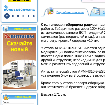
Подробное описание
П
Стол слесаря-сборщика радиоаппар
работы. Габаритные размеры 100х80х17
Информация
из меламинированного ДСП толщиной 2
химикатов (растворителей и т.д.), а т
мм с регулировкой опорами +10 мм.
У стола АРМ-4310-9-ESD имеется одна
модификации полки фиксированы по вы
имеется одна полка 100х30 см с задне
другой инструмент, необходимый для р
можно разместить подвесной инструме
Антистатический стол АРМ-4310-9-ESD
установлен блок из 8 розеток с выклю
Кроме того, у стола слесаря-сборщик
антистатический браслет и другое об
Высота 171 см.
Авторизация
Логин: