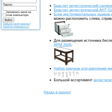
Пароль:
Браслет антистатический силик
Браслет антистатический АНТ-5
Запомнить меня на
Блок инструментальных ящиков
этом компьютере
можно расположить слева, справа
Забыли свой пароль?
Зарегистрироваться
Для размещения источника беспе
АРМ-2626
.
Набор крючков для крепления ин
Большой ассортимент
антистати
Назад в раздел