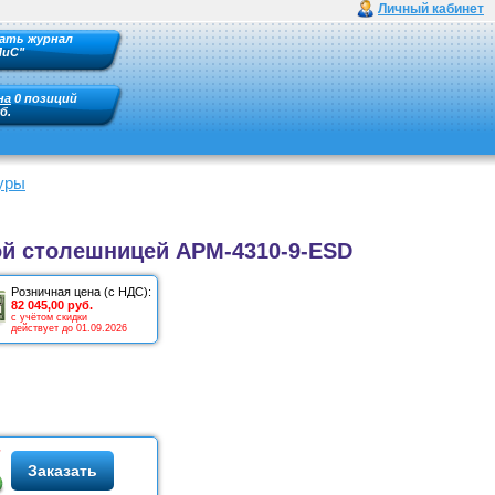
Личный кабинет
ать журнал
ПиС"
на
0 позиций
б.
уры
ой столешницей АРМ-4310-9-ESD
Розничная цена (с НДС):
82 045,00 руб.
с учётом скидки
действует до 01.09.2026
Заказать