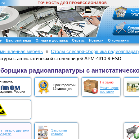
.ru
ТОЧНОСТЬ ДЛЯ ПРОФЕССИОНАЛОВ
Чит
"КИ
Корзи
0,00 ру
е
Быстрый заказ
Оплата и доставка
Сервис
Новости
О компании
мышленная мебель
Столы слесаря-сборщика радиоаппарат
атуры с антистатической столешницей АРМ-4310-9-ESD
сборщика радиоаппаратуры с антистатическ
я марка:
На заказ
Срок гарантии:
Узнать срок
12 месяцев
поставки
ждения: Россия
ь товар с другими
Загрузить
разделе
каталог