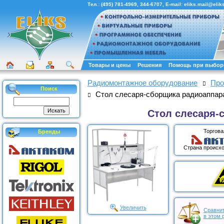
Тел.:
(495) 781-4969
,
344-6707
, E-mail:
eliks.mail@eliks
Товары и цены
Решения
Помощь при выбор
Радиомонтажное оборудование
Про
Поиск
Стол слесаря-сборщика радиоаппар
Стол слесаря-
Торгова
Бренды
Страна происхо
Увеличить
Сравнит
в этом 