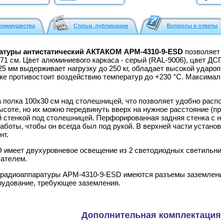
реимущества
Статьи, публикации
Вопросы и ответы
атуры антистатический АКТАКОМ АРМ-4310-9-ESD
позволяет
1 см. Цвет алюминиевого каркаса - серый (RAL-9006), цвет ДС
5 мм выдерживает нагрузку до 250 кг, обладает высокой ударо
акже противостоит воздействию температур до +230 °C. Максимал
 полка 100x30 см над столешницей, что позволяет удобно расп
соте, но их можно передвинуть вверх на нужное расстояние (п
й стенкой под столешницей. Перфорированная задняя стенка с н
аботы, чтобы он всегда был под рукой. В верхней части устано
нт.
 имеет двухуровневое освещение из 2 светодиодных светильник
чателем.
а радиоаппаратуры АРМ-4310-9-ESD имеются разъемы заземлени
орудование, требующее заземления.
Дополнительная комплектация