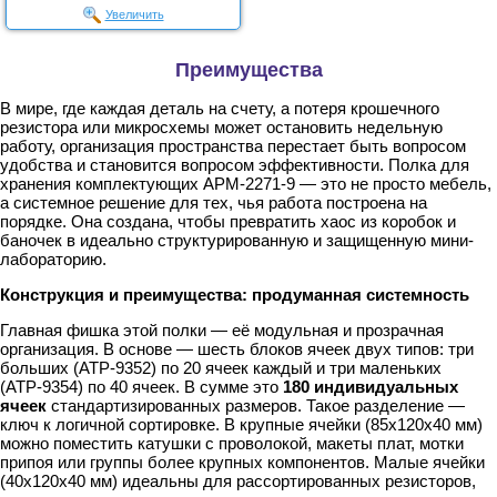
Увеличить
Преимущества
В мире, где каждая деталь на счету, а потеря крошечного
резистора или микросхемы может остановить недельную
работу, организация пространства перестает быть вопросом
удобства и становится вопросом эффективности. Полка для
хранения комплектующих АРМ-2271-9 — это не просто мебель,
а системное решение для тех, чья работа построена на
порядке. Она создана, чтобы превратить хаос из коробок и
баночек в идеально структурированную и защищенную мини-
лабораторию.
Конструкция и преимущества: продуманная системность
Главная фишка этой полки — её модульная и прозрачная
организация. В основе — шесть блоков ячеек двух типов: три
больших (АТР-9352) по 20 ячеек каждый и три маленьких
(АТР-9354) по 40 ячеек. В сумме это
180 индивидуальных
ячеек
стандартизированных размеров. Такое разделение —
ключ к логичной сортировке. В крупные ячейки (85х120х40 мм)
можно поместить катушки с проволокой, макеты плат, мотки
припоя или группы более крупных компонентов. Малые ячейки
(40х120х40 мм) идеальны для рассортированных резисторов,