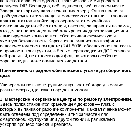
конденсаторов, светодиодов, транзисторов и микросхем в
корпусах DIP. Всё видно, всё подписано, всё на своем месте.
Завершает картину пара стеклянных дверц. Они выполняют
тройную функцию: защищают содержимое от пыли — главного
врага контактов и пайки; предохраняют от случайного
смахивания деталей со стола; и, наконец, запираются на замок,
что делает полку идеальной для хранения дорогостоящих или
лимитируемых компонентов, обеспечивая физическую и
учетную безопасность. Каркас из алюминиевого профиля в
классическом светлом цвете (RAL 9006) обеспечивает легкость
и прочность конструкции, а белые перегородки из ДСП создают
нейтральный, не отвлекающий фон, на котором особенно
хорошо видны даже самые мелкие детали.
Применение: от радиолюбительского уголка до сборочного
цеха
Универсальность конструкции открывает ей дорогу в самые
разные сферы, где важен порядок в малом.
1.
Мастерские и сервисные центры по ремонту электроники.
Здесь полка становится хранилищем доноров — плат, с
которых выпаивают рабочие компоненты. Каждая ячейка может
быть отведена под определенный тип запчастей для
смартфонов, ноутбуков или другой техники, радикально
ускоряя процесс поиска и ремонта.