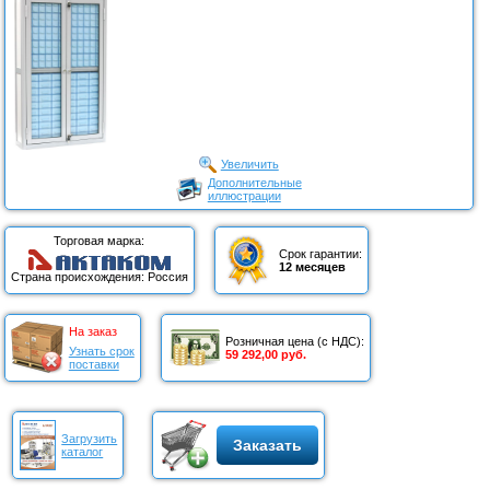
Увеличить
Дополнительные
иллюстрации
Торговая марка:
Срок гарантии:
12 месяцев
Страна происхождения: Россия
На заказ
Розничная цена (с НДС):
Узнать срок
59 292,00 руб.
поставки
Загрузить
Заказать
каталог