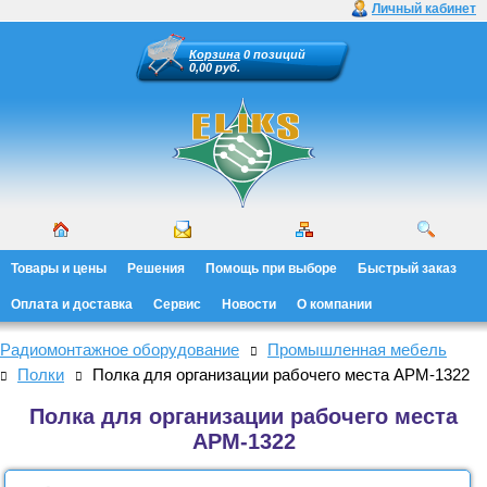
Личный кабинет
Корзина
0 позиций
0,00 руб.
Товары и цены
Решения
Помощь при выборе
Быстрый заказ
Оплата и доставка
Сервис
Новости
О компании
Радиомонтажное оборудование
Промышленная мебель
Полки
Полка для организации рабочего места АРМ-1322
Полка для организации рабочего места
АРМ-1322