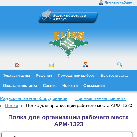
Личный кабинет
Корзина
0 позиций
0,00 руб.
Товары и цены
Решения
Помощь при выборе
Быстрый заказ
Оплата и доставка
Сервис
Новости
О компании
Радиомонтажное оборудование
Промышленная мебель
Полки
Полка для организации рабочего места АРМ-1323
Полка для организации рабочего места
АРМ-1323