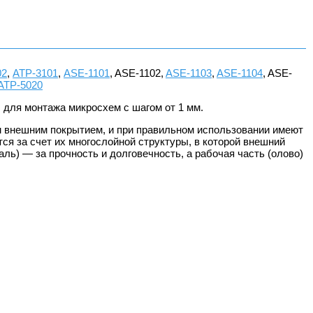
02
,
АТР-3101
,
ASE-1101
, ASE-1102,
ASE-1103
,
ASE-1104
, ASE-
АТР-5020
 для монтажа микросхем с шагом от 1 мм.
 внешним покрытием, и при правильном использовании имеют
 за счет их многослойной структуры, в которой внешний
ль) — за прочность и долговечность, а рабочая часть (олово)