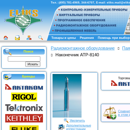
Тел.:
(495) 781-4969
,
344-6707
, E-mail:
eliks.mail@eliks
Товары и цены
Решения
Помощь при выбор
Радиомонтажное оборудование
Пая
Поиск
Наконечник АТР-8140
Бренды
Торгова
Сравнит
в этом 
Увеличить
Дополнительные
иллюстрации