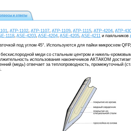
опросы и ответы
1101
,
АТР-1102
,
АТР-1107
,
АТР-1109
,
АТР-1115
,
АТР-4204
,
АТР-43
SE-1118
,
ASE-4203
,
ASE-4204
,
ASE-4205
,
ASE-4211
и паяльников
аточкой под углом 45°. Используются для пайки микросхем QFP,
 бескислородной меди со стальным центром и никель-хромовым
жительность использования наконечников АКТАКОМ достигается
енний (медь) отвечает за теплопроводность, промежуточный (ста
.