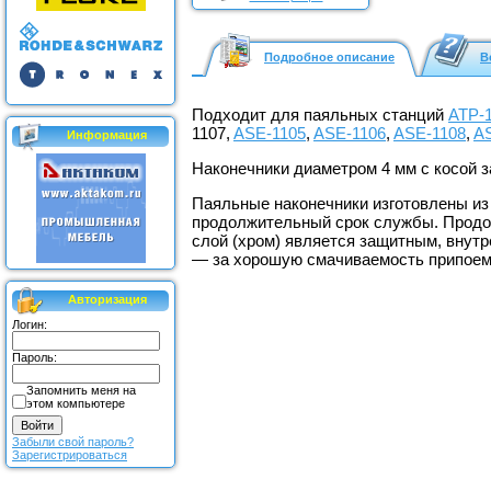
Подробное описание
В
Подходит для паяльных станций
АТР-
1107,
ASE-1105
,
ASE-1106
,
ASE-1108
,
A
Информация
Наконечники диаметром 4 мм с косой з
Паяльные наконечники изготовлены из
продолжительный срок службы. Продол
слой (хром) является защитным, внутр
— за хорошую смачиваемость припоем
Авторизация
Логин:
Пароль:
Запомнить меня на
этом компьютере
Забыли свой пароль?
Зарегистрироваться