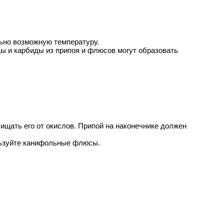
ьно возможную температуру.
ды и карбиды из припоя и флюсов могут образовать
ищать его от окислов. Припой на наконечнике должен
ьзуйте канифольные флюсы.