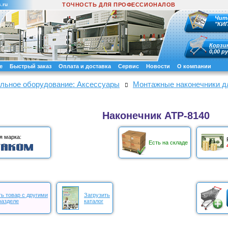
.ru
ТОЧНОСТЬ ДЛЯ ПРОФЕССИОНАЛОВ
Чит
"КИ
Корзи
0,00 ру
е
Быстрый заказ
Оплата и доставка
Сервис
Новости
О компании
льное оборудование: Аксессуары
Монтажные наконечники д
Наконечник АТР-8140
я марка:
Есть на складе
ь товар с другими
Загрузить
разделе
каталог