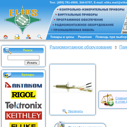
Тел.:
(495) 781-4969
,
344-6707
, E-mail:
eliks.mail@eliks
Товары и цены
Решения
Помощь при выбор
Радиомонтажное оборудование
Пая
Поиск
Бренды
Сравнит
в этом 
Увеличить