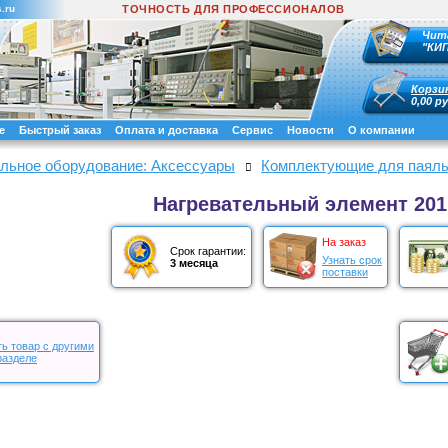
.ru
ТОЧНОСТЬ ДЛЯ ПРОФЕССИОНАЛОВ
Чит
"КИ
Корзи
0,00 ру
е
Быстрый заказ
Оплата и доставка
Сервис
Новости
О компании
льное оборудование: Аксессуары
Комплектующие для паяль
Нагревательный элемент 20
На заказ
Срок гарантии:
Узнать срок
3 месяца
поставки
ь товар с другими
разделе