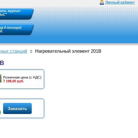
Личный кабинет
ать журнал
ПиС"
на
0 позиций
б.
ных станций
Нагревательный элемент 201B
1B
Розничная цена (с НДС):
7 198,00 руб.
Заказать