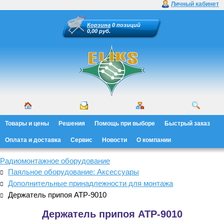
Личный кабинет
Корзина
0 позиций
0,00 руб.
Товары и цены
Решения
Помощь при выборе
Быстрый заказ
Оплата и доставка
Сервис
Новости
О компании
Радиомонтажное оборудование
Паяльное оборудование: Аксессуары
Дополнительные принадлежности для монтажа
Держатель припоя АТР-9010
Держатель припоя АТР-9010