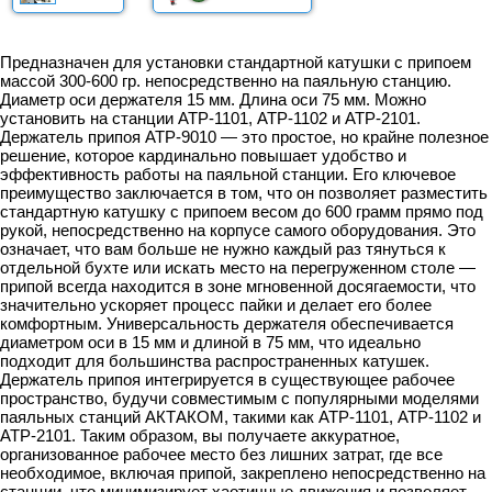
Предназначен для установки стандартной катушки с припоем
массой 300-600 гр. непосредственно на паяльную станцию.
Диаметр оси держателя 15 мм. Длина оси 75 мм. Можно
установить на станции АТР-1101, АТР-1102 и АТР-2101.
Держатель припоя АТР-9010 — это простое, но крайне полезное
решение, которое кардинально повышает удобство и
эффективность работы на паяльной станции. Его ключевое
преимущество заключается в том, что он позволяет разместить
стандартную катушку с припоем весом до 600 грамм прямо под
рукой, непосредственно на корпусе самого оборудования. Это
означает, что вам больше не нужно каждый раз тянуться к
отдельной бухте или искать место на перегруженном столе —
припой всегда находится в зоне мгновенной досягаемости, что
значительно ускоряет процесс пайки и делает его более
комфортным. Универсальность держателя обеспечивается
диаметром оси в 15 мм и длиной в 75 мм, что идеально
подходит для большинства распространенных катушек.
Держатель припоя интегрируется в существующее рабочее
пространство, будучи совместимым с популярными моделями
паяльных станций АКТАКОМ, такими как АТР-1101, АТР-1102 и
АТР-2101. Таким образом, вы получаете аккуратное,
организованное рабочее место без лишних затрат, где все
необходимое, включая припой, закреплено непосредственно на
станции, что минимизирует хаотичные движения и позволяет