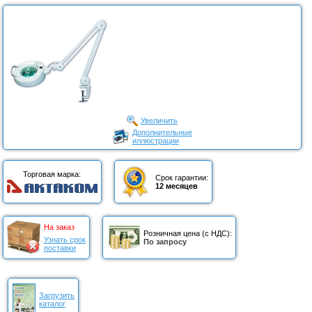
Увеличить
Дополнительные
иллюстрации
Торговая марка:
Срок гарантии:
12 месяцев
На заказ
Розничная цена (с НДС):
Узнать срок
По запросу
поставки
Загрузить
каталог