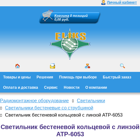
Личный кабинет
Корзина
0 позиций
0,00 руб.
Товары и цены
Решения
Помощь при выборе
Быстрый заказ
Оплата и доставка
Сервис
Новости
О компании
Радиомонтажное оборудование
Светильники
Светильники бестеневые со струбциной
Светильник бестеневой кольцевой с линзой АТР-6053
Светильник бестеневой кольцевой с линзой
АТР-6053