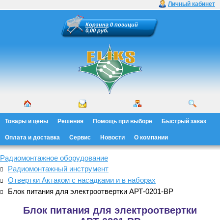
Личный кабинет
Корзина
0 позиций
0,00 руб.
Товары и цены
Решения
Помощь при выборе
Быстрый заказ
Оплата и доставка
Сервис
Новости
О компании
Радиомонтажное оборудование
Радиомонтажный инструмент
Отвертки Актаком с насадками и в наборах
Блок питания для электроотвертки АРТ-0201-ВР
Блок питания для электроотвертки