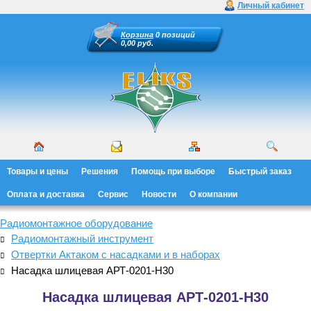
Личный кабинет
Корзина
0 позиций
0,00 руб.
Товары и цены
Решения
Помощь при выборе
Быстрый заказ
Оплата и доставка
Сервис
Новости
О компании
Радиомонтажное оборудование
Радиомонтажный инструмент
Отвертки Актаком с насадками и в наборах
Насадка шлицевая АРТ-0201-Н30
Насадка шлицевая АРТ-0201-Н30