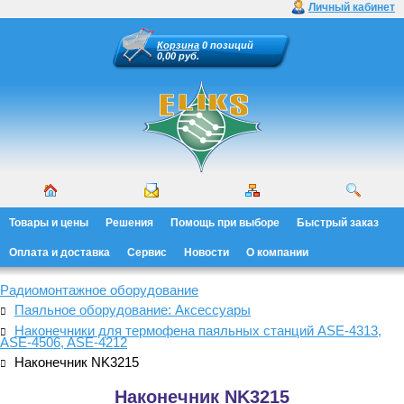
Личный кабинет
Корзина
0 позиций
0,00 руб.
Товары и цены
Решения
Помощь при выборе
Быстрый заказ
Оплата и доставка
Сервис
Новости
О компании
Радиомонтажное оборудование
Паяльное оборудование: Аксессуары
Наконечники для термофена паяльных станций ASE-4313,
ASE-4506, ASE-4212
Наконечник NK3215
Наконечник NK3215