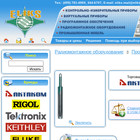
Тел.:
(495) 781-4969
,
344-6707
, E-mail:
eliks.mail@eliks
Товары и цены
Решения
Помощь при выбор
Радиомонтажное оборудование
Про
Поиск
Торгова
Бренды
Сравнит
в этом 
Увеличить