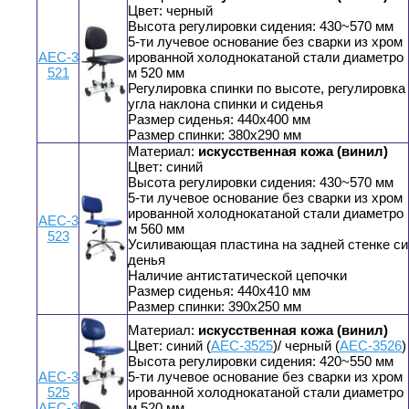
Цвет: черный
Высота регулировки сидения: 430~570 мм
5-ти лучевое основание без сварки из хром
АЕС-3
ированной холоднокатаной стали диаметро
521
м 520 мм
Регулировка спинки по высоте, регулировка
угла наклона спинки и сиденья
Размер сиденья: 440x400 мм
Размер спинки: 380x290 мм
Материал:
искусственная кожа (винил)
Цвет: синий
Высота регулировки сидения: 430~570 мм
5-ти лучевое основание без сварки из хром
ированной холоднокатаной стали диаметро
АЕС-3
м 560 мм
523
Усиливающая пластина на задней стенке си
денья
Наличие антистатической цепочки
Размер сиденья: 440x410 мм
Размер спинки: 390x250 мм
Материал:
искусственная кожа (винил)
Цвет: синий (
АЕС-3525
)/ черный (
АЕС-3526
)
Высота регулировки сидения: 420~550 мм
АЕС-3
5-ти лучевое основание без сварки из хром
525
ированной холоднокатаной стали диаметро
АЕС-3
м 520 мм