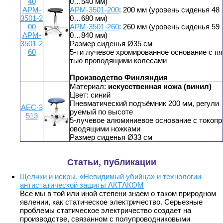
40
0…540 мм)
АРМ-
АРМ-3501-200
: 200 мм (уровень сиденья 48
3501-2
0…680 мм)
00
АРМ-3501-260
: 260 мм (уровень сиденья 59
АРМ-
0…840 мм)
3501-2
Размер сиденья Ø35 см
60
5-ти лучевое хромированное основание с пя
тью проводящими колесами
Производство Финляндия
Материал:
искусственная кожа (винил)
Цвет: синий
Пневматический подъёмник 200 мм, регули
АЕС-3
руемый по высоте
513
5-лучевое алюминиевое основание с токопр
оводящими ножками
Размер сиденья Ø33 см
Статьи, публикации
Щелчки и искры. «Невидимый убийца» и технологии
антистатической защиты АКТАКОМ
Все мы в той или иной степени знаем о таком природном
явлении, как статическое электричество. Серьезные
проблемы статическое электричество создает на
производстве, связанном с полупроводниковыми