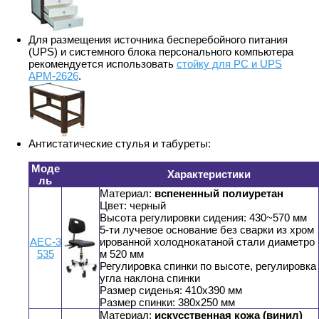
Для размещения источника бесперебойного питания
(UPS) и системного блока персонального компьютера
рекомендуется использовать
стойку для PС и UPS
АРМ-2626
.
Антистатические стулья и табуреты:
Моде
Характеристики
ль
Материал:
вспененный полиуретан
Цвет: черный
Высота регулировки сидения: 430~570 мм
5-ти лучевое основание без сварки из хром
АЕС-3
ированной холоднокатаной стали диаметро
535
м 520 мм
Регулировка спинки по высоте, регулировка
угла наклона спинки
Размер сиденья: 410x390 мм
Размер спинки: 380x250 мм
Материал:
искусственная кожа (винил)