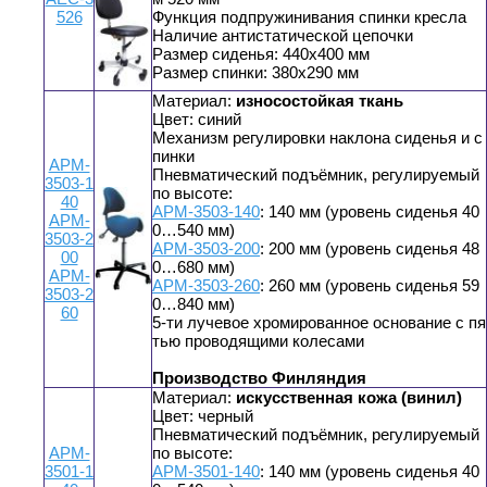
526
Функция подпружинивания спинки кресла
Наличие антистатической цепочки
Размер сиденья: 440x400 мм
Размер спинки: 380x290 мм
Материал:
износостойкая ткань
Цвет: синий
Механизм регулировки наклона сиденья и с
пинки
АРМ-
Пневматический подъёмник, регулируемый
3503-1
по высоте:
40
АРМ-3503-140
: 140 мм (уровень сиденья 40
АРМ-
0…540 мм)
3503-2
АРМ-3503-200
: 200 мм (уровень сиденья 48
00
0…680 мм)
АРМ-
АРМ-3503-260
: 260 мм (уровень сиденья 59
3503-2
0…840 мм)
60
5-ти лучевое хромированное основание с пя
тью проводящими колесами
Производство Финляндия
Материал:
искусственная кожа (винил)
Цвет: черный
Пневматический подъёмник, регулируемый
АРМ-
по высоте:
3501-1
АРМ-3501-140
: 140 мм (уровень сиденья 40