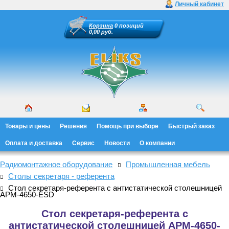
Личный кабинет
Корзина
0 позиций
0,00 руб.
Товары и цены
Решения
Помощь при выборе
Быстрый заказ
Оплата и доставка
Сервис
Новости
О компании
Радиомонтажное оборудование
Промышленная мебель
Столы секретаря - референта
Стол секретаря-референта с антистатической столешницей
АРМ-4650-ESD
Стол секретаря-референта с
антистатической столешницей АРМ-4650-