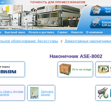
.ru
ТОЧНОСТЬ ДЛЯ ПРОФЕССИОНАЛОВ
Чит
"КИ
Корзи
0,00 ру
е
Быстрый заказ
Оплата и доставка
Сервис
Новости
О компании
льное оборудование: Аксессуары
Демонтажные наконечники 
Наконечник ASE-8002
я марка:
Есть на складе
ь товар с другими
Загрузить
разделе
каталог