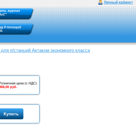
Личный кабинет
ать журнал
ПиС"
на
0 позиций
б.
для п/станций Актаком экономного класса
Розничная цена (с НДС):
366,00 руб.
Купить