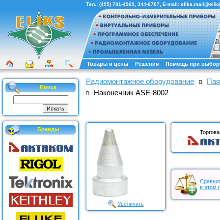
Тел.:
(495) 781-4969
,
344-6707
, E-mail:
eliks.mail@eliks
Товары и цены
Решения
Помощь при выбор
Радиомонтажное оборудование
Пая
Поиск
Наконечник ASE-8002
Бренды
Торгова
Сравнит
в этом 
Увеличить