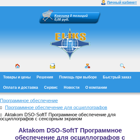
Личный кабинет
Корзина
0 позиций
0,00 руб.
Товары и цены
Решения
Помощь при выборе
Быстрый заказ
Оплата и доставка
Сервис
Новости
О компании
Программное обеспечение
Программное обеспечение для осциллографов
Aktakom DSO-SoftT Программное обеспечение для
осциллографов с сенсорным экраном
Aktakom DSO-SoftT Программное
обеспечение для осциллографов с