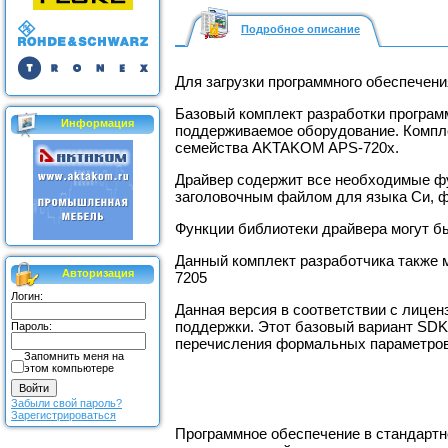
Подробное описание
Для загрузки программного обеспечен
Базовый комплект разработки програм
Информация
поддерживаемое оборудование. Компле
семейства AKTAKOM APS-720х.
Драйвер содержит все необходимые фу
заголовочным файлом для языка Си, 
Функции библиотеки драйвера могут б
Данный комплект разработчика также 
Авторизация
7205
Логин:
Данная версия в соответствии с лице
поддержки. Этот базовый вариант SD
Пароль:
перечисления формальных параметров 
Запомнить меня на
этом компьютере
Забыли свой пароль?
Зарегистрироваться
Программное обеспечение в стандартно