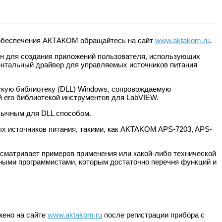
о обеспечения АКТАКОМ обращайтесь на сайт
www.aktakom.ru
.
ен для создания приложений пользователя, использующих
ентальный драйвер для управляемых источников питания
скую библиотеку (DLL) Windows, сопровождаемую
его библиотекой инструментов для LabVIEW.
бычным для DLL способом.
х источников питания, такими, как AKTAKOM APS-7203, APS-
усматривает примеров применения или какой-либо технической
ыми программистами, которым достаточно перечня функций и
жено на сайте
www.aktakom.ru
после регистрации прибора с