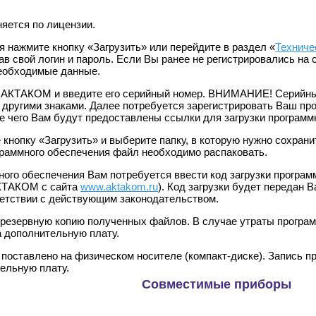
яется по лицензии.
я нажмите кнопку «Загрузить» или перейдите в раздел «
Техниче
зав свой логин и пароль. Если Вы ранее не регистрировались на
необходимые данные.
 АКТАКОМ и введите его серийный номер. ВНИМАНИЕ! Серийный 
 другими знаками. Далее потребуется зарегистрировать Ваш пр
е чего Вам будут предоставлены ссылки для загрузки программ
е кнопку «Загрузить» и выберите папку, в которую нужно сохра
граммного обеспечения файл необходимо распаковать.
ного обеспечения Вам потребуется ввести код загрузки програм
АКТАКОМ с сайта
www.aktakom.ru
). Код загрузки будет передан 
етствии с действующим законодательством.
резервную копию полученных файлов. В случае утраты программ
а дополнительную плату.
оставлено на физическом носителе (компакт-диске). Запись про
ельную плату.
Совместимые приборы