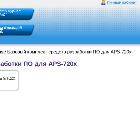
Личный кабинет
ать журнал
ПиС"
на
0 позиций
б.
e Базовый комплект средств разработки ПО для APS-720x
аботки ПО для APS-720x
а (с НДС):