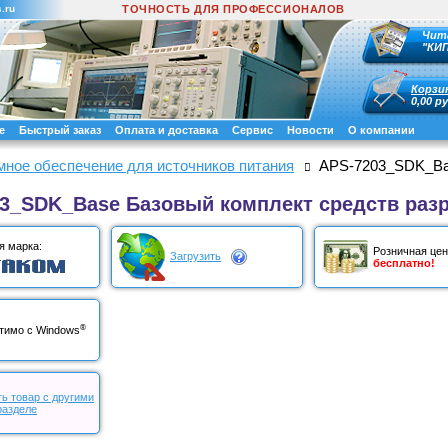
.ru
ТОЧНОСТЬ ДЛЯ ПРОФЕССИОНАЛОВ
Чит
"КИ
Корзи
0,00 ру
е
Быстрый заказ
Оплата и доставка
Сервис
Новости
О компании
ное обеспечение для источников питания
APS-7203_SDK_Bas
3_SDK_Base Базовый комплект средств разр
я марка:
Розничная цен
Загрузить
бесплатно!
®
тимо с Windows
ь товар с другими
разделе