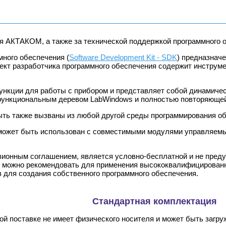
ия АКТАКОМ, а также за технической поддержкой программног
много обеспечения (
Software Development Kit - SDK
) предназнач
кт разработчика программного обеспечения содержит инструм
нкции для работы с прибором и представляет собой динамиче
функциональным деревом LabWindows и полностью повторяющей 
ыть также вызваны из любой другой среды программирования о
может быть использован с совместимыми модулями управляемы
нзионным соглашением, является условно-бесплатной и не пред
K можно рекомендовать для применения высококвалифицированн
для создания собственного программного обеспечения.
Стандартная комплектация
й поставке не имеет физического носителя и может быть загру