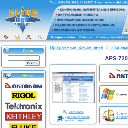
Тел.:
(495) 781-4969
,
344-6707
, E-mail:
eliks.mail@eliks
Товары и цены
Решения
Помощь при выбор
Программное обеспечение
Программ
Поиск
APS-720
Торгова
Бренды
Совмес
Увеличить
Сравнит
Дополнительные
в этом 
иллюстрации