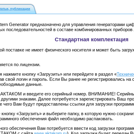
татьи, публикации
tern Generator предназначено для управления генераторами 
вых последовательностей в составе комбинированных приборо
Стандартная комплектация
й поставке не имеет физического носителя и может быть загру
яется по лицензии.
я нажмите кнопку «Загрузить» или перейдите в раздел «
Техниче
зав свой логин и пароль. Если Вы ранее не регистрировались на
необходимые данные.
 АКТАКОМ и введите его серийный номер. ВНИМАНИЕ! Серийный 
 другими знаками. Далее потребуется зарегистрировать Ваш пр
е чего Вам будут предоставлены ссылки для загрузки программ
е кнопку «Загрузить» и выберите папку, в которую нужно сохра
граммного обеспечения файл необходимо распаковать.
ного обеспечения Вам потребуется ввести код загрузки програм
АКТАКОМ с сайта
www.aktakom.ru
). Код загрузки будет передан 