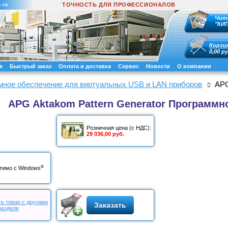
.ru
ТОЧНОСТЬ ДЛЯ ПРОФЕССИОНАЛОВ
Чит
"КИ
Корзи
0,00 ру
е
Быстрый заказ
Оплата и доставка
Сервис
Новости
О компании
мное обеспечение для виртуальных USB и LAN приборов
APG
APG Aktakom Pattern Generator Программн
Розничная цена (с НДС):
29 036,00 руб.
®
тимо с Windows
ь товар с другими
Заказать
разделе