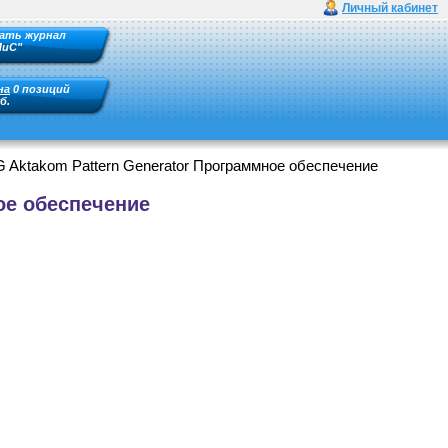
Личный кабинет
ать журнал
ПиС"
на
0 позиций
б.
 Aktakom Pattern Generator Программное обеспечение
ое обеспечение