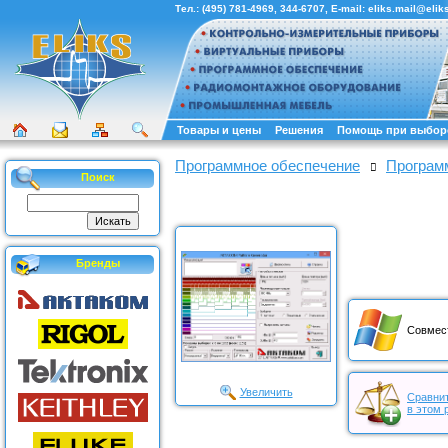
Тел.:
(495) 781-4969
,
344-6707
, E-mail:
eliks.mail@eliks
Товары и цены
Решения
Помощь при выбор
Программное обеспечение
Програм
Поиск
Бренды
Совмес
Увеличить
Сравнит
в этом 