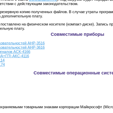
етствии с действующим законодательством.
резервную копию полученных файлов. В случае утраты программ
а дополнительную плату.
оставлено на физическом носителе (компакт-диске). Запись про
ельную плату.
Совместимые приборы
довательностей АНР-3516
довательностей АНР-3616
гналов АСК-4166
ЛА+ГП) АКС-4116
114
174
Совместимые операционные сист
храняемыми товарными знаками корпорации Майкрософт (Microso