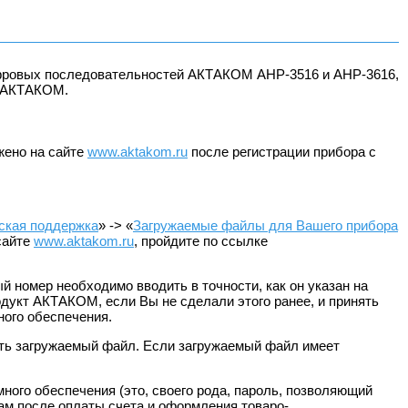
цифровых последовательностей АКТАКОМ АНР-3516 и АНР-3616,
в АКТАКОМ.
жено на сайте
www.aktakom.ru
после регистрации прибора с
ская поддержка
» -> «
Загружаемые файлы для Вашего прибора
 сайте
www.aktakom.ru
, пройдите по ссылке
номер необходимо вводить в точности, как он указан на
одукт АКТАКОМ, если Вы не сделали этого ранее, и принять
ного обеспечения.
нить загружаемый файл. Если загружаемый файл имеет
много обеспечения (это, своего рода, пароль, позволяющий
Вам после оплаты счета и оформления товаро-