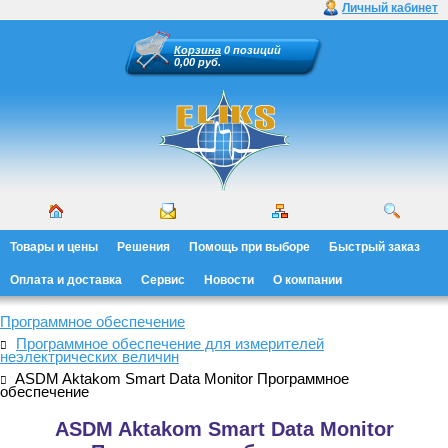
Личный кабинет
Корзина
0 позиций
0,00 руб.
Товары и цены
Решения
Помощь при выборе
Быстрый заказ
Оплата и доставка
Сервис
Новости
О компании
Программное обеспечение
Программное обеспечение для измерителей
неэлектрических величин
ASDM Aktakom Smart Data Monitor Программное
обеспечение
ASDM Aktakom Smart Data Monitor