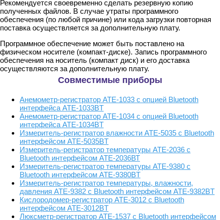
Рекомендуется своевременно сделать резервную копию
полученных файлов. В случае утраты программного
обеспечения (по любой причине) или кода загрузки повторная
поставка осуществляется за дополнительную плату.
Программное обеспечение может быть поставлено на
физическом носителе (компакт-диске). Запись программного
обеспечения на носитель (компакт диск) и его доставка
осуществляются за дополнительную плату.
Совместимые приборы
Анемометр-регистратор АТЕ-1033 с опцией Bluetooth
интерфейса АТЕ-1033BT
Анемометр-регистратор АТЕ-1034 с опцией Bluetooth
интерфейса АТЕ-1034BT
Измеритель-регистратор влажности АТЕ-5035 с Bluetooth
интерфейсом АТЕ-5035BT
Измеритель-регистратор температуры АТЕ-2036 с
Bluetooth интерфейсом АТЕ-2036ВТ
Измеритель-регистратор температуры АТЕ-9380 с
Bluetooth интерфейсом АТЕ-9380BT
Измеритель-регистратор температуры, влажности,
давления АТЕ-9382 с Bluetooth интерфейсом АТЕ-9382BT
Кислородомер-регистратор АТЕ-3012 с Bluetooth
интерфейсом АТЕ-3012BT
Люксметр-регистратор АТЕ-1537 с Bluetooth интерфейсом