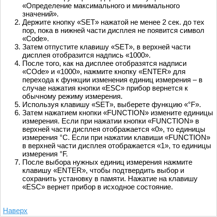
«Определение максимального и минимального
значений».
Держите кнопку «SET» нажатой не менее 2 сек. до тех
пор, пока в нижней части дисплея не появится символ
«Code».
Затем отпустите клавишу «SET», в верхней части
дисплея отобразится надпись «1000».
После того, как на дисплее отобразятся надписи
«CОde» и «1000», нажмите кнопку «ENTER» для
перехода к функции изменения единиц измерения – в
случае нажатия кнопки «ESC» прибор вернется к
обычному режиму измерения.
Используя клавишу «SET», выберете функцию «°F».
Затем нажатием кнопки «FUNCTION» измените единицы
измерения. Если при нажатии кнопки «FUNCTION» в
верхней части дисплея отображается «0», то единицы
измерения °C. Если при нажатии клавиши «FUNCTION»
в верхней части дисплея отображается «1», то единицы
измерения °F.
После выбора нужных единиц измерения нажмите
клавишу «ENTER», чтобы подтвердить выбор и
сохранить установку в памяти. Нажатие на клавишу
«ESC» вернет прибор в исходное состояние.
Наверх