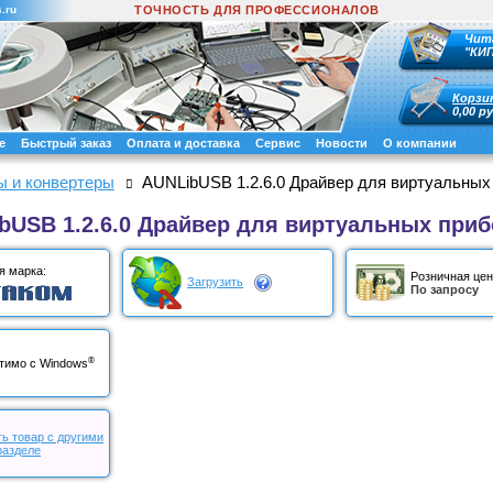
.ru
ТОЧНОСТЬ ДЛЯ ПРОФЕССИОНАЛОВ
Чит
"КИ
Корзи
0,00 ру
е
Быстрый заказ
Оплата и доставка
Сервис
Новости
О компании
ы и конвертеры
AUNLibUSB 1.2.6.0 Драйвер для виртуальны
bUSB 1.2.6.0 Драйвер для виртуальных при
я марка:
Розничная цен
Загрузить
По запросу
®
тимо с Windows
ь товар с другими
разделе