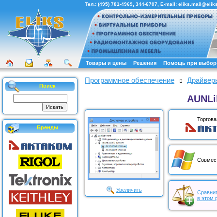
Тел.:
(495) 781-4969
,
344-6707
, E-mail:
eliks.mail@eliks
Товары и цены
Решения
Помощь при выбор
Программное обеспечение
Драйвер
Поиск
AUNLi
Торгова
Бренды
Совмес
Увеличить
Сравнит
в этом 