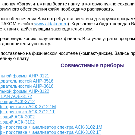
е кнопку «Загрузить» и выберите папку, в которую нужно сохра
граммного обеспечения файл необходимо распаковать.
ного обеспечения Вам потребуется ввести код загрузки програм
АКТАКОМ с сайта
www.aktakom.ru
). Код загрузки будет передан 
етствии с действующим законодательством.
резервную копию полученных файлов. В случае утраты программ
а дополнительную плату.
оставлено на физическом носителе (компакт-диске). Запись про
ельную плату.
Совместимые приборы
ольной формы АНР-3121
довательностей АНР-3516
довательностей АНР-3616
ольной формы АНР-3122
, LAN АОЕ-3172
ающий АСК-3712
 - приставка АСК-3712 1М
 - приставка АСК-3712 1Т
ающий АСК-3002
ающий АСК-3102
- приставка + анализатор спектра АСК-3102 1М
- приставка + анализатор спектра АСК-3102 1Т