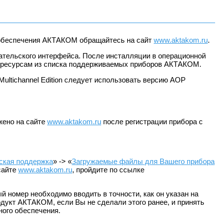
о обеспечения АКТАКОМ обращайтесь на сайт
www.aktakom.ru
.
ательского интерфейса. После инсталляции в операционной
 к ресурсам из списка поддерживаемых приборов АКТАКОМ.
Multichannel Edition следует использовать версию AOP
жено на сайте
www.aktakom.ru
после регистрации прибора с
ская поддержка
» -> «
Загружаемые файлы для Вашего прибора
 сайте
www.aktakom.ru
, пройдите по ссылке
номер необходимо вводить в точности, как он указан на
одукт АКТАКОМ, если Вы не сделали этого ранее, и принять
ного обеспечения.