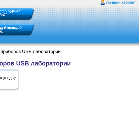
Личный кабинет
ать журнал
ПиС"
на
0 позиций
б.
х приборов USB лаборатории
боров USB лаборатории
а (с НДС):