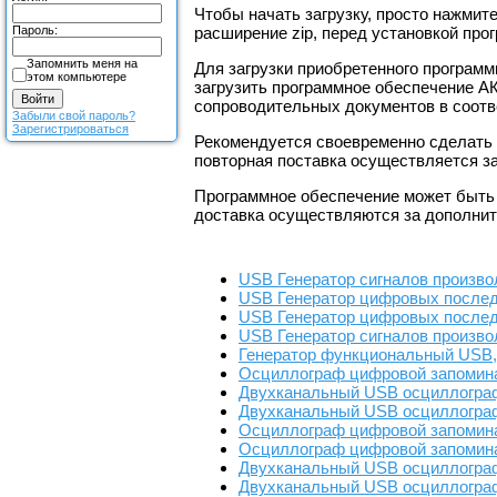
Чтобы начать загрузку, просто нажмит
Пароль:
расширение zip, перед установкой про
Запомнить меня на
Для загрузки приобретенного программ
этом компьютере
загрузить программное обеспечение 
сопроводительных документов в соотв
Забыли свой пароль?
Зарегистрироваться
Рекомендуется своевременно сделать 
повторная поставка осуществляется з
Программное обеспечение может быть п
доставка осуществляются за дополнит
USB Генератор сигналов произв
USB Генератор цифровых после
USB Генератор цифровых после
USB Генератор сигналов произв
Генератор функциональный USB
Осциллограф цифровой запомин
Двухканальный USB осциллограф
Двухканальный USB осциллограф
Осциллограф цифровой запомин
Осциллограф цифровой запомин
Двухканальный USB осциллограф 
Двухканальный USB осциллограф 