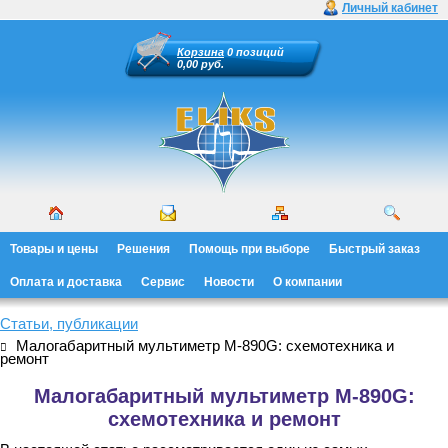
Личный кабинет
Корзина
0 позиций
0,00 руб.
Товары и цены
Решения
Помощь при выборе
Быстрый заказ
Оплата и доставка
Сервис
Новости
О компании
Статьи, публикации
Малогабаритный мультиметр M-890G: схемотехника и
ремонт
Малогабаритный мультиметр M-890G:
схемотехника и ремонт