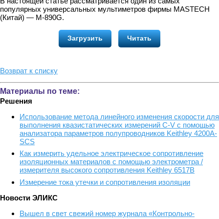
В настоящей статье рассматривается один из самых
популярных универсальных мультиметров фирмы MASTECH
(Китай) — M-890G.
Загрузить
Читать
Возврат к списку
Материалы по теме:
Решения
Использование метода линейного изменения скорости для
выполнения квазистатических измерений C-V с помощью
анализатора параметров полупроводников Keithley 4200A-
SCS
Как измерить удельное электрическое сопротивление
изоляционных материалов с помощью электрометра /
измерителя высокого сопротивления Keithley 6517B
Измерение тока утечки и сопротивления изоляции
Новости ЭЛИКС
Вышел в свет свежий номер журнала «Контрольно-